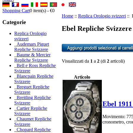
Shopping Cart
0
item(s) -
€0
Home
::
Replica Orologio svizzeri
:: 
Categorie
Ebel Repliche Svizzere 
Replica Orologio
svizzeri
Audemars Piguet
Repliche Svizzere
Baume & Mercier
Repliche Svizzere
Visualizzati da
1
a
2
(di
2
articoli)
Bell e Ross Repliche
Svizzere
Blancpain Repliche
Articolo
Svizzere
Breguet Repliche
Svizzere
Breitling Repliche
Ebel 1911
Svizzere
Cartier Repliche
Svizzere
Movimento: 7750 
Chaumet Repliche
cronometro, cro
Svizzere
Chopard Repliche