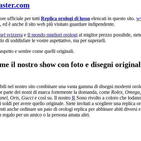
aster.com
re ufficiale per tutti
Replica orologi di lusso
elencati in questo sito.
ww
, ed è anche il sito web più visitato guardare indipendente.
el svizzera
e
Il mondo migliori orologi
al miglior prezzo possibile, siete
o di soddisfare le vostre aspettative, ma per superarli.
spetto e sentire come quelli originali.
e il nostro show con foto e disegni originali
ili nel nostro sito combinare una vasta gamma di disegni moderni orologi
r parte dei nomi di marca fortemente la domanda, come
Rolex, Omega, 
anel, Oris, Gucci
e così su. Il nostro
R
Sono rivolto a coloro che lodano c
ldi per avere quello originale. Siete invitati a scegliere una replica orol
ienti anche ordinare un paio di orologi replica per abbinare abiti diversi 
 regalo per un amico o la persona amata altri.