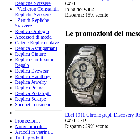
Repliche Svizzere
€450
Vacheron Constantin
In Saldo: €382
Repliche Svizzere
Risparmi: 15% sconto
Zenith Repliche
Svizzere
Replica Orologio
Le promozioni del mese
Accessori di moda
Catene Replica chiave
Replica Asciugamani
Replica Cinture
Replica Confezioni
Regalo
Replica Eyewear
Replica Handbags
Replica Jewelry
Replica Penne
Replica Portafogli
Replica Sciarpe
Sacchetti cosmetici
Ebel 1911 Chronograph Discovery Rep
€450
€319
Promozioni ...
Risparmi: 29% sconto
Nuovi articoli ...
Articoli in vetrina ...
Tutti i prodotti ...