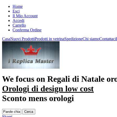
Home
Esci
Il Mio Account
Accedi
Carrello
Conferma Ordine
Casa
Nuovi Prodotti
Prodotti in vetrina
Spedizione
Chi siamo
Contattaci
We focus on
Regali di Natale or
Orologi di design low cost
Sconto mens orologi
Share
|