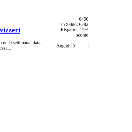
€450
In Saldo: €382
vizzeri
Risparmi: 15%
sconto
 della settimana, data,
Agg.gi:
zza...