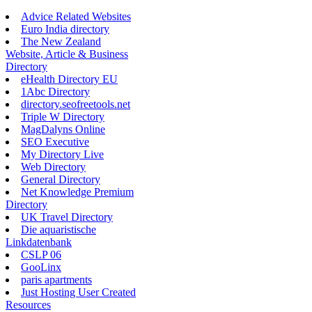
Advice Related Websites
Euro India directory
The New Zealand
Website, Article & Business
Directory
eHealth Directory EU
1Abc Directory
directory.seofreetools.net
Triple W Directory
MagDalyns Online
SEO Executive
My Directory Live
Web Directory
General Directory
Net Knowledge Premium
Directory
UK Travel Directory
Die aquaristische
Linkdatenbank
CSLP 06
GooLinx
paris apartments
Just Hosting User Created
Resources