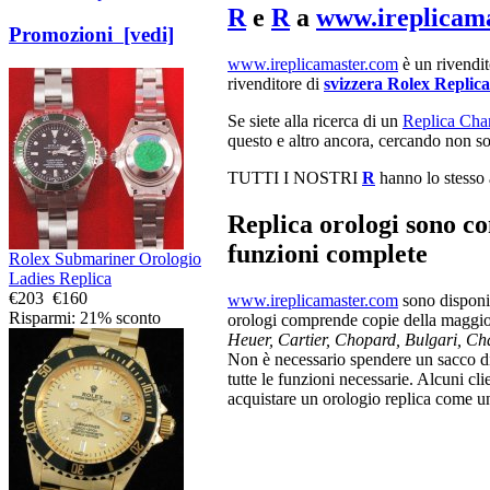
R
e
R
a
www.ireplicam
Promozioni [vedi]
www.ireplicamaster.com
è un rivendito
rivenditore di
svizzera Rolex Replica
Se siete alla ricerca di un
Replica Chan
questo e altro ancora, cercando non sol
TUTTI I NOSTRI
R
hanno lo stesso a
Replica orologi sono com
funzioni complete
Rolex Submariner Orologio
Ladies Replica
€203
€160
www.ireplicamaster.com
sono disponib
Risparmi: 21% sconto
orologi comprende copie della maggio
Heuer, Cartier, Chopard, Bulgari, Ch
Non è necessario spendere un sacco di so
tutte le funzioni necessarie. Alcuni cl
acquistare un orologio replica come un