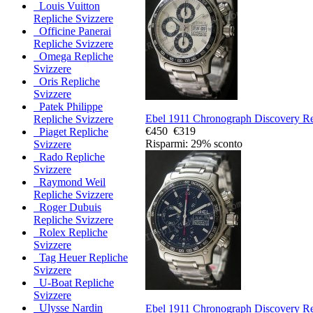
Louis Vuitton
Repliche Svizzere
Officine Panerai
Repliche Svizzere
Omega Repliche
Svizzere
Oris Repliche
Svizzere
Patek Philippe
Ebel 1911 Chronograph Discovery Rep
Repliche Svizzere
€450
€319
Piaget Repliche
Risparmi: 29% sconto
Svizzere
Rado Repliche
Svizzere
Raymond Weil
Repliche Svizzere
Roger Dubuis
Repliche Svizzere
Rolex Repliche
Svizzere
Tag Heuer Repliche
Svizzere
U-Boat Repliche
Svizzere
Ulysse Nardin
Ebel 1911 Chronograph Discovery Rep