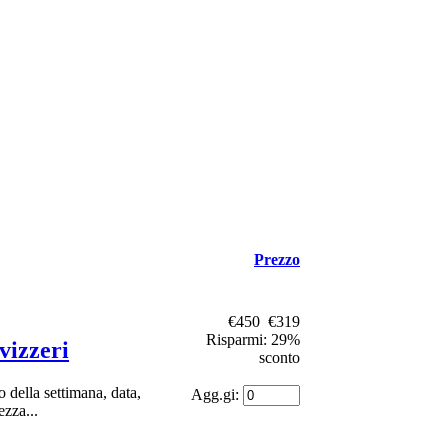
Prezzo
€450
€319
Risparmi: 29%
vizzeri
sconto
 della settimana, data,
Agg.gi:
zza...