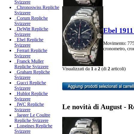
Svizzere
Chronoswiss Repliche
Svizzere
Corum Repliche
Svizzere
DeWitt Repliche
Ebel 1911
Svizzere
Ebel Repliche
Movimento: 7750 
Svizzere
cronometro, cro
Ferrari Repliche
Svizzere
Franck Muller
Repliche Svizzere
Visualizzati da
1
a
2
(di
2
articoli)
Graham Repliche
Svizzere
Gucci Repliche
Svizzere
Hublot Repliche
Svizzere
IWC Repliche
Le novità di August - R
Svizzere
Jaeger Le Coultre
Repliche Svizzere
Longines Repliche
Svizzere