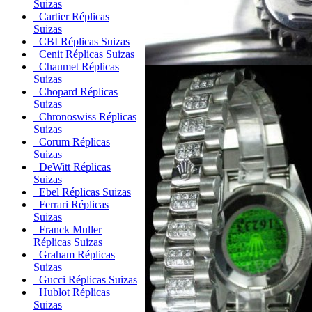
Suizas
Cartier Réplicas
Suizas
CBI Réplicas Suizas
Cenit Réplicas Suizas
Chaumet Réplicas
Suizas
Chopard Réplicas
Suizas
Chronoswiss Réplicas
Suizas
Corum Réplicas
Suizas
DeWitt Réplicas
Suizas
Ebel Réplicas Suizas
Ferrari Réplicas
Suizas
Franck Muller
Réplicas Suizas
Graham Réplicas
Suizas
Gucci Réplicas Suizas
Hublot Réplicas
Suizas