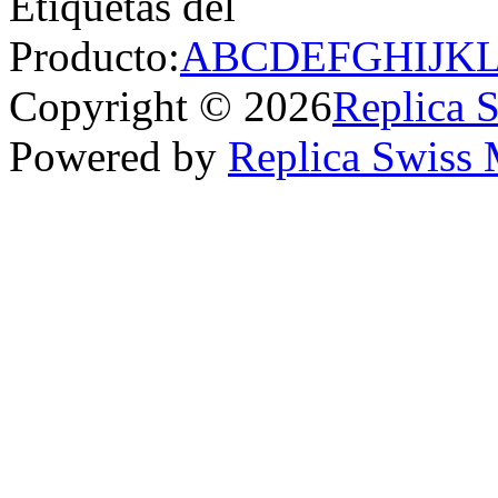
Etiquetas del
Producto:
A
B
C
D
E
F
G
H
I
J
K
Copyright © 2026
Replica 
Powered by
Replica Swiss