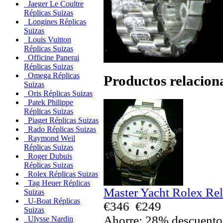
Jaeger Le Coultre
Réplicas Suizas
Longines Réplicas
Suizas
Louis Vuitton
Réplicas Suizas
Officine Panerai
Réplicas Suizas
Omega Réplicas
Productos relacion
Suizas
Oris Réplicas Suizas
Patek Philippe
Réplicas Suizas
Piaget Réplicas Suizas
Rado Réplicas Suizas
Raymond Weil
Réplicas Suizas
Roger Dubuis
Réplicas Suizas
Rolex Réplicas Suizas
Tag Heuer Réplicas
Master Yacht Rolex Rel
Suizas
U-Boat Réplicas
€346
€249
Suizas
Ahorre: 28% descuento
Ulysse Nardin