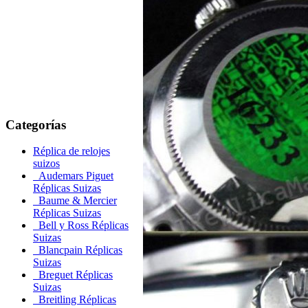
Categorías
Réplica de relojes
suizos
Audemars Piguet
Réplicas Suizas
Baume & Mercier
Réplicas Suizas
Bell y Ross Réplicas
Suizas
Blancpain Réplicas
Suizas
Breguet Réplicas
Suizas
Breitling Réplicas