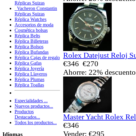
Réplicas Suizas
Vacheron Constantin
Réplicas Suizas
Réplica Watches
Accesorios de moda
Cosmética bolsas
Réplica Belts
Réplica Billeteras
Réplica Bolsos
Réplica Bufandas
Rolex Datejust Reloj S
Réplica Cajas de regalo
€346
€270
Réplica Gafas
Réplica Joyería
Ahorre: 22% descuento
Réplica Llaveros
Réplica Plumas
Réplica Toallas
Especialidades ...
Nuevos productos...
Productos
Master Yacht Rolex Rel
Destacados...
Todos los productos...
€346
Vender: €295
Idiomas