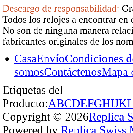
Descargo de responsabilidad:
Gr
Todos los relojes a encontrar en 
No son de ninguna manera relacio
fabricantes originales de los no
Casa
Envío
Condiciones d
somos
Contáctenos
Mapa d
Etiquetas del
Producto:
A
B
C
D
E
F
G
H
I
J
K
Copyright © 2026
Replica 
Powered by
Replica Swiss