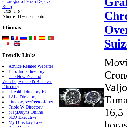
Gra
Cronógrafo Ferrari Réplica
Reloj
Chro
€208
€184
Ahorre: 11% descuento
Over
Idiomas
Suiz
Frendly Links
Movi
Advice Related Websites
Cron
Euro India directory
The New Zealand
Website, Article & Business
Valj
Directory
eHealth Directory EU
Tama
1Abc Directory
directory.seofreetools.net
Triple W Directory
16,5
MagDalyns Online
SEO Executive
horas
My Directory Live