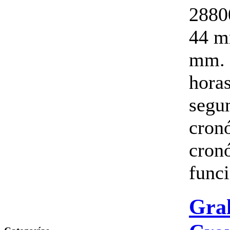
2880
44 m
mm. 
horas
segun
cron
cron
funci
Gra