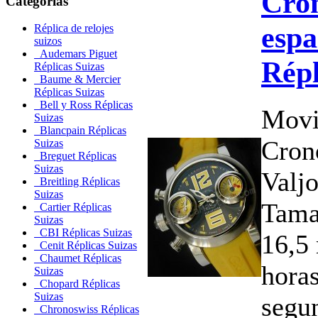
Cro
Categorías
espa
Réplica de relojes
suizos
Audemars Piguet
Répl
Réplicas Suizas
Baume & Mercier
Réplicas Suizas
Bell y Ross Réplicas
Movi
Suizas
Blancpain Réplicas
Cron
Suizas
Breguet Réplicas
Suizas
Valj
Breitling Réplicas
Suizas
Tama
Cartier Réplicas
Suizas
CBI Réplicas Suizas
16,5
Cenit Réplicas Suizas
Chaumet Réplicas
horas
Suizas
Chopard Réplicas
Suizas
segu
Chronoswiss Réplicas