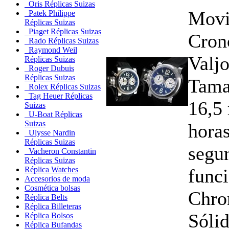
Oris Réplicas Suizas
Movi
Patek Philippe
Réplicas Suizas
Piaget Réplicas Suizas
Cron
Rado Réplicas Suizas
Raymond Weil
Valj
Réplicas Suizas
Roger Dubuis
Réplicas Suizas
Tama
Rolex Réplicas Suizas
Tag Heuer Réplicas
16,5
Suizas
U-Boat Réplicas
Suizas
horas
Ulysse Nardin
Réplicas Suizas
segu
Vacheron Constantin
Réplicas Suizas
func
Réplica Watches
Accesorios de moda
Cosmética bolsas
Chro
Réplica Belts
Réplica Billeteras
Sóli
Réplica Bolsos
Réplica Bufandas