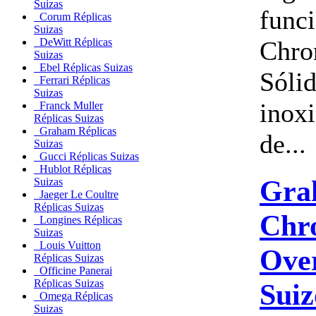
Suizas
func
Corum Réplicas
Suizas
Chro
DeWitt Réplicas
Suizas
Ebel Réplicas Suizas
Sóli
Ferrari Réplicas
Suizas
inoxi
Franck Muller
Réplicas Suizas
Graham Réplicas
de...
Suizas
Gucci Réplicas Suizas
Hublot Réplicas
Gra
Suizas
Jaeger Le Coultre
Réplicas Suizas
Chro
Longines Réplicas
Suizas
Louis Vuitton
Over
Réplicas Suizas
Officine Panerai
Réplicas Suizas
Suiz
Omega Réplicas
Suizas