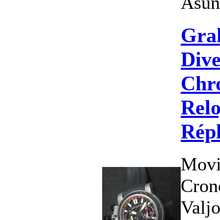
Asunt
Gra
Div
Chro
Relo
Répl
Movi
Cron
Valj