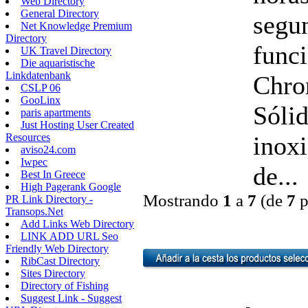
Web Directory
General Directory
segu
Net Knowledge Premium
Directory
func
UK Travel Directory
Die aquaristische
Linkdatenbank
Chro
CSLP 06
GooLinx
Sóli
paris apartments
Just Hosting User Created
inoxi
Resources
aviso24.com
Iwpec
de...
Best In Greece
High Pagerank Google
Mostrando
1
a
7
(de
7
p
PR Link Directory -
Transops.Net
Add Links Web Directory
LINK ADD URL Seo
Friendly Web Directory
RibCast Directory
Sites Directory
Directory of Fishing
Suggest Link - Suggest