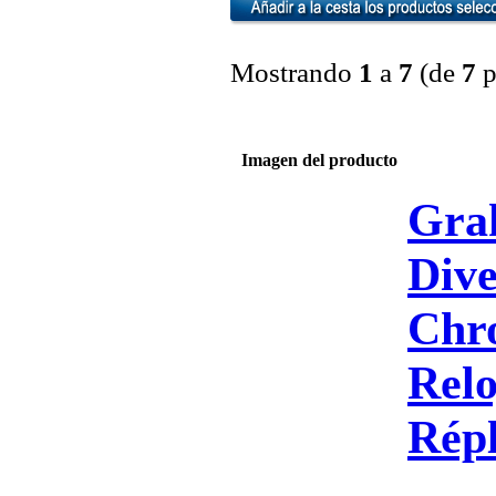
Mostrando
1
a
7
(de
7
p
Imagen del producto
Gra
Div
Chro
Relo
Répl