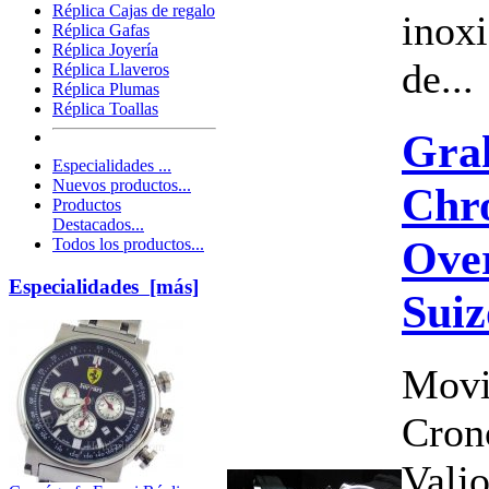
Réplica Cajas de regalo
inoxi
Réplica Gafas
Réplica Joyería
de...
Réplica Llaveros
Réplica Plumas
Réplica Toallas
Gra
Especialidades ...
Nuevos productos...
Chro
Productos
Destacados...
Over
Todos los productos...
Especialidades [más]
Suiz
Movi
Cron
Valj