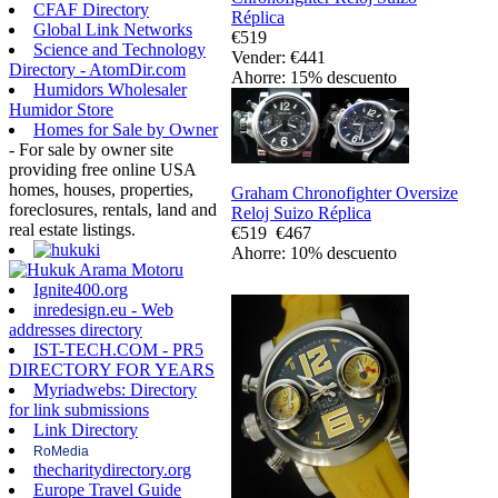
CFAF Directory
Réplica
Global Link Networks
€519
Science and Technology
Vender: €441
Directory - AtomDir.com
Ahorre: 15% descuento
Humidors Wholesaler
Humidor Store
Homes for Sale by Owner
- For sale by owner site
providing free online USA
homes, houses, properties,
Graham Chronofighter Oversize
foreclosures, rentals, land and
Reloj Suizo Réplica
real estate listings.
€519
€467
Ahorre: 10% descuento
Ignite400.org
inredesign.eu - Web
addresses directory
IST-TECH.COM - PR5
DIRECTORY FOR YEARS
Myriadwebs: Directory
for link submissions
Link Directory
RoMedia
thecharitydirectory.org
Europe Travel Guide