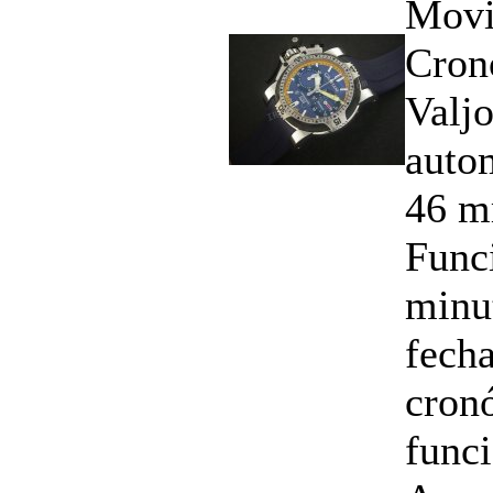
Movi
Cron
Valj
auto
46 m
Funci
minu
fech
cron
func