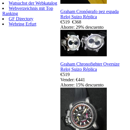
Watsuchst der Webkatalog
Webverzeichnis mit Top
Graham Cronógrafo pez espada
Ranking
Reloj Suizo Réplica
GF Directory
€519
€368
Webring Erfurt
Ahorre: 29% descuento
Graham Chronofighter Oversize
Reloj Suizo Réplica
€519
Vender: €441
Ahorre: 15% descuento