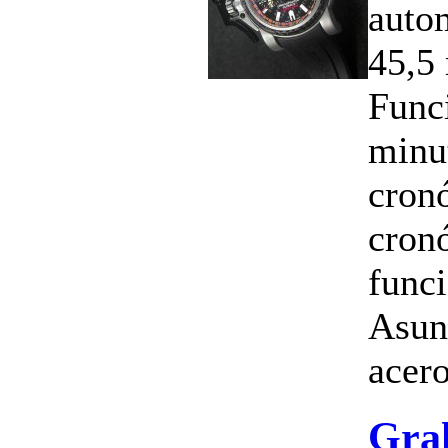
auto
45,5
Funci
minu
cron
cron
func
Asun
acero
Gra