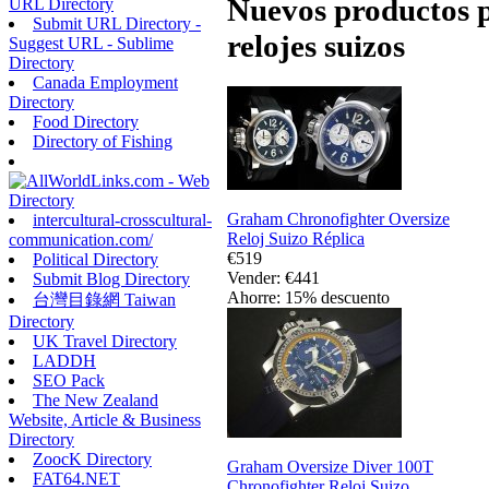
Nuevos productos p
URL Directory
Submit URL Directory -
relojes suizos
Suggest URL - Sublime
Directory
Canada Employment
Directory
Food Directory
Directory of Fishing
Graham Chronofighter Oversize
intercultural-crosscultural-
Reloj Suizo Réplica
communication.com/
€519
Political Directory
Vender: €441
Submit Blog Directory
Ahorre: 15% descuento
台灣目錄網 Taiwan
Directory
UK Travel Directory
LADDH
SEO Pack
The New Zealand
Website, Article & Business
Directory
ZoocK Directory
Graham Oversize Diver 100T
FAT64.NET
Chronofighter Reloj Suizo