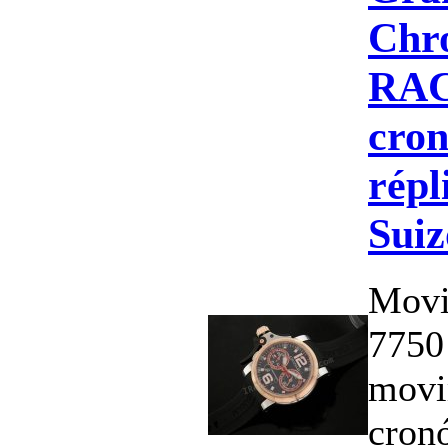
Chro
RAC
cron
répl
Suiz
Movi
7750
movi
cron