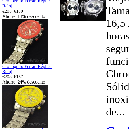
Cronógrafo Ferrari Réplica
Reloj
Tama
€208
€180
Ahorre: 13% descuento
16,5
horas
segu
func
Cronógrafo Ferrari Réplica
Chro
Reloj
€208
€157
Ahorre: 24% descuento
Sóli
inoxi
de...