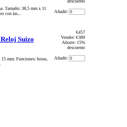
descuento
ha. Tamaño: 38,5 mm x 11
Añadir:
o con las...
€457
Vender: €389
Reloj Suizo
Ahorre: 15%
descuento
Añadir:
 15 mm. Funciones: horas,
.