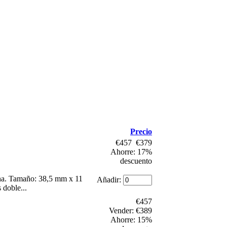
Precio
€457
€379
Ahorre: 17%
descuento
ha. Tamaño: 38,5 mm x 11
Añadir:
 doble...
€457
Vender: €389
Ahorre: 15%