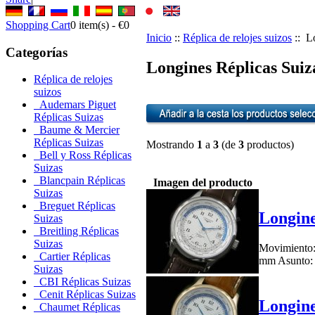
Shopping Cart
0
item(s) -
€0
Inicio
::
Réplica de relojes suizos
:: L
Categorías
Longines Réplicas Suiza
Réplica de relojes
suizos
Audemars Piguet
Réplicas Suizas
Baume & Mercier
Réplicas Suizas
Mostrando
1
a
3
(de
3
productos)
Bell y Ross Réplicas
Suizas
Blancpain Réplicas
Imagen del producto
Suizas
Breguet Réplicas
Longine
Suizas
Breitling Réplicas
Suizas
Movimiento:
Cartier Réplicas
mm Asunto: S
Suizas
CBI Réplicas Suizas
Cenit Réplicas Suizas
Longine
Chaumet Réplicas