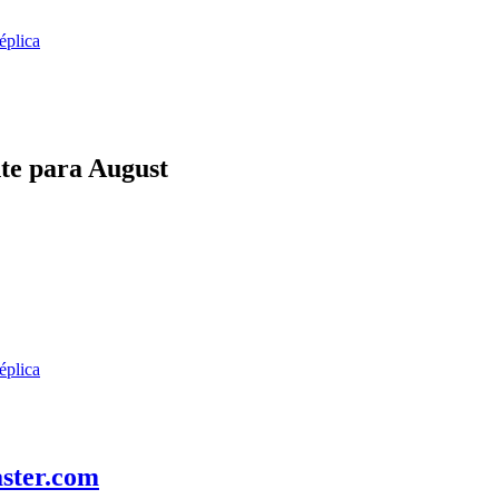
éplica
te para August
éplica
ster.com