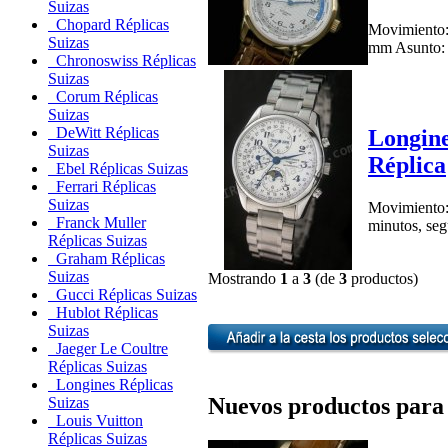
Suizas
Chopard Réplicas
Movimiento:
Suizas
mm Asunto: 1
Chronoswiss Réplicas
Suizas
Corum Réplicas
Suizas
DeWitt Réplicas
Longine
Suizas
Réplica
Ebel Réplicas Suizas
Ferrari Réplicas
Suizas
Movimiento:
Franck Muller
minutos, seg
Réplicas Suizas
Graham Réplicas
Suizas
Mostrando
1
a
3
(de
3
productos)
Gucci Réplicas Suizas
Hublot Réplicas
Suizas
Jaeger Le Coultre
Réplicas Suizas
Longines Réplicas
Nuevos productos para A
Suizas
Louis Vuitton
Réplicas Suizas