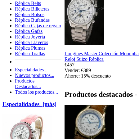
Réplica Belts
Réplica Billeteras
Réplica Bolsos
Réplica Bufandas
Réplica Cajas de regalo
Réplica Gafas
Réplica Joyería
Réplica Llaveros
Réplica Plumas
Longines Master Colección Moonpha
Réplica Toallas
Reloj Suizo Réplica
€457
Especialidades ...
Vender: €389
Nuevos productos...
Ahorre: 15% descuento
Productos
Destacados...
Todos los productos...
Productos destacados - 
Especialidades [más]