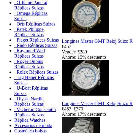
Officine Panerai
Réplicas Suizas
Omega Réplicas
Suizas
Oris Réplicas Suizas
Patek Philippe
Réplicas Suizas
Piaget Réplicas Suizas
Longines Master GMT Reloj Suizo R
Rado Réplicas Suizas
€457
Raymond Weil
Vender: €389
Réplicas Suizas
Ahorre: 15% descuento
Roger Dubuis
Réplicas Suizas
Rolex Réplicas Suizas
Tag Heuer Réplicas
Suizas
U-Boat Réplicas
Suizas
Ulysse Nardin
Longines Master GMT Reloj Suizo R
Réplicas Suizas
€457
€379
Vacheron Constantin
Ahorre: 17% descuento
Réplicas Suizas
Réplica Watches
Accesorios de moda
Cosmética bolsas