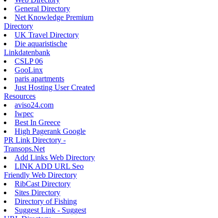
General Directory
Net Knowledge Premium
Directory
UK Travel Directory
Die aquaristische
Linkdatenbank
CSLP 06
GooLinx
paris apartments
Just Hosting User Created
Resources
aviso24.com
Iwpec
Best In Greece
High Pagerank Google
PR Link Directory -
Transops.Net
Add Links Web Directory
LINK ADD URL Seo
Friendly Web Directory
RibCast Directory
Sites Directory
Directory of Fishing
Suggest Link - Suggest