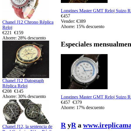
Longines Master GMT Reloj Suizo R
€457
Vender: €389
Chanel J12 Chrono Réplica
Ahorre: 15% descuento
Reloj
€221
€159
Ahorre: 28% descuento
Especiales mensualmen
Chanel J12 Datograph
Réplica Reloj
€208
€145
Ahorre: 30% descuento
Longines Master GMT Reloj Suizo R
€457
€379
Ahorre: 17% descuento
R
y
R
a
www.ireplicama
Chanel J12, la sentencia de