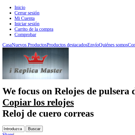
Inicio
Cerrar sesión
Mi Cuenta
Iniciar sesión
Carrito de la compra
Comprobar
Casa
Nuevos Productos
Productos destacados
Envío
Quiénes somos
Con
We focus on
Relojes de pulsera 
Copiar los relojes
Reloj de cuero correas
Share
|