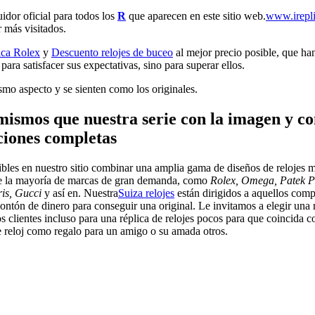
uidor oficial para todos los
R
que aparecen en este sitio web.
www.irepl
 más visitados.
ica Rolex
y
Descuento relojes de buceo
al mejor precio posible, que han
ara satisfacer sus expectativas, sino para superar ellos.
smo aspecto y se sienten como los originales.
 mismos que nuestra serie con la imagen y co
nciones completas
bles en nuestro sitio combinar una amplia gama de diseños de relojes m
 de la mayoría de marcas de gran demanda, como
Rolex, Omega, Patek Ph
ris, Gucci
y así en. Nuestra
Suiza relojes
están dirigidos a aquellos comp
ntón de dinero para conseguir una original. Le invitamos a elegir una rép
 clientes incluso para una réplica de relojes pocos para que coincida con
 reloj como regalo para un amigo o su amada otros.