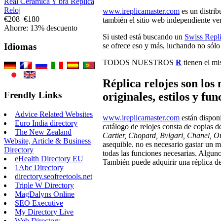
Real Cerámica Y bra Réplica
Reloj
www.ireplicamaster.com
es un distrib
€208
€180
también el sitio web independiente ver
Ahorre: 13% descuento
Si usted está buscando un
Swiss Repl
se ofrece eso y más, luchando no sólo p
Idiomas
TODOS NUESTROS
R
tienen el mi
Réplica relojes son los
Frendly Links
originales, estilos y fu
Advice Related Websites
www.ireplicamaster.com
están disponi
Euro India directory
catálogo de relojes consta de copias
The New Zealand
Cartier, Chopard, Bvlgari, Chanel, O
Website, Article & Business
asequible. no es necesario gastar un mo
Directory
todas las funciones necesarias. Algunos
eHealth Directory EU
También puede adquirir una réplica de
1Abc Directory
directory.seofreetools.net
Triple W Directory
MagDalyns Online
SEO Executive
My Directory Live
Web Directory