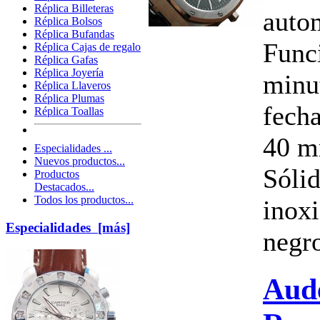
Réplica Billeteras
auto
Réplica Bolsos
Réplica Bufandas
Funci
Réplica Cajas de regalo
Réplica Gafas
Réplica Joyería
minu
Réplica Llaveros
Réplica Plumas
fech
Réplica Toallas
40 m
Especialidades ...
Nuevos productos...
Sóli
Productos
Destacados...
Todos los productos...
inoxi
Especialidades [más]
negro
Aud