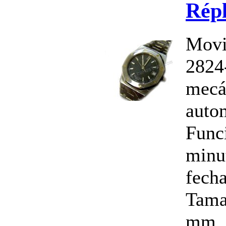
Répl
Movi
2824-
mecá
auto
Funci
minu
fecha
Tama
mm, 