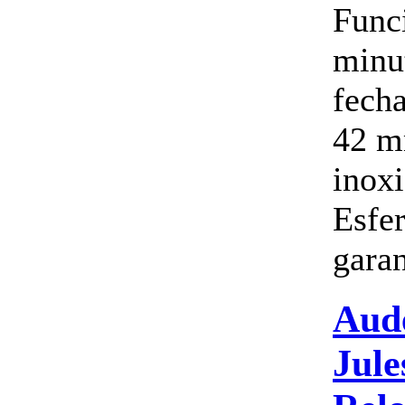
Funci
minu
fech
42 m
inox
Esfer
garan
Aud
Jul