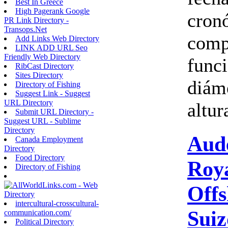
Best In Greece
High Pagerank Google
cron
PR Link Directory -
Transops.Net
comp
Add Links Web Directory
LINK ADD URL Seo
Friendly Web Directory
func
RibCast Directory
Sites Directory
diám
Directory of Fishing
Suggest Link - Suggest
URL Directory
altur
Submit URL Directory -
Suggest URL - Sublime
Directory
Aud
Canada Employment
Directory
Food Directory
Roy
Directory of Fishing
Offs
intercultural-crosscultural-
Suiz
communication.com/
Political Directory