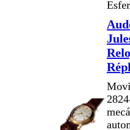
Esfer
Aud
Jul
Relo
Répl
Movi
2824-
mecá
auto