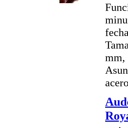
Funci
minu
fecha
Tama
mm, 
Asun
acero
Aud
Roy