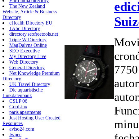
Euro India directory
edic
The New Zealand
Website, Article & Business
Suiz
Directory
eHealth Directory EU
1Abc Directory
directory.seofreetools.net
Movi
Triple W Directory
MagDalyns Online
SEO Executive
cron
My Directory Live
Web Directory
7750
General Directory
Net Knowledge Premium
Directory
auto
UK Travel Directory
Die aquaristische
auto
Linkdatenbank
CSLP 06
Funci
GooLinx
paris apartments
Just Hosting User Created
minu
Resources
aviso24.com
fech
Iwpec