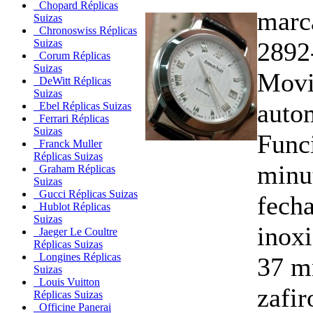
Chopard Réplicas
marc
Suizas
Chronoswiss Réplicas
2892
Suizas
Corum Réplicas
Suizas
Movi
DeWitt Réplicas
Suizas
auto
Ebel Réplicas Suizas
Ferrari Réplicas
Suizas
Funci
Franck Muller
Réplicas Suizas
minu
Graham Réplicas
Suizas
Gucci Réplicas Suizas
fech
Hublot Réplicas
Suizas
inox
Jaeger Le Coultre
Réplicas Suizas
Longines Réplicas
37 m
Suizas
Louis Vuitton
zafir
Réplicas Suizas
Officine Panerai