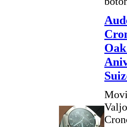
boton
Aud
Cro
Oak
Aniv
Suiz
Movi
Valj
Cron