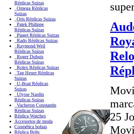
super
Réplicas Suizas
Omega Réplicas
Suizas
Oris Réplicas Suizas
Aud
Patek Philippe
Réplicas Suizas
Piaget Réplicas Suizas
Roy
Rado Réplicas Suizas
Raymond Weil
Relo
Réplicas Suizas
Roger Dubuis
Réplicas Suizas
Répl
Rolex Réplicas Suizas
Tag Heuer Réplicas
Suizas
U-Boat Réplicas
Movi
Suizas
Ulysse Nardin
marc
Réplicas Suizas
Vacheron Constantin
Réplicas Suizas
25 J
Réplica Watches
Accesorios de moda
Movi
Cosmética bolsas
Réplica Belts