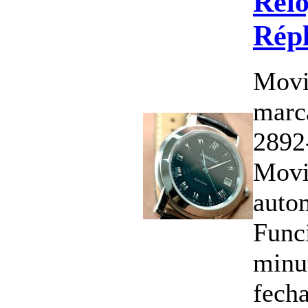
Relo
Répl
Movi
marc
2892
Movi
auto
Funci
minu
fech