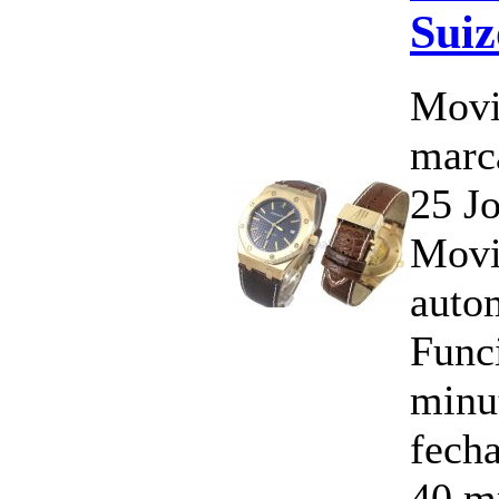
Suiz
Movi
marc
25 J
Movi
auto
Funci
minu
fech
40 m