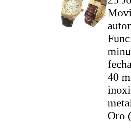
Movi
auto
Funci
minu
fech
40 m
inox
meta
Oro (