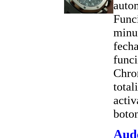
auto
Funci
minu
fecha
func
Chro
total
activ
boton
Aud