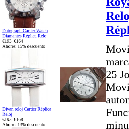
Roy
Relo
Répl
Datograph Cartier Watch
Diamantes Réplica Reloj
€193
€164
Movi
Ahorre: 15% descuento
marc
25 J
Movi
auto
Funci
Divan reloj Cartier Réplica
Reloj
€193
€168
minu
Ahorre: 13% descuento