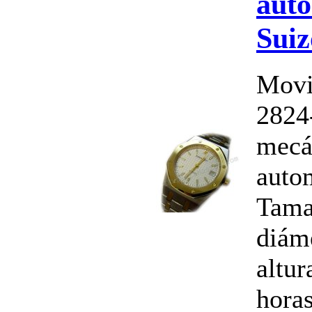
auto
Suiz
Movi
2824-
mecá
auto
Tama
diám
altur
horas