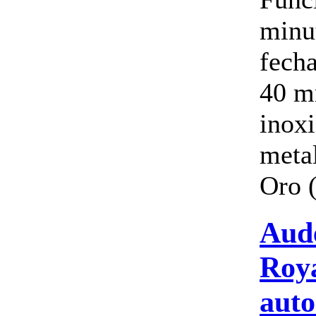
minu
fech
40 m
inox
meta
Oro (
Aud
Roy
auto