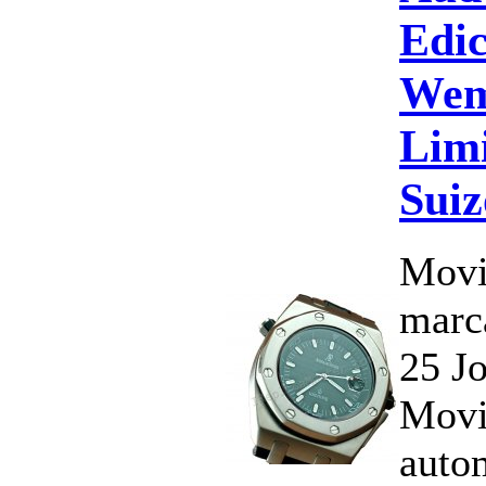
Edic
Wem
Limi
Suiz
Movi
marc
25 J
Movi
auto