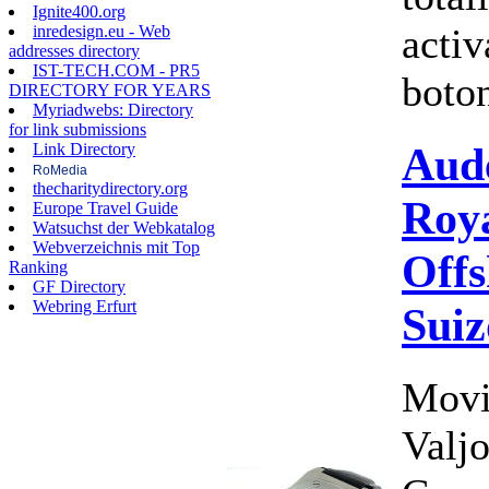
Ignite400.org
activ
inredesign.eu - Web
addresses directory
IST-TECH.COM - PR5
boton
DIRECTORY FOR YEARS
Myriadwebs: Directory
for link submissions
Aud
Link Directory
RoMedia
thecharitydirectory.org
Roy
Europe Travel Guide
Watsuchst der Webkatalog
Webverzeichnis mit Top
Offs
Ranking
GF Directory
Webring Erfurt
Suiz
Movi
Valj