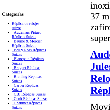
inox
37 m
Categorías
Réplica de relojes
zafir
suizos
Audemars Piguet
super
Réplicas Suizas
Baume & Mercier
Réplicas Suizas
Bell y Ross Réplicas
Aud
Suizas
Blancpain Réplicas
Jul
Suizas
Breguet Réplicas
Suizas
Relo
Breitling Réplicas
Suizas
Cartier Réplicas
Répl
Suizas
CBI Réplicas Suizas
Cenit Réplicas Suizas
Chaumet Réplicas
Movi
Suizas