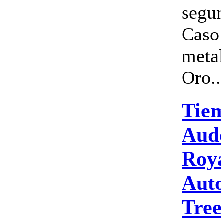
segun
Caso
meta
Oro..
Tie
Aud
Roy
Auto
Tree