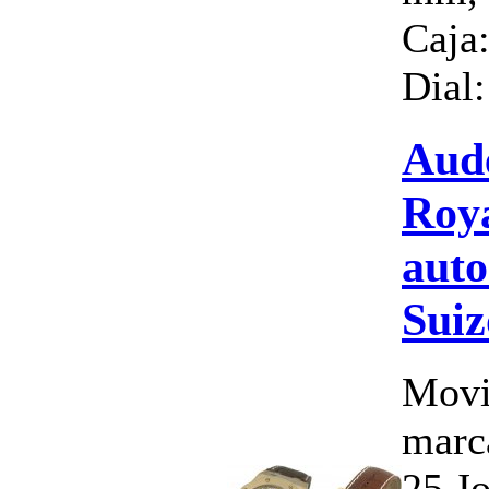
Caja:
Dial:
Aud
Roy
auto
Suiz
Movi
marc
25 J