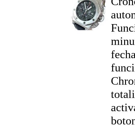
Cron
auto
Funci
minu
fecha
func
Chro
total
activ
boton