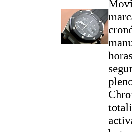
Movi
marc
cron
manu
horas
segun
plen
Chro
total
activ