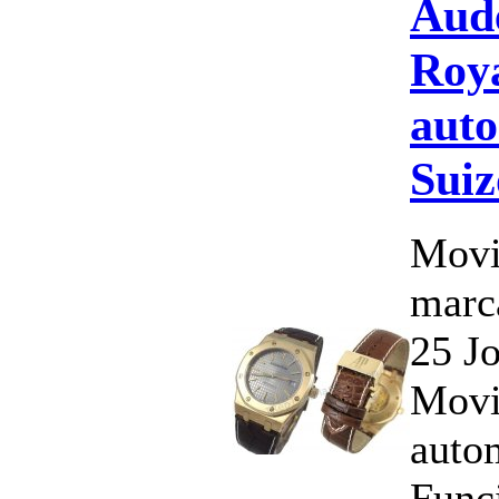
Aud
Roy
auto
Suiz
Movi
marc
25 J
Movi
auto
Funci