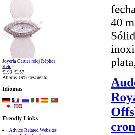
fech
40 m
Sóli
inoxi
plata,
Joyería Cartier reloj Réplica
Reloj
€193
€157
Ahorre: 19% descuento
Aud
Idiomas
Roy
Off
Frendly Links
cron
Advice Related Websites