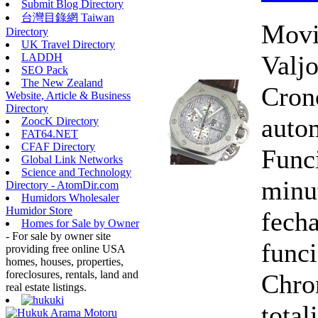
Submit Blog Directory
台灣目錄網 Taiwan
Movi
Directory
UK Travel Directory
Valj
LADDH
SEO Pack
The New Zealand
Cron
Website, Article & Business
Directory
auto
ZoocK Directory
FAT64.NET
CFAF Directory
Funci
Global Link Networks
Science and Technology
minu
Directory - AtomDir.com
Humidors Wholesaler
Humidor Store
fecha
Homes for Sale by Owner
- For sale by owner site
func
providing free online USA
homes, houses, properties,
foreclosures, rentals, land and
Chro
real estate listings.
total