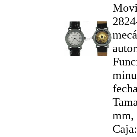
Movi
2824-
mecá
auto
Funci
minu
fecha
Tama
mm, 
Caja: