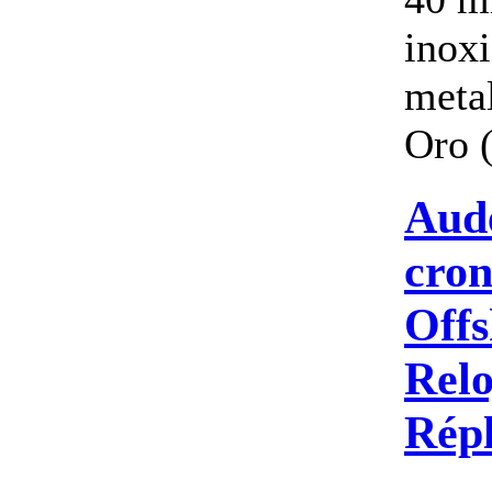
inox
meta
Oro (
Aud
cro
Offs
Relo
Répl