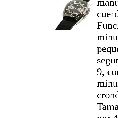
manu
cuerd
Funci
minu
pequ
segun
9, co
minut
cron
Tama
por 