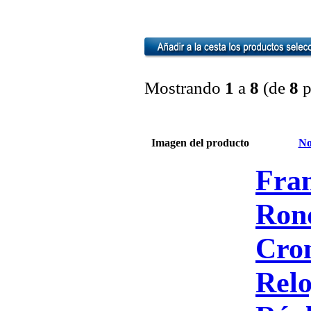
Mostrando
1
a
8
(de
8
p
Imagen del producto
No
Fra
Ron
Cro
Relo