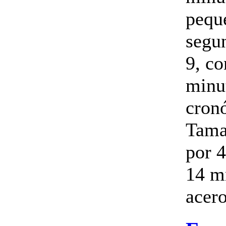
pequ
segun
9, co
minut
cron
Tama
por 
14 m
acero