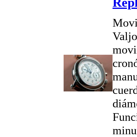
Répl
Movi
Valj
movi
cron
manu
cuer
diám
Funci
minu