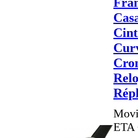
Fra
Cas
Cint
Cur
Cro
Relo
Répl
Movi
ETA 