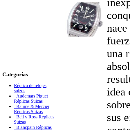
inexp
conq
nace
fuerz
una r
absol
Categorías
resul
Réplica de relojes
idea 
suizos
Audemars Piguet
sobre
Réplicas Suizas
Baume & Mercier
Réplicas Suizas
sus e
Bell y Ross Réplicas
Suizas
conto
Blancpain Réplicas