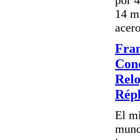
14 m
acero
Fra
Con
Relo
Répl
El mi
mun