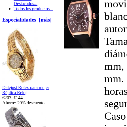
movi
Destacados...
Todos los productos...
blanc
Especialidades [más]
auto
Tama
diám
mm, 
mm. 
horas
Datejust Rolex para mujer
Réplica Reloj
€203
€144
segun
Ahorre: 29% descuento
Caso