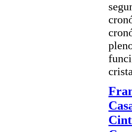
segu
cron
cron
plen
func
crista
Fra
Cas
Cint