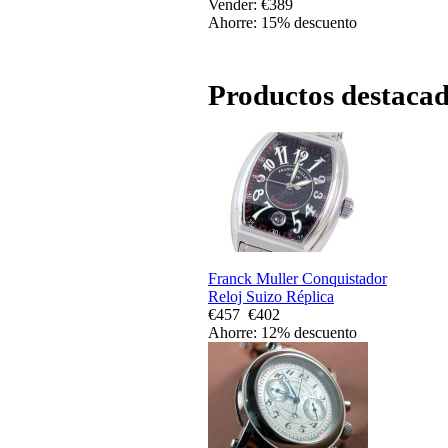
Vender: €389
Ahorre: 15% descuento
Productos destacado
Franck Muller Conquistador
Reloj Suizo Réplica
€457
€402
Ahorre: 12% descuento