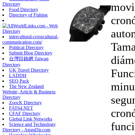
movi
Directory
Food Directory
Directory of Fishing
cron
auto
intercultural-crosscultural-
communication.com/
Tama
Political Directory
Submit Blog Directory
diám
台灣目錄網 Taiwan
Directory
Funci
UK Travel Directory
LADDH
SEO Pack
minu
The New Zealand
Website, Article & Business
segun
Directory
ZoocK Directory
FAT64.NET
cron
CFAF Directory
Global Link Networks
funci
Science and Technology
Directory - AtomDir.com