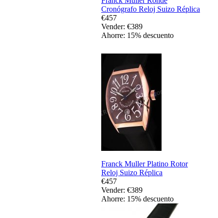
Franck Muller Ronde
Cronógrafo Reloj Suizo Réplica
€457
Vender: €389
Ahorre: 15% descuento
Franck Muller Platino Rotor
Reloj Suizo Réplica
€457
Vender: €389
Ahorre: 15% descuento