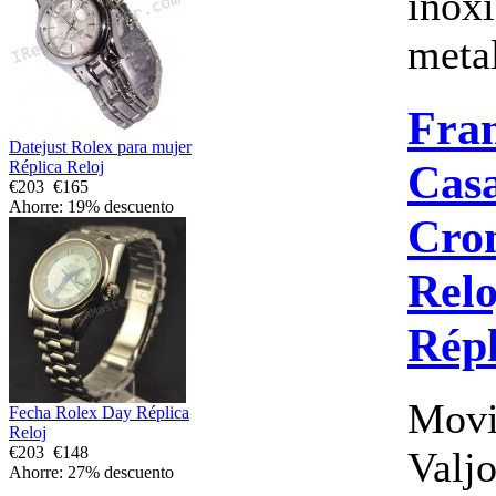
inox
metal
Fra
Datejust Rolex para mujer
Cas
Réplica Reloj
€203
€165
Ahorre: 19% descuento
Cro
Relo
Répl
Movi
Fecha Rolex Day Réplica
Reloj
€203
€148
Valj
Ahorre: 27% descuento