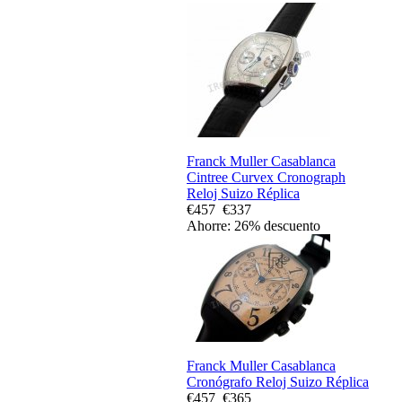
Franck Muller Casablanca
Cintree Curvex Cronograph
Reloj Suizo Réplica
€457
€337
Ahorre: 26% descuento
Franck Muller Casablanca
Cronógrafo Reloj Suizo Réplica
€457
€365