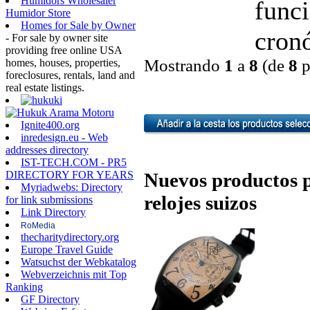
Humidors Wholesaler
func
Humidor Store
Homes for Sale by Owner
cronó
- For sale by owner site
providing free online USA
Mostrando
1
a
8
(de
8
p
homes, houses, properties,
foreclosures, rentals, land and
real estate listings.
Ignite400.org
inredesign.eu - Web
addresses directory
IST-TECH.COM - PR5
Nuevos productos p
DIRECTORY FOR YEARS
Myriadwebs: Directory
relojes suizos
for link submissions
Link Directory
RoMedia
thecharitydirectory.org
Europe Travel Guide
Watsuchst der Webkatalog
Webverzeichnis mit Top
Ranking
GF Directory