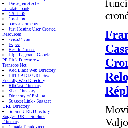
func
Die aquaristische
Linkdatenbank
cronó
CSLP 06
GooLinx
paris apartments
Just Hosting User Created
Fra
Resources
aviso24.com
Cas
Iwpec
Best In Greece
High Pagerank Google
Cro
PR Link Directory -
Transops.Net
Add Links Web Directory
Relo
LINK ADD URL Seo
Friendly Web Directory
RibCast Directory
Répl
Sites Directory
Directory of Fishing
Suggest Link - Suggest
Movi
URL Directory
Submit URL Directory -
Suggest URL - Sublime
Valj
Directory
Canada Employment