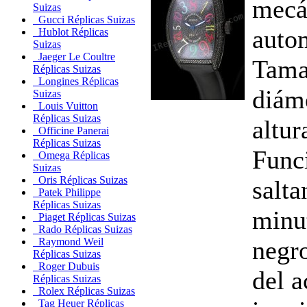
mecá
Suizas
Gucci Réplicas Suizas
auto
Hublot Réplicas
Suizas
Jaeger Le Coultre
Tama
Réplicas Suizas
Longines Réplicas
diám
Suizas
Louis Vuitton
Réplicas Suizas
altu
Officine Panerai
Réplicas Suizas
Func
Omega Réplicas
Suizas
Oris Réplicas Suizas
salta
Patek Philippe
Réplicas Suizas
minu
Piaget Réplicas Suizas
Rado Réplicas Suizas
negr
Raymond Weil
Réplicas Suizas
Roger Dubuis
del a
Réplicas Suizas
Rolex Réplicas Suizas
Tag Heuer Réplicas