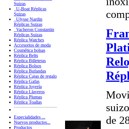
inox
Suizas
U-Boat Réplicas
comp
Suizas
Ulysse Nardin
Réplicas Suizas
Fra
Vacheron Constantin
Réplicas Suizas
Réplica Watches
Plat
Accesorios de moda
Cosmética bolsas
Réplica Belts
Relo
Réplica Billeteras
Réplica Bolsos
Réplica Bufandas
Répl
Réplica Cajas de regalo
Réplica Gafas
Réplica Joyería
Movi
Réplica Llaveros
Réplica Plumas
Réplica Toallas
suizo
de 2
Especialidades ...
Nuevos productos...
Productos