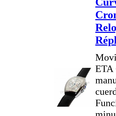
Cur
Cro
Relo
Répl
Movi
ETA 
manu
cuerd
Funci
minu