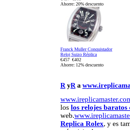
Ahorre: 20% descuento
Franck Muller Conquistador
Reloj Suizo Réplica
€457
€402
Ahorre: 12% descuento
R
y
R
a
www.ireplicama
www.ireplicamaster.co
los
los relojes baratos 
web.
www.ireplicamaste
Replica Rolex
, y es ta