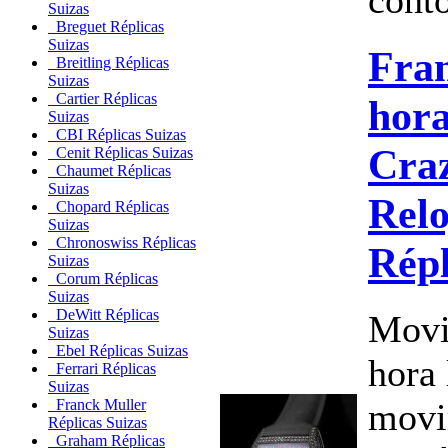
Suizas
Breguet Réplicas
Suizas
Fra
Breitling Réplicas
Suizas
Cartier Réplicas
hora
Suizas
CBI Réplicas Suizas
Cra
Cenit Réplicas Suizas
Chaumet Réplicas
Suizas
Relo
Chopard Réplicas
Suizas
Chronoswiss Réplicas
Répl
Suizas
Corum Réplicas
Suizas
DeWitt Réplicas
Movi
Suizas
Ebel Réplicas Suizas
hora 
Ferrari Réplicas
Suizas
movi
Franck Muller
Réplicas Suizas
Graham Réplicas