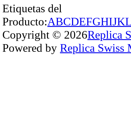
Etiquetas del
Producto:
A
B
C
D
E
F
G
H
I
J
K
Copyright © 2026
Replica 
Powered by
Replica Swiss