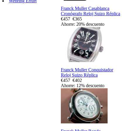
Webring Erfurt
Franck Muller Casablanca
Cronógrafo Reloj Suizo Réplica
€457
€365
Ahorre: 20% descuento
Franck Muller Conquistador
Reloj Suizo Réplica
€457
€402
Ahorre: 12% descuento