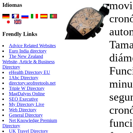
movi
Idiomas
cron
auto
Frendly Links
Tama
Advice Related Websites
Euro India directory
diám
The New Zealand
Website, Article & Business
Funci
Directory
eHealth Directory EU
1Abc Directory
minu
directory.seofreetools.net
Triple W Directory
segun
MagDalyns Online
SEO Executive
My Directory Live
cron
Web Directory
General Directory
funci
Net Knowledge Premium
Directory
UK Travel Directory