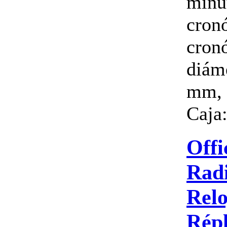
minu
cronó
cron
diám
mm, 
Caja:
Offi
Radi
Relo
Répl