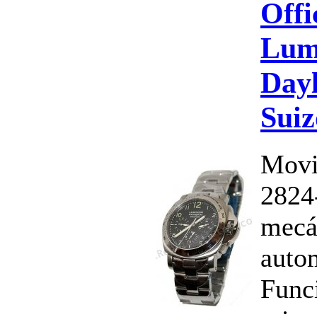
Offi
Lum
Dayl
Suiz
Movi
2824-
mecá
auto
Funci