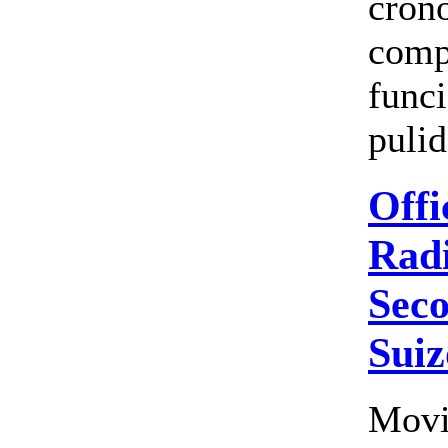
cron
comp
funci
pulid
Offi
Radi
Seco
Suiz
Movi