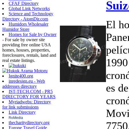
Suiz
CFAF Directory
Global Link Networks
Science and Technology
Directory - AtomDir.com
El ho
Humidors Wholesaler
Humidor Store
Paner
Homes for Sale by Owner
- For sale by owner site
providing free online USA
pelíc
homes, houses, properties,
foreclosures, rentals, land and
1990 
real estate listings.
cron
Ignite400.org
inredesign.eu - Web
es de
addresses directory
IST-TECH.COM - PR5
DIRECTORY FOR YEARS
cron
Myriadwebs: Directory
for link submissions
Movi
Link Directory
RoMedia
7750
thecharitydirectory.org
Europe Travel Guide