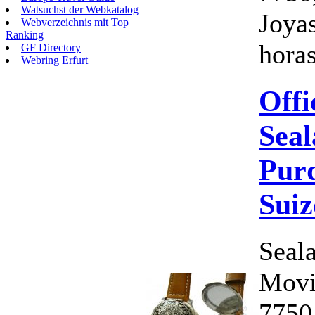
Watsuchst der Webkatalog
Joya
Webverzeichnis mit Top
Ranking
horas
GF Directory
Webring Erfurt
Offi
Seal
Purd
Suiz
Seal
Movi
7750