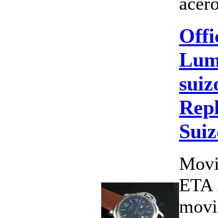
acero
Offi
Lum
suiz
Repl
Suiz
Movi
ETA 
movi