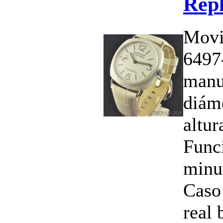
Répl
Movi
6497
manu
diám
altu
Funci
minu
Caso
real 