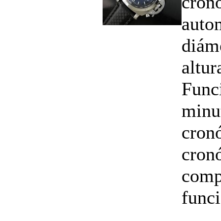
cron
auto
diám
altu
Funci
minu
cron
cron
comp
funci