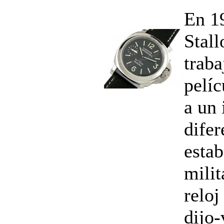
En 1
Stall
trab
pelíc
a un
difer
estab
milit
reloj
dijo-