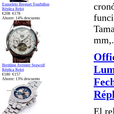
cron
Esqueleto Breguet Tourbillon
Réplica Reloj
€208
€178
func
Ahorre: 14% descuento
Tama
mm,.
Offi
Breitling Avenger Seawolf
Lum
Réplica Reloj
€180
€157
Fech
Ahorre: 13% descuento
Répl
El r