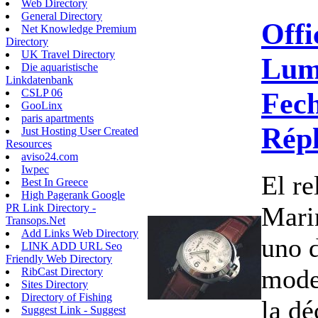
Web Directory
General Directory
Offi
Net Knowledge Premium
Directory
UK Travel Directory
Lum
Die aquaristische
Linkdatenbank
Fech
CSLP 06
GooLinx
paris apartments
Répl
Just Hosting User Created
Resources
aviso24.com
Iwpec
El r
Best In Greece
High Pagerank Google
Marin
PR Link Directory -
Transops.Net
Add Links Web Directory
uno 
LINK ADD URL Seo
Friendly Web Directory
mode
RibCast Directory
Sites Directory
Directory of Fishing
la dé
Suggest Link - Suggest