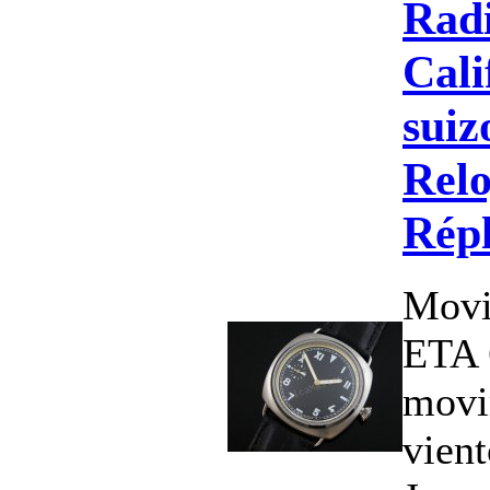
Rad
Cali
suiz
Relo
Répl
Movi
ETA 
movi
vien