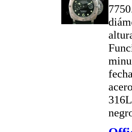
7750
diám
altu
Funci
minu
fecha
acero
316L
negro