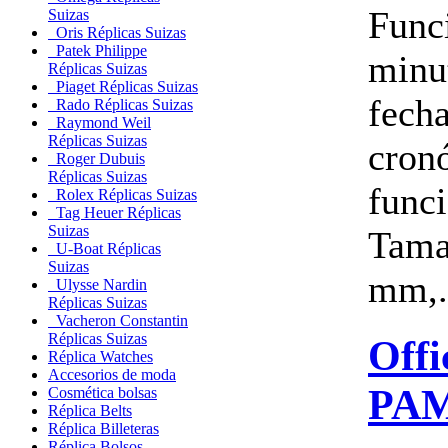
Funci
Suizas
Oris Réplicas Suizas
Patek Philippe
minu
Réplicas Suizas
Piaget Réplicas Suizas
fech
Rado Réplicas Suizas
Raymond Weil
Réplicas Suizas
cron
Roger Dubuis
Réplicas Suizas
func
Rolex Réplicas Suizas
Tag Heuer Réplicas
Suizas
Tama
U-Boat Réplicas
Suizas
mm,.
Ulysse Nardin
Réplicas Suizas
Vacheron Constantin
Réplicas Suizas
Offi
Réplica Watches
Accesorios de moda
PA
Cosmética bolsas
Réplica Belts
Réplica Billeteras
Réplica Bolsos