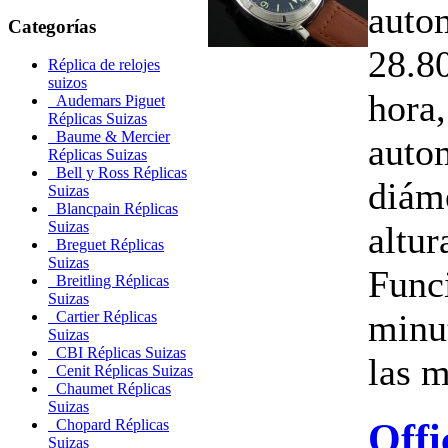
auto
Categorías
28.80
Réplica de relojes
suizos
hora,
Audemars Piguet
Réplicas Suizas
Baume & Mercier
auto
Réplicas Suizas
Bell y Ross Réplicas
diám
Suizas
Blancpain Réplicas
Suizas
altu
Breguet Réplicas
Suizas
Funci
Breitling Réplicas
Suizas
minu
Cartier Réplicas
Suizas
CBI Réplicas Suizas
las 
Cenit Réplicas Suizas
Chaumet Réplicas
Suizas
Offi
Chopard Réplicas
Suizas