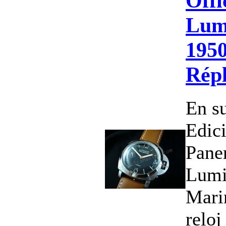
Offi
Lum
1950
Répl
En s
Edici
Paner
Lumi
Marin
relo