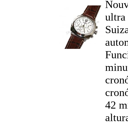
Nouv
ultra
Suiza
auto
Funci
minu
cron
cron
42 m
altu