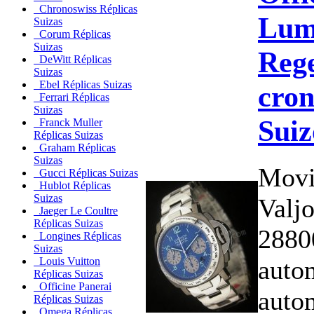
Chronoswiss Réplicas
Lum
Suizas
Corum Réplicas
Suizas
Rege
DeWitt Réplicas
Suizas
Ebel Réplicas Suizas
cron
Ferrari Réplicas
Suizas
Suiz
Franck Muller
Réplicas Suizas
Graham Réplicas
Suizas
Movi
Gucci Réplicas Suizas
Hublot Réplicas
Suizas
Valj
Jaeger Le Coultre
Réplicas Suizas
2880
Longines Réplicas
Suizas
auto
Louis Vuitton
Réplicas Suizas
Officine Panerai
auto
Réplicas Suizas
Omega Réplicas