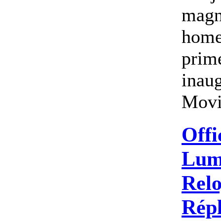
magn
home
prime
inau
Movi
Offi
Lum
Relo
Répl