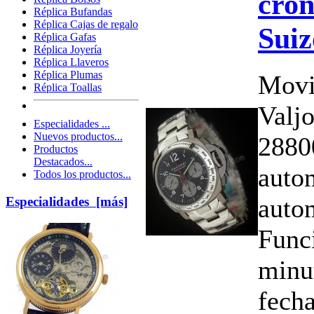
cron
Réplica Bufandas
Réplica Cajas de regalo
Suiz
Réplica Gafas
Réplica Joyería
Réplica Llaveros
Réplica Plumas
Movi
Réplica Toallas
Valj
Especialidades ...
Nuevos productos...
2880
Productos
Destacados...
auto
Todos los productos...
auto
Especialidades [más]
Funci
minu
fech