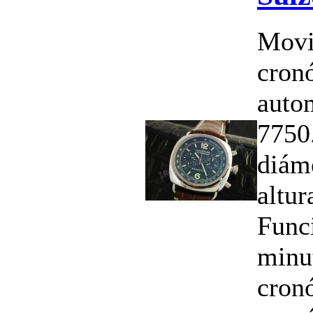
Movi
cron
auto
7750
diám
altu
Funci
minu
cron