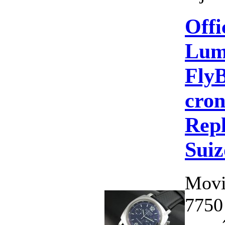
Offi
Lum
Fly
cron
Repl
Suiz
Movi
7750