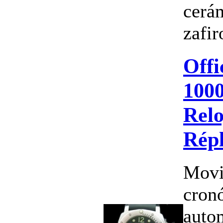
cerám
zafir
Offi
100
Relo
Répl
Movi
cron
auto