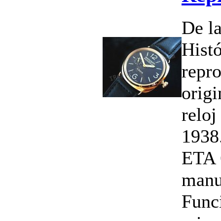
De l
Histó
repro
origi
reloj
1938
ETA 
manu
Funci