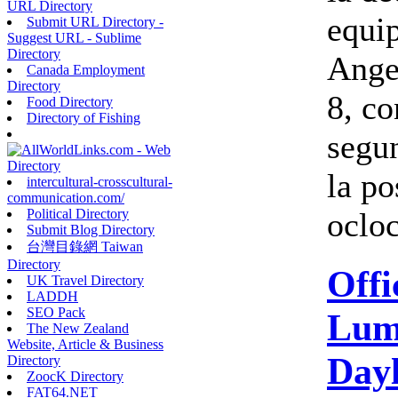
URL Directory
equi
Submit URL Directory -
Suggest URL - Sublime
Directory
Ange
Canada Employment
Directory
8, co
Food Directory
Directory of Fishing
segu
la po
intercultural-crosscultural-
communication.com/
ocloc
Political Directory
Submit Blog Directory
台灣目錄網 Taiwan
Directory
Offi
UK Travel Directory
LADDH
SEO Pack
Lum
The New Zealand
Website, Article & Business
Dayl
Directory
ZoocK Directory
FAT64.NET