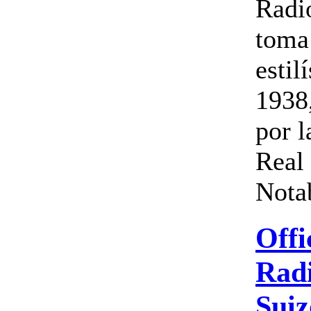
Radi
toma
estil
1938
por l
Real 
Notab
Offi
Radi
Suiz