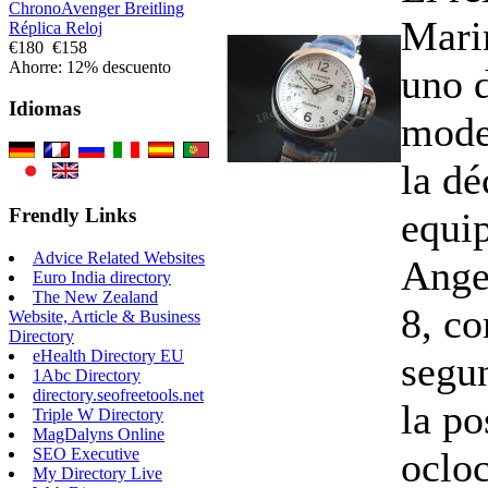
ChronoAvenger Breitling
Marin
Réplica Reloj
€180
€158
Ahorre: 12% descuento
uno 
Idiomas
mode
la dé
Frendly Links
equi
Advice Related Websites
Ange
Euro India directory
The New Zealand
8, co
Website, Article & Business
Directory
eHealth Directory EU
segu
1Abc Directory
directory.seofreetools.net
la po
Triple W Directory
MagDalyns Online
ocloc
SEO Executive
My Directory Live