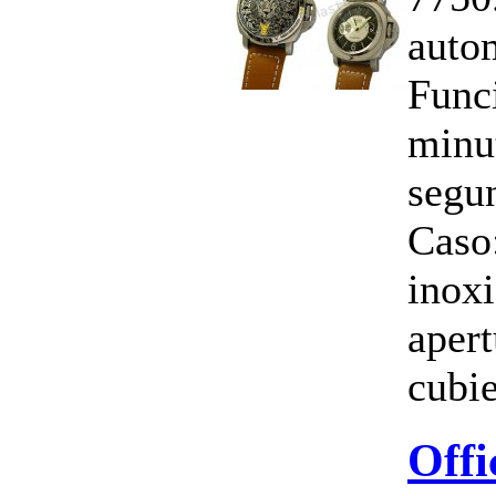
auto
Funci
minu
segu
Caso
inoxi
apert
cubie
Offi