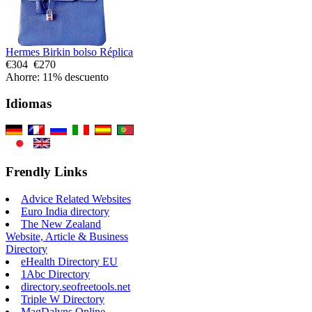
Hermes Birkin bolso Réplica
€304
€270
Ahorre: 11% descuento
Idiomas
Frendly Links
Advice Related Websites
Euro India directory
The New Zealand
Website, Article & Business
Directory
eHealth Directory EU
1Abc Directory
directory.seofreetools.net
Triple W Directory
MagDalyns Online