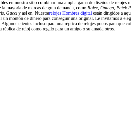
bles en nuestro sitio combinar una amplia gama de diseños de relojes m
 de la mayoría de marcas de gran demanda, como
Rolex, Omega, Patek Ph
ris, Gucci
y así en. Nuestra
relojes Hombres digital
están dirigidos a aq
r un montón de dinero para conseguir una original. Le invitamos a elegir 
 Algunos clientes incluso para una réplica de relojes pocos para que coin
 réplica de reloj como regalo para un amigo o su amada otros.