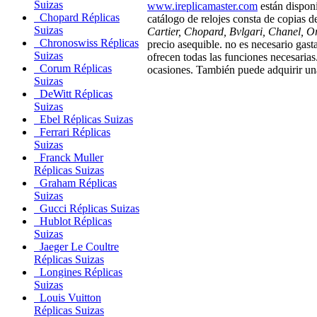
Suizas
www.ireplicamaster.com
están disponi
Chopard Réplicas
catálogo de relojes consta de copias
Suizas
Cartier, Chopard, Bvlgari, Chanel, O
Chronoswiss Réplicas
precio asequible. no es necesario gasta
Suizas
ofrecen todas las funciones necesarias.
Corum Réplicas
ocasiones. También puede adquirir una
Suizas
DeWitt Réplicas
Suizas
Ebel Réplicas Suizas
Ferrari Réplicas
Suizas
Franck Muller
Réplicas Suizas
Graham Réplicas
Suizas
Gucci Réplicas Suizas
Hublot Réplicas
Suizas
Jaeger Le Coultre
Réplicas Suizas
Longines Réplicas
Suizas
Louis Vuitton
Réplicas Suizas