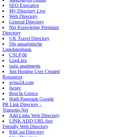
SEO Executive
My Directory Live
Web Directory
General Directory
Net Knowledge Premium
Directory
UK Travel Directory
Die aquaristische
Linkdatenbank
CSLP 06
GooLinx
paris apartments
Just Hosting User Created
Resources
aviso24.com
Iwpec
Best In Greece
High Pagerank Google
PR Link Directory -
Transops.Net
Add Links Web Directory
LINK ADD URL Seo
Friendly Web Directory
RibCast Directory