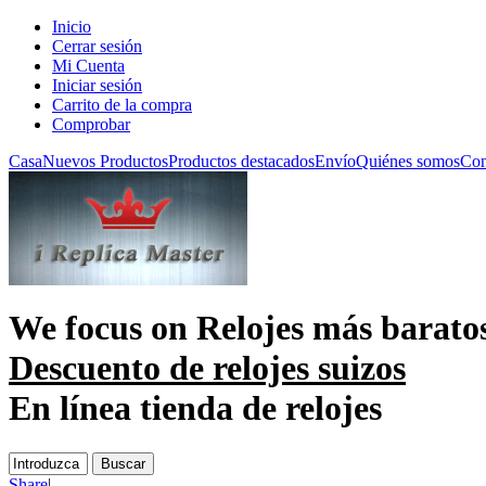
Inicio
Cerrar sesión
Mi Cuenta
Iniciar sesión
Carrito de la compra
Comprobar
Casa
Nuevos Productos
Productos destacados
Envío
Quiénes somos
Con
We focus on
Relojes más barato
Descuento de relojes suizos
En línea tienda de relojes
Share
|