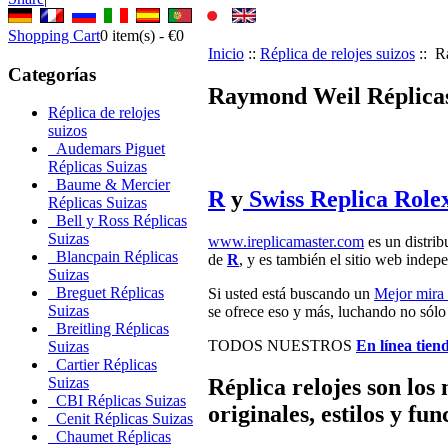
Shopping Cart
0
item(s) -
€0
Inicio
::
Réplica de relojes suizos
:: R
Categorías
Raymond Weil Réplicas 
Réplica de relojes
suizos
Audemars Piguet
Réplicas Suizas
Baume & Mercier
R
y
Swiss Replica Role
Réplicas Suizas
Bell y Ross Réplicas
Suizas
www.ireplicamaster.com
es un distrib
Blancpain Réplicas
de
R
, y es también el sitio web indep
Suizas
Breguet Réplicas
Si usted está buscando un
Mejor mira 
Suizas
se ofrece eso y más, luchando no sólo p
Breitling Réplicas
TODOS NUESTROS
En línea tiend
Suizas
Cartier Réplicas
Suizas
Réplica relojes son los
CBI Réplicas Suizas
originales, estilos y fu
Cenit Réplicas Suizas
Chaumet Réplicas