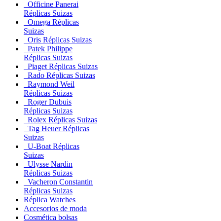
Officine Panerai
Réplicas Suizas
Omega Réplicas
Suizas
Oris Réplicas Suizas
Patek Philippe
Réplicas Suizas
Piaget Réplicas Suizas
Rado Réplicas Suizas
Raymond Weil
Réplicas Suizas
Roger Dubuis
Réplicas Suizas
Rolex Réplicas Suizas
Tag Heuer Réplicas
Suizas
U-Boat Réplicas
Suizas
Ulysse Nardin
Réplicas Suizas
Vacheron Constantin
Réplicas Suizas
Réplica Watches
Accesorios de moda
Cosmética bolsas