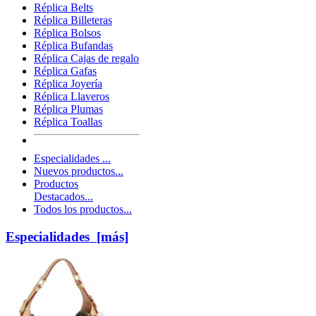
Réplica Belts
Réplica Billeteras
Réplica Bolsos
Réplica Bufandas
Réplica Cajas de regalo
Réplica Gafas
Réplica Joyería
Réplica Llaveros
Réplica Plumas
Réplica Toallas
Especialidades ...
Nuevos productos...
Productos
Destacados...
Todos los productos...
Especialidades [más]