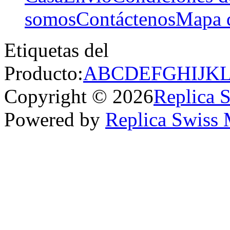
somos
Contáctenos
Mapa d
Etiquetas del
Producto:
A
B
C
D
E
F
G
H
I
J
K
Copyright © 2026
Replica 
Powered by
Replica Swiss