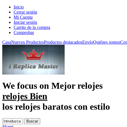
Inicio
Cerrar sesión
Mi Cuenta
Iniciar sesión
Carrito de la compra
Comprobar
Casa
Nuevos Productos
Productos destacados
Envío
Quiénes somos
Con
We focus on
Mejor relojes
relojes Bien
los relojes baratos con estilo
Share
|