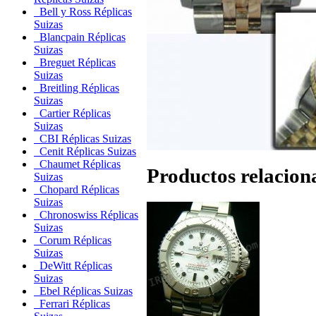
Bell y Ross Réplicas
Suizas
Blancpain Réplicas
Suizas
Breguet Réplicas
Suizas
Breitling Réplicas
Suizas
Cartier Réplicas
Suizas
CBI Réplicas Suizas
Cenit Réplicas Suizas
Chaumet Réplicas
Productos relacion
Suizas
Chopard Réplicas
Suizas
Chronoswiss Réplicas
Suizas
Corum Réplicas
Suizas
DeWitt Réplicas
Suizas
Ebel Réplicas Suizas
Ferrari Réplicas