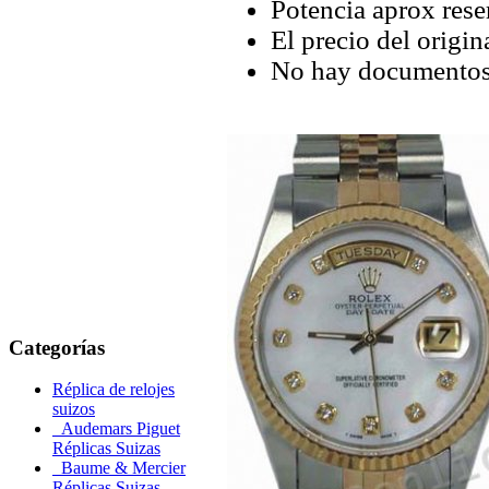
Potencia aprox rese
El precio del origin
No hay documentos 
Categorías
Réplica de relojes
suizos
Audemars Piguet
Réplicas Suizas
Baume & Mercier
Réplicas Suizas