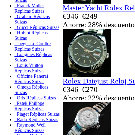
Suizas
Franck Muller
Master Yacht Rolex Rel
Réplicas Suizas
€346
€249
Graham Réplicas
Suizas
Ahorre: 28% descuento
Gucci Réplicas Suizas
Hublot Réplicas
Suizas
Jaeger Le Coultre
Réplicas Suizas
Longines Réplicas
Suizas
Louis Vuitton
Réplicas Suizas
Officine Panerai
Rolex Datejust Reloj S
Réplicas Suizas
Omega Réplicas
€346
€270
Suizas
Ahorre: 22% descuento
Oris Réplicas Suizas
Patek Philippe
Réplicas Suizas
Piaget Réplicas Suizas
Rado Réplicas Suizas
Raymond Weil
Réplicas Suizas