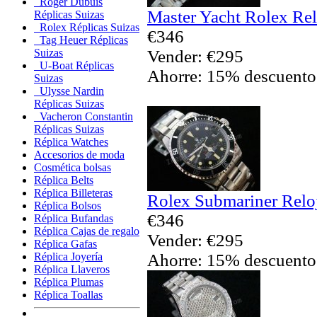
Roger Dubuis
Master Yacht Rolex Rel
Réplicas Suizas
Rolex Réplicas Suizas
€346
Tag Heuer Réplicas
Vender: €295
Suizas
U-Boat Réplicas
Ahorre: 15% descuento
Suizas
Ulysse Nardin
Réplicas Suizas
Vacheron Constantin
Réplicas Suizas
Réplica Watches
Accesorios de moda
Cosmética bolsas
Réplica Belts
Réplica Billeteras
Rolex Submariner Reloj
Réplica Bolsos
€346
Réplica Bufandas
Réplica Cajas de regalo
Vender: €295
Réplica Gafas
Ahorre: 15% descuento
Réplica Joyería
Réplica Llaveros
Réplica Plumas
Réplica Toallas