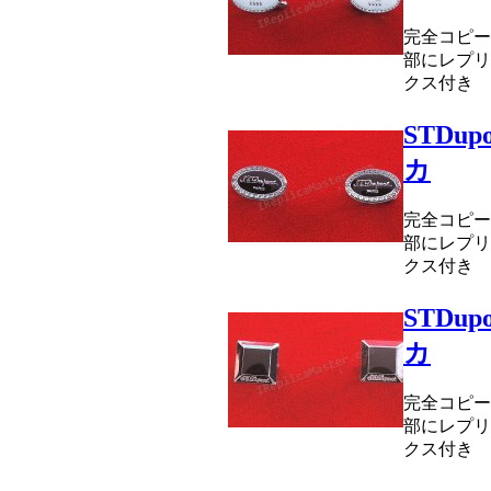
完全コピー
部にレプリ
クス付き
STDu
カ
完全コピー
部にレプリ
クス付き
STDu
カ
完全コピー
部にレプリ
クス付き