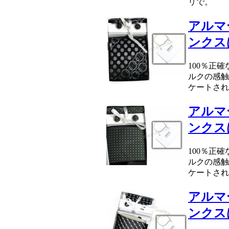
リで。
アルマ
ンクス
100％正
ルクの感触
ケートされた
アルマ
ンクス
100％正
ルクの感触
ケートされた
アルマ
ンクス