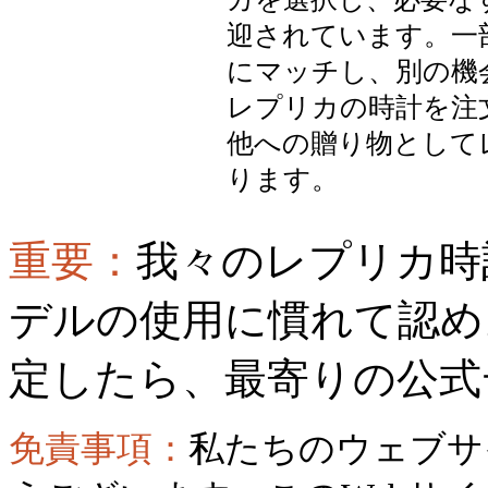
迎されています。一
にマッチし、別の機
レプリカの時計を注
他への贈り物として
ります。
重要：
我々のレプリカ時
デルの使用に慣れて認め
定したら、最寄りの公式
免責事項：
私たちのウェブサ