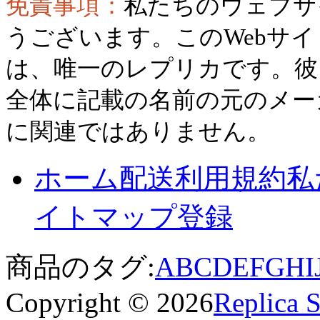
免責事項：
私たちのウェブサ
うございます。このWebサ
は、唯一のレプリカです。彼
全体に記載の名前の元のメー
に関連ではありません。
ホーム
配送
利用規約
私
イトマップ
登録
商品のタグ:
A
B
C
D
E
F
G
H
I
Copyright © 2026
Replica 