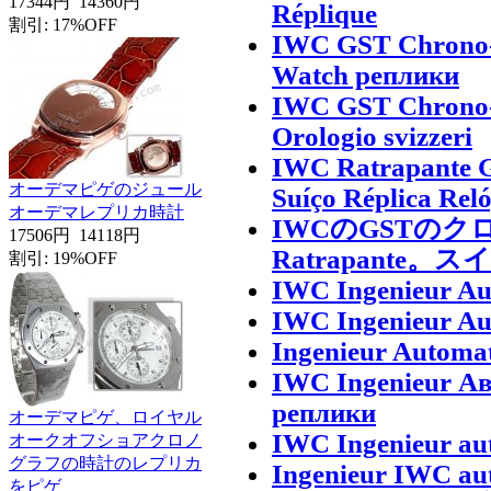
17344円
14360円
Réplique
割引: 17%OFF
IWC GST Chrono-S
Watch реплики
IWC GST Chrono-S
Orologio svizzeri
IWC Ratrapante G
オーデマピゲのジュール
Suíço Réplica Rel
オーデマレプリカ時計
IWCのGSTの
17506円
14118円
Ratrapante
割引: 19%OFF
IWC Ingenieur Au
IWC Ingenieur Au
Ingenieur Automat
IWC Ingenieur Ав
реплики
オーデマピゲ、ロイヤル
IWC Ingenieur aut
オークオフショアクロノ
グラフの時計のレプリカ
Ingenieur IWC aut
をピゲ