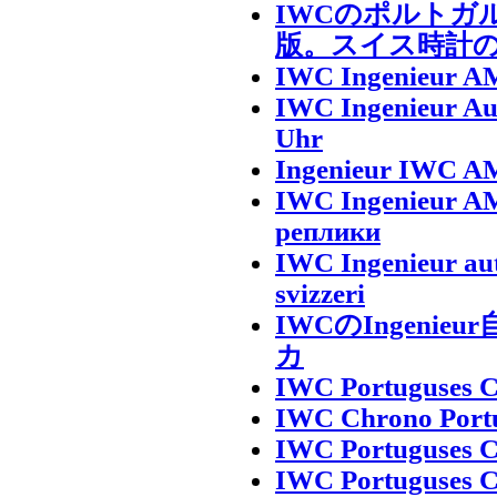
IWCのポルトガ
版。スイス時計
IWC Ingenieur AM
IWC Ingenieur Au
Uhr
Ingenieur IWC AM
IWC Ingenieur A
реплики
IWC Ingenieur au
svizzeri
IWCのIngeni
カ
IWC Portuguses C
IWC Chrono Portu
IWC Portuguses C
IWC Portuguses C