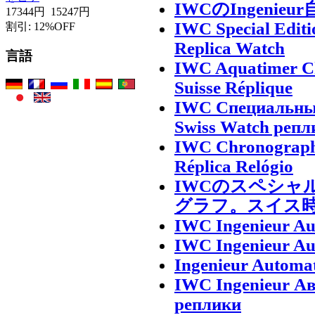
IWCのIngeni
17344円
15247円
IWC Special Edit
割引: 12%OFF
Replica Watch
言語
IWC Aquatimer Ch
Suisse Réplique
IWC Специальный
Swiss Watch репл
IWC Chronograph 
Réplica Relógio
IWCのスペシャル
グラフ。スイス
IWC Ingenieur Au
IWC Ingenieur Au
Ingenieur Automat
IWC Ingenieur Ав
реплики