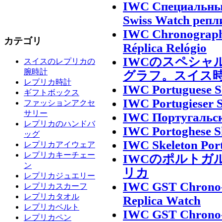
IWC Специальный
Swiss Watch репл
IWC Chronograph 
カテゴリ
Réplica Relógio
IWCのスペシャル
スイスのレプリカの
腕時計
グラフ。スイス
レプリカ時計
IWC Portuguese Sk
ギフトボックス
IWC Portugieser S
ファッションアクセ
サリー
IWC Португальски
レプリカのハンドバ
IWC Portoghese Sk
ッグ
IWC Skeleton Port
レプリカアイウェア
レプリカキーチェー
IWCのポルトガ
ン
リカ
レプリカジュエリー
IWC GST Chrono-S
レプリカスカーフ
レプリカタオル
Replica Watch
レプリカベルト
IWC GST Chrono-S
レプリカペン