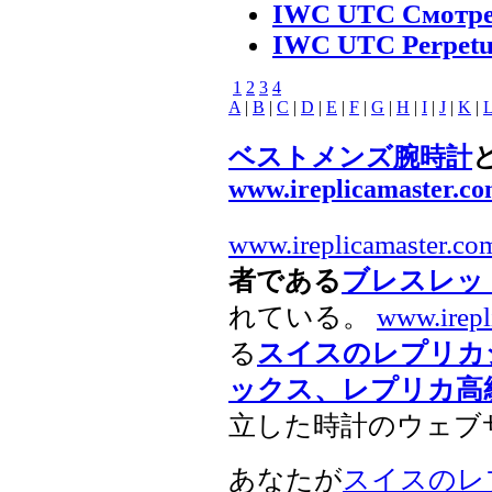
IWC UTC Смотрет
IWC UTC Perpetue
1
2
3
4
A
|
B
|
C
|
D
|
E
|
F
|
G
|
H
|
I
|
J
|
K
|
ベストメンズ腕時計
www.ireplicamaster.c
www.ireplicamaster.co
者である
ブレスレッ
れている。
www.irepl
る
スイスのレプリカ
ックス、レプリカ高
立した時計のウェブ
あなたが
スイスのレ