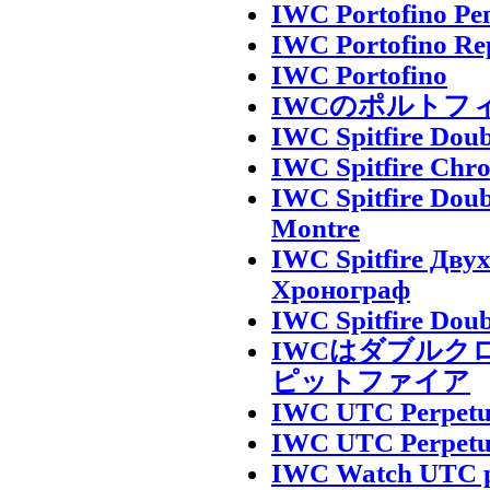
IWC Portofino Р
IWC Portofino Rep
IWC Portofino
IWCのポルトフ
IWC Spitfire Dou
IWC Spitfire Chr
IWC Spitfire Dou
Montre
IWC Spitfire Дв
Хронограф
IWC Spitfire Dou
IWCはダブルク
ピットファイア
IWC UTC Perpetue
IWC UTC Perpetue
IWC Watch UTC pe