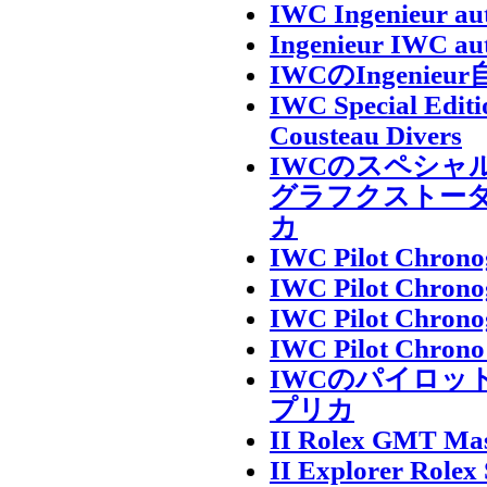
IWC Ingenieur aut
Ingenieur IWC aut
IWCのIngeni
IWC Special Edit
Cousteau Divers
IWCのスペシャル
グラフクストー
カ
IWC Pilot Chrono
IWC Pilot Chrono
IWC Pilot Chronog
IWC Pilot Chrono 
IWCのパイロッ
プリカ
II Rolex GMT Mast
II Explorer Rolex 