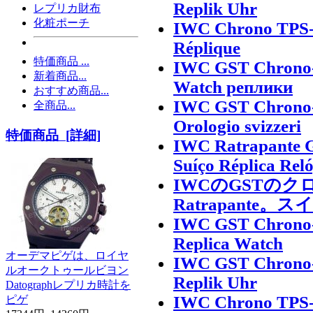
Replik Uhr
レプリカ財布
化粧ポーチ
IWC Chrono TPS-S
Réplique
特価商品 ...
IWC GST Chrono-S
新着商品...
Watch реплики
おすすめ商品...
IWC GST Chrono-S
全商品...
Orologio svizzeri
特価商品 [詳細]
IWC Ratrapante G
Suíço Réplica Rel
IWCのGSTの
Ratrapante
IWC GST Chrono-S
Replica Watch
オーデマピゲは、ロイヤ
IWC GST Chrono-S
ルオークトゥールビヨン
Replik Uhr
Datographレプリカ時計を
IWC Chrono TPS-S
ピゲ