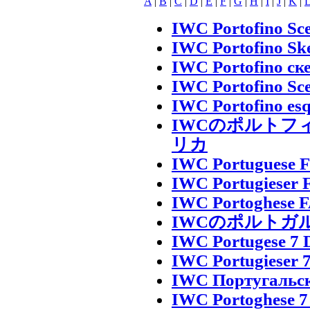
A
|
B
|
C
|
D
|
E
|
F
|
G
|
H
|
I
|
J
|
K
|
IWC Portofino Sce
IWC Portofino Ske
IWC Portofino ск
IWC Portofino Scel
IWC Portofino esq
IWCのポルトフィ
リカ
IWC Portuguese F
IWC Portugieser 
IWC Portoghese FA
IWCのポルトガル
IWC Portugese 7 
IWC Portugieser 7
IWC Португальски
IWC Portoghese 7 