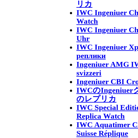
リカ
IWC Ingeniuer Ch
Watch
IWC Ingeniuer Ch
Uhr
IWC Ingeniuer Х
реплики
Ingeniuer AMG IW
svizzeri
Ingeniuer CBI Cr
IWCのIngeni
のレプリカ
IWC Special Edit
Replica Watch
IWC Aquatimer Ch
Suisse Réplique