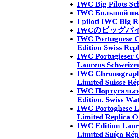
IWC Big Pilots Sc
IWC Большой пил
I piloti IWC Big R
IWCのビッグパ
IWC Portuguese C
Edition Swiss Rep
IWC Portugieser 
Laureus Schweize
IWC Chronographe
Limited Suisse Ré
IWC Португальск
Edition. Swiss Wa
IWC Portoghese L
Limited Replica Or
IWC Edition Laur
Limited Suíço Rép