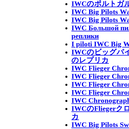
IWCのポルトガ
IWC Big Pilots Wa
IWC Big Pilots Wa
IWC Большой пило
реплики
I piloti IWC Big W
IWCのビッグパ
のレプリカ
IWC Flieger Chro
IWC Flieger Chro
IWC Flieger Chro
IWC Flieger Chron
IWC Chronograph F
IWCのFlieg
カ
IWC Big Pilots Sw