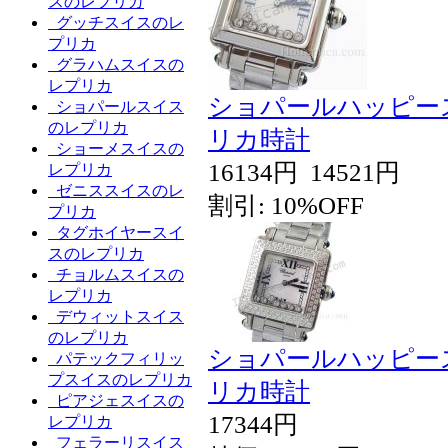
スのレプリカ
グッチスイスのレ
プリカ
グラハムスイスの
レプリカ
ショパールハッピー
ショパールスイス
のレプリカ
リカ時計
ショーメスイスの
16134円
14521円
レプリカ
ゼニススイスのレ
割引: 10%OFF
プリカ
タグホイヤースイ
スのレプリカ
チョルムスイスの
レプリカ
デウィットスイス
のレプリカ
ショパールハッピー
パテックフィリッ
プスイスのレプリカ
リカ時計
ピアジェスイスの
17344円
レプリカ
フェラーリスイス