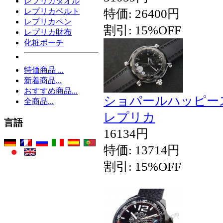
レプリカタオル
特価: 26400円
レプリカベルト
レプリカペン
割引: 15%OFF
レプリカ財布
化粧ポーチ
特価商品 ...
新着商品...
おすすめ商品...
ショパールハッピー
全商品...
レプリカ
言語
16134円
特価: 13714円
割引: 15%OFF