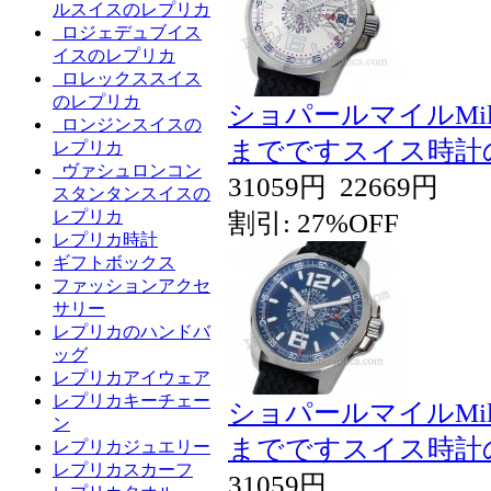
ルスイスのレプリカ
ロジェデュブイス
イスのレプリカ
ロレックススイス
のレプリカ
ショパールマイルMi
ロンジンスイスの
までですスイス時計
レプリカ
ヴァシュロンコン
31059円
22669円
スタンタンスイスの
レプリカ
割引: 27%OFF
レプリカ時計
ギフトボックス
ファッションアクセ
サリー
レプリカのハンドバ
ッグ
レプリカアイウェア
レプリカキーチェー
ショパールマイルMi
ン
までですスイス時計
レプリカジュエリー
レプリカスカーフ
31059円