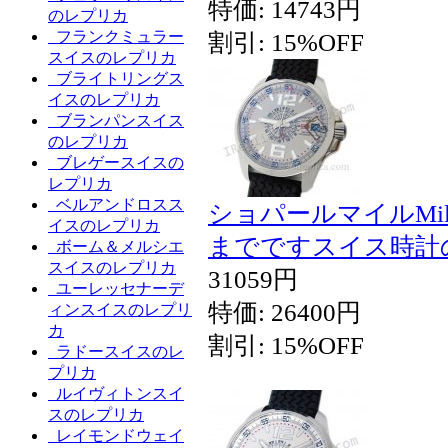
特価: 14743円
のレプリカ
フランクミュラー
割引: 15%OFF
スイスのレプリカ
ブライトリングス
イスのレプリカ
ブランパンスイス
のレプリカ
ブレゲースイスの
レプリカ
ベルアンドロスス
ショパールマイルMi
イスのレプリカ
までですスイス時計
ボーム＆メルシエ
スイスのレプリカ
31059円
ユーレッセナーデ
特価: 26400円
ィンスイスのレプリ
カ
割引: 15%OFF
ラドースイスのレ
プリカ
ルイヴィトンスイ
スのレプリカ
レイモンドウェイ