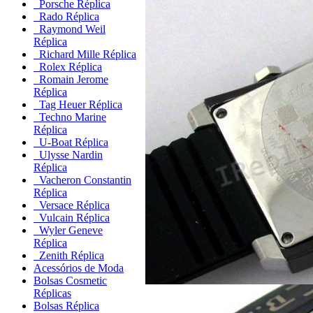
Porsche Réplica
Rado Réplica
Raymond Weil
Réplica
Richard Mille Réplica
Rolex Réplica
Romain Jerome
Réplica
Tag Heuer Réplica
Techno Marine
Réplica
U-Boat Réplica
Ulysse Nardin
Réplica
Vacheron Constantin
Réplica
Versace Réplica
Vulcain Réplica
Wyler Geneve
Réplica
Zenith Réplica
Acessórios de Moda
Bolsas Cosmetic
Réplicas
Bolsas Réplica