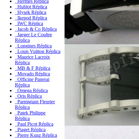
Hermes Réplica
Hublot Réplica
Hysek Réplica
Ikepod Réplica
IWC Réplica
Jacob & Co Réplica
Jaeger Le Coultre
Réplica
Longines Réplica
Louis Vuitton Réplica
Maurice Lacroix
Réplica
MB & F Réplica
Movado Réplica
Officine Panerai
Réplica
Ómega Réplica
Oris Réplica
Parmigiani Fleurier
Réplica
Patek Philippe
Réplica
Paul Picot Réplica
Piaget Réplica
Pierre Kunz Réplica