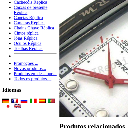
Cachecóis Réplica
Caixas de presente
Réplica
Canetas Réplica
Carteiras Réplica
Chains Chave Réplica
Cintos réplica
Jóias Réplica
Óculos Réplica
Toalhas Réplica
Promoções ...
Novos produtos...
Produtos em destaque...
Todos os produtos ...
Idiomas
Produtos relacionados