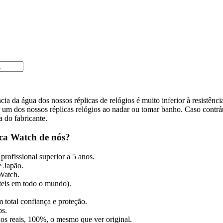
cia da água dos nossos réplicas de relógios é muito inferior à resistênc
m dos nossos réplicas relógios ao nadar ou tomar banho. Caso contrári
a do fabricante.
ca Watch de nós?
profissional superior a 5 anos.
 Japão.
 Watch.
úteis em todo o mundo).
 total confiança e proteção.
os.
gios reais, 100%, o mesmo que ver original.