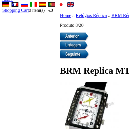
Shopping Cart
0
item(s) -
€0
Home
::
Relógios Réplica
::
BRM Rép
Produto 8/20
BRM Replica MT