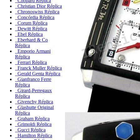
Chopard Réplica
Christian Dior Réplica
Chronoswiss Réplica
Concórdia Réplica
Corum Réplica
Dewitt Réplica
Ebel Réplica
Eberhard & Co
Réplica
Emporio Armani
Réplica
Ferrari Réplica
Franck Muller Réplica
Gerald Genta Réplica
Gianfranco Ferre
Réplica
Girard-Perregaux
Réplica
Givenchy Réplica
Glashutte Original
Réplica
Graham Réplica
Grimoldi Réplica
Gucci Réplica
Hamilton Réplica