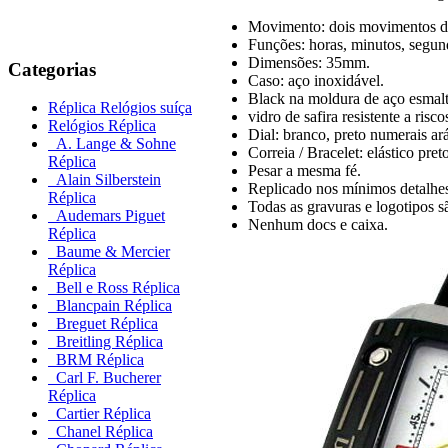
Movimento: dois movimentos de
Funções: horas, minutos, segund
Dimensões: 35mm.
Categorias
Caso: aço inoxidável.
Black na moldura de aço esmalt
Réplica Relógios suíça
vidro de safira resistente a ri
Relógios Réplica
Dial: branco, preto numerais ar
A. Lange & Sohne
Correia / Bracelet: elástico pret
Réplica
Pesar a mesma fé.
Alain Silberstein
Replicado nos mínimos detalhe
Réplica
Todas as gravuras e logotipos sã
Audemars Piguet
Nenhum docs e caixa.
Réplica
Baume & Mercier
Réplica
Bell e Ross Réplica
Blancpain Réplica
Breguet Réplica
Breitling Réplica
BRM Réplica
Carl F. Bucherer
Réplica
Cartier Réplica
Chanel Réplica