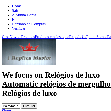
Home
Sair
A Minha Conta
Entrar
Carrinho de Compras
Verificar
Casa
Novos Produtos
Produtos em destaque
Expedição
Quem Somos
Fa
We focus on
Relógios de luxo
Automatic relógios de mergulho
Relógios de luxo
Share
|