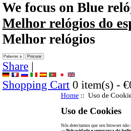
We focus on
Blue rel
Melhor relógios do es
Melhor relógios
Share
|
Shopping Cart
0
item(s) -
€
Home
:: Uso de Cooki
Uso de Cookies
Nós detectamos que seu browser não s
Privacidade e segurança do boli