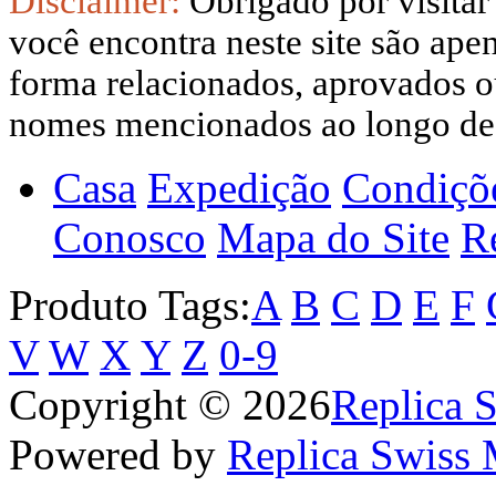
Disclaimer:
Obrigado por visitar
você encontra neste site são apen
forma relacionados, aprovados ou
nomes mencionados ao longo dest
Casa
Expedição
Condiçõ
Conosco
Mapa do Site
Re
Produto Tags:
A
B
C
D
E
F
V
W
X
Y
Z
0-9
Copyright © 2026
Replica 
Powered by
Replica Swiss