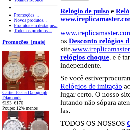
Relógio de pulso
e
Reló
Promoções ...
www.ireplicamaster.c
Novos produtos...
Produtos em destaque...
Todos os produtos ...
www.ireplicamaster.co
os
Desconto relógios 
Promoções [mais]
site.
www.ireplicamaste
relógios choque
, e é t
independente.
Se você estiverprocur
Relógios de imitação
ao
Cartier Pasha Datograph
lugar certo. O nosso sit
Diamonds
lutando não sópara aten
€193
€170
Poupe: 12% menos
las.
TODOS OS NOSSOS