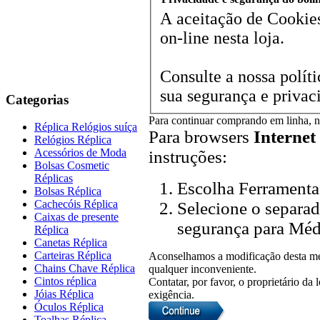
A aceitação de Cookies
on-line nesta loja.
Consulte a nossa políti
sua segurança e privac
Categorias
Para continuar comprando em linha, n
Réplica Relógios suíça
Para browsers
Internet
Relógios Réplica
Acessórios de Moda
instruções:
Bolsas Cosmetic
Réplicas
Escolha Ferramenta
Bolsas Réplica
Cachecóis Réplica
Selecione o separad
Caixas de presente
segurança para Méd
Réplica
Canetas Réplica
Carteiras Réplica
Aconselhamos a modificação desta me
Chains Chave Réplica
qualquer inconveniente.
Cintos réplica
Contatar, por favor, o proprietário da 
Jóias Réplica
exigência.
Óculos Réplica
Toalhas Réplica