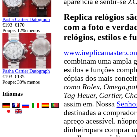
aparência e sentir-se 
Replica relógios s
Pasha Cartier Datograph
com a foto e verdad
€193
€170
Poupe: 12% menos
relógios, estilos e 
www.ireplicamaster.co
combinam uma ampla ga
estilos e funções compl
Pasha Cartier Datograph
€193
€135
cópias dos mais concei
Poupe: 30% menos
como Rolex, Omega,pate
Idiomas
Tag Heuer, Cartier, Ch
assim em. Nossa
Senhor
destinadas a compradore
apreço acessível. nãopr
dinheiropara comprar u