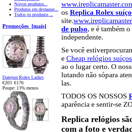
www.ireplicamaster.co
Novos produtos...
Produtos em destaque...
os
Replica Rolex suíço
Todos os produtos ...
site.
www.ireplicamaste
Promoções [mais]
de pulso
, e é também o 
independente.
Se você estiverprocur
e
Cheap relógios suíços
ao o lugar certo. O noss
lutando não sópara aten
Datejust Rolex Ladies
las.
€203
€176
Poupe: 13% menos
TODOS OS NOSSOS
aparência e sentir-se 
Replica relógios s
com a foto e verdad