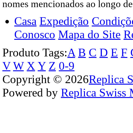
nomes mencionados ao longo dest
Casa
Expedição
Condiçõ
Conosco
Mapa do Site
Re
Produto Tags:
A
B
C
D
E
F
V
W
X
Y
Z
0-9
Copyright © 2026
Replica 
Powered by
Replica Swiss