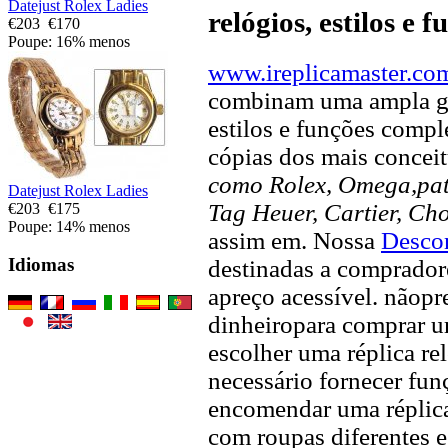
Datejust Rolex Ladies
relógios, estilos e 
€203
€170
Poupe: 16% menos
www.ireplicamaster.co
combinam uma ampla ga
estilos e funções compl
cópias dos mais concei
como Rolex, Omega,pate
Datejust Rolex Ladies
Tag Heuer, Cartier, Ch
€203
€175
Poupe: 14% menos
assim em. Nossa
Descon
Idiomas
destinadas a compradore
apreço acessível. nãopr
dinheiropara comprar u
escolher uma réplica rel
necessário fornecer fun
encomendar uma réplica
com roupas diferentes e