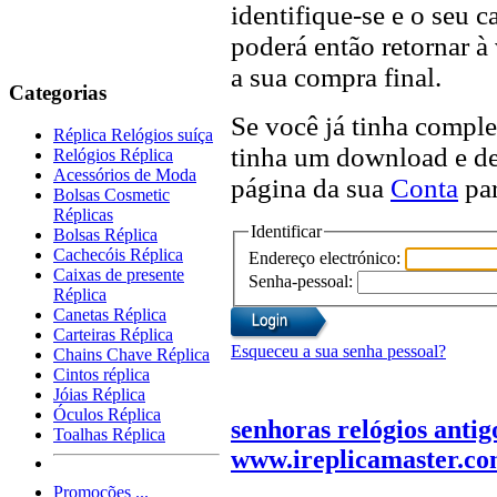
identifique-se e o seu 
poderá então retornar à
a sua compra final.
Categorias
Se você já tinha comple
Réplica Relógios suíça
tinha um download e dese
Relógios Réplica
Acessórios de Moda
página da sua
Conta
par
Bolsas Cosmetic
Réplicas
Identificar
Bolsas Réplica
Cachecóis Réplica
Endereço electrónico:
Caixas de presente
Senha-pessoal:
Réplica
Canetas Réplica
Carteiras Réplica
Esqueceu a sua senha pessoal?
Chains Chave Réplica
Cintos réplica
Jóias Réplica
Óculos Réplica
senhoras relógios antig
Toalhas Réplica
www.ireplicamaster.c
Promoções ...