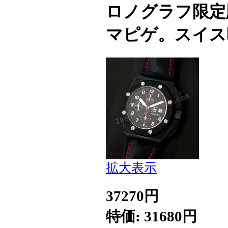
ロノグラフ限定
マピゲ。スイス
拡大表示
37270円
特価: 31680円