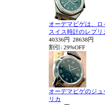
オーデマピゲは、ロイ
スイス時計のレプリ
40336円
28638円
割引: 29%OFF
オーデマピゲのジュ
リカ