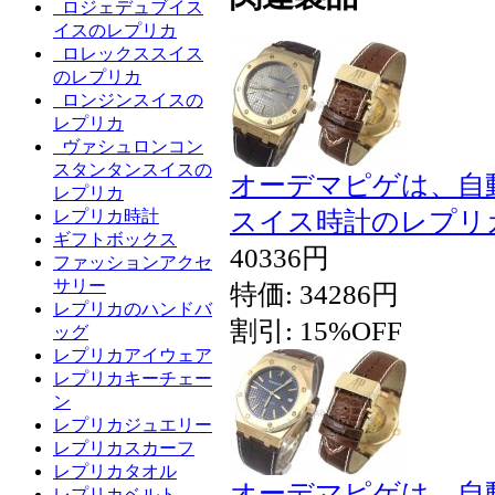
ロジェデュブイス
イスのレプリカ
ロレックススイス
のレプリカ
ロンジンスイスの
レプリカ
ヴァシュロンコン
スタンタンスイスの
オーデマピゲは、自
レプリカ
スイス時計のレプリ
レプリカ時計
ギフトボックス
40336円
ファッションアクセ
サリー
特価: 34286円
レプリカのハンドバ
割引: 15%OFF
ッグ
レプリカアイウェア
レプリカキーチェー
ン
レプリカジュエリー
レプリカスカーフ
レプリカタオル
オーデマピゲは、自
レプリカベルト