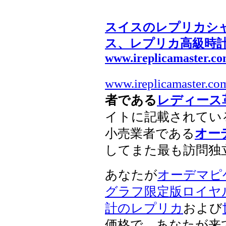
スイスのレプリカシ
ス、レプリカ高級時
www.ireplicamaster.c
www.ireplicamaster.co
者である
レディース
イトに記載されてい
小売業者である
オー
してまた最も訪問独
あなたが
オーデマピ
グラフ限定版ロイヤ
計のレプリカ
および
価格で、あなたが来