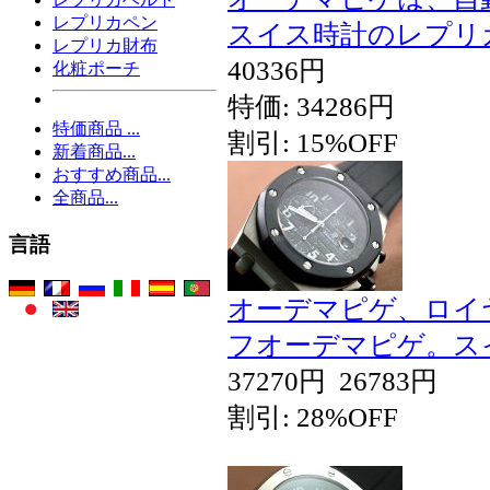
レプリカペン
スイス時計のレプリ
レプリカ財布
40336円
化粧ポーチ
特価: 34286円
特価商品 ...
割引: 15%OFF
新着商品...
おすすめ商品...
全商品...
言語
オーデマピゲ、ロイ
フオーデマピゲ。ス
37270円
26783円
割引: 28%OFF