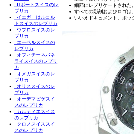
Uボートスイスのレ
細部にレプリケートされた
プリカ
すべての彫刻およびロゴは
イエガーはルコル
いいえドキュメント、ボッ
トスイスのレプリカ
ウブロスイスのレ
プリカ
エーベルスイスの
レプリカ
オフィチーネパネ
ライスイスのレプリ
カ
オメガスイスのレ
プリカ
オリススイスのレ
プリカ
オーデマピゲスイ
スのレプリカ
カルティエスイス
のレプリカ
クロノスイススイ
スのレプリカ