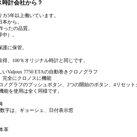
ス時計会社から？
リカ5年以上働いています。
日本から。
作ったの品質。
界中）。
保護に保管。
得、100％オリジナル時計と同じです。
aljoux 7750 ETAの自動巻きクロノグラフ
、完全にクロノスに機能
ors /停止クロノグラフのプッシュボタン、2つの開始のボタン、4リ
ォッチ機能を使用は全く同様です。
鋼
ア数字は、ギョーシェ、日付表示窓
本革