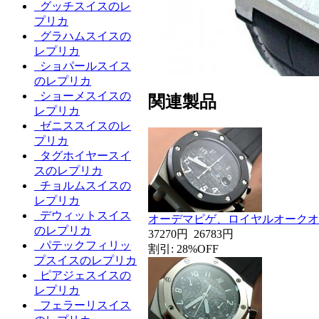
グッチスイスのレ
プリカ
グラハムスイスの
レプリカ
ショパールスイス
のレプリカ
ショーメスイスの
関連製品
レプリカ
ゼニススイスのレ
プリカ
タグホイヤースイ
スのレプリカ
チョルムスイスの
レプリカ
デウィットスイス
オーデマピゲ、ロイヤルオークオ
のレプリカ
37270円
26783円
パテックフィリッ
割引: 28%OFF
プスイスのレプリカ
ピアジェスイスの
レプリカ
フェラーリスイス