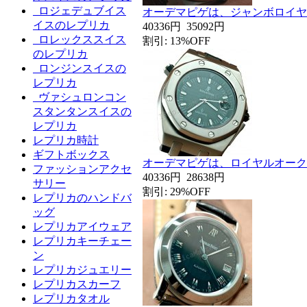
ロジェデュブイス
オーデマピゲは、ジャンボロイヤ
イスのレプリカ
40336円
35092円
ロレックススイス
割引: 13%OFF
のレプリカ
ロンジンスイスの
レプリカ
ヴァシュロンコン
スタンタンスイスの
レプリカ
レプリカ時計
ギフトボックス
オーデマピゲは、ロイヤルオーク
ファッションアクセ
40336円
28638円
サリー
割引: 29%OFF
レプリカのハンドバ
ッグ
レプリカアイウェア
レプリカキーチェー
ン
レプリカジュエリー
レプリカスカーフ
レプリカタオル