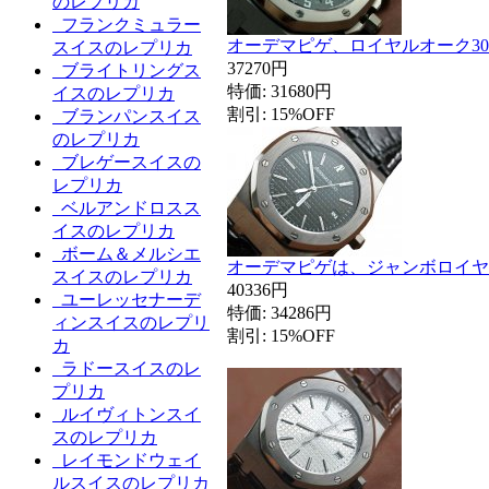
のレプリカ
フランクミュラー
オーデマピゲ、ロイヤルオーク3
スイスのレプリカ
37270円
ブライトリングス
特価: 31680円
イスのレプリカ
割引: 15%OFF
ブランパンスイス
のレプリカ
ブレゲースイスの
レプリカ
ベルアンドロスス
イスのレプリカ
ボーム＆メルシエ
オーデマピゲは、ジャンボロイヤ
スイスのレプリカ
40336円
ユーレッセナーデ
特価: 34286円
ィンスイスのレプリ
割引: 15%OFF
カ
ラドースイスのレ
プリカ
ルイヴィトンスイ
スのレプリカ
レイモンドウェイ
ルスイスのレプリカ