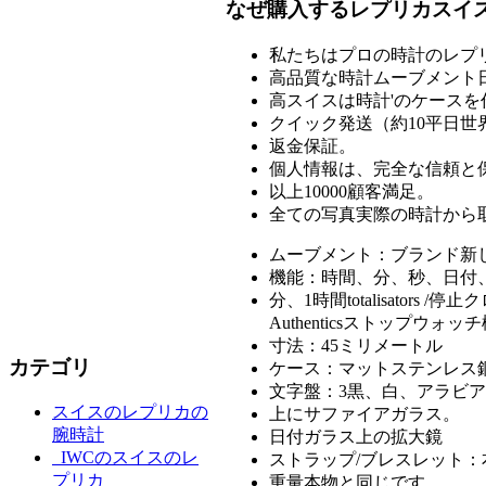
なぜ購入するレプリカスイ
私たちはプロの時計のレプ
高品質な時計ムーブメント
高スイスは時計'のケースを
クイック発送（約10平日世
返金保証。
個人情報は、完全な信頼と
以上10000顧客満足。
全ての写真実際の時計から取
ムーブメント：ブランド新しいV
機能：時間、分、秒、日付
分、1時間totalisat
Authenticsストップウ
寸法：45ミリメートル
カテゴリ
ケース：マットステンレス
文字盤：3黒、白、アラビ
スイスのレプリカの
上にサファイアガラス。
腕時計
日付ガラス上の拡大鏡
IWCのスイスのレ
ストラップ/ブレスレット：
プリカ
重量本物と同じです。