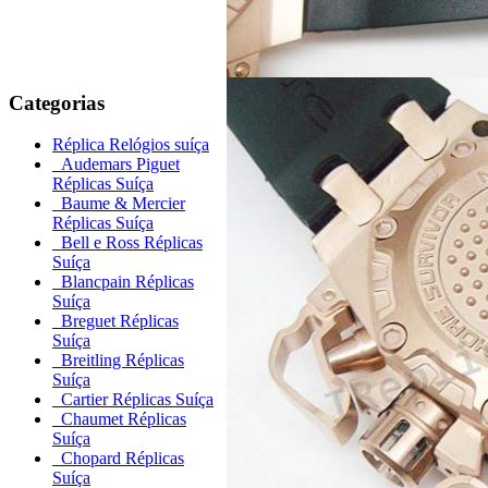
Categorias
Réplica Relógios suíça
Audemars Piguet
Réplicas Suíça
Baume & Mercier
Réplicas Suíça
Bell e Ross Réplicas
Suíça
Blancpain Réplicas
Suíça
Breguet Réplicas
Suíça
Breitling Réplicas
Suíça
Cartier Réplicas Suíça
Chaumet Réplicas
Suíça
Chopard Réplicas
Suíça