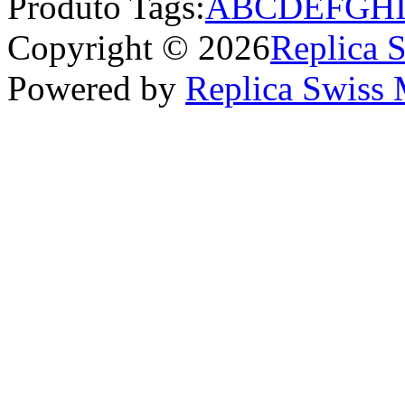
Produto Tags:
A
B
C
D
E
F
G
H
Copyright © 2026
Replica 
Powered by
Replica Swiss