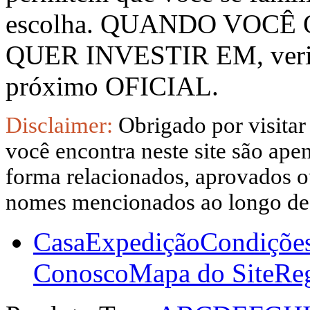
escolha. QUANDO VOCÊ
QUER INVESTIR EM, verifi
próximo OFICIAL.
Disclaimer:
Obrigado por visitar
você encontra neste site são apen
forma relacionados, aprovados ou
nomes mencionados ao longo dest
Casa
Expedição
Condiçõe
Conosco
Mapa do Site
Reg