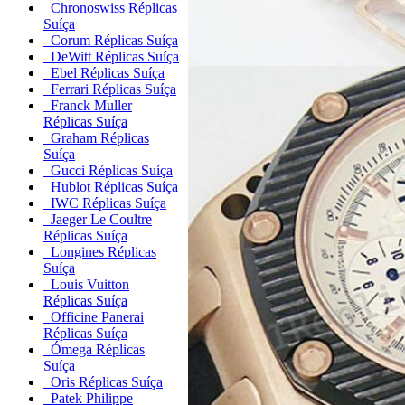
Chronoswiss Réplicas
Suíça
Corum Réplicas Suíça
DeWitt Réplicas Suíça
Ebel Réplicas Suíça
Ferrari Réplicas Suíça
Franck Muller
Réplicas Suíça
Graham Réplicas
Suíça
Gucci Réplicas Suíça
Hublot Réplicas Suíça
IWC Réplicas Suíça
Jaeger Le Coultre
Réplicas Suíça
Longines Réplicas
Suíça
Louis Vuitton
Réplicas Suíça
Officine Panerai
Réplicas Suíça
Ómega Réplicas
Suíça
Oris Réplicas Suíça
Patek Philippe