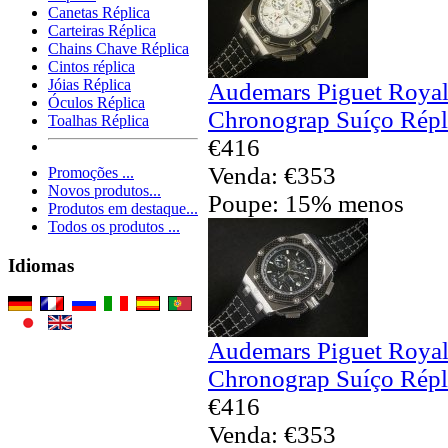
Canetas Réplica
Carteiras Réplica
Chains Chave Réplica
Cintos réplica
Jóias Réplica
Audemars Piguet Royal
Óculos Réplica
Chronograp Suíço Répl
Toalhas Réplica
€416
Venda: €353
Promoções ...
Novos produtos...
Poupe: 15% menos
Produtos em destaque...
Todos os produtos ...
Idiomas
Audemars Piguet Royal
Chronograp Suíço Répl
€416
Venda: €353