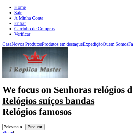
Home
Sair
A Minha Conta
Entrar
Carrinho de Compras
Verificar
Casa
Novos Produtos
Produtos em destaque
Expedição
Quem Somos
Fa
We focus on
Senhoras relógios d
Relógios suíços bandas
Relógios famosos
Share
|