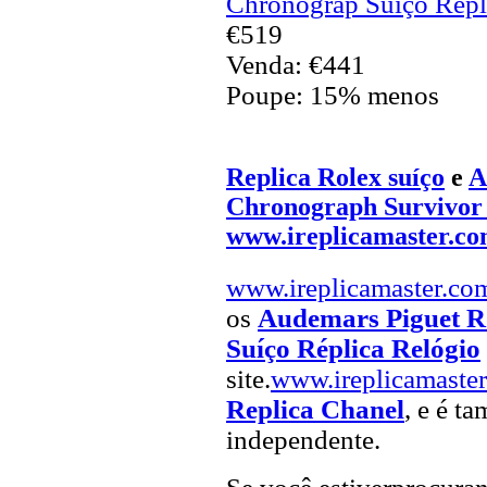
Chronograp Suíço Répl
€519
Venda: €441
Poupe: 15% menos
Replica Rolex suíço
e
A
Chronograph Survivor 
www.ireplicamaster.c
www.ireplicamaster.co
os
Audemars Piguet R
Suíço Réplica Relógio
site.
www.ireplicamaste
Replica Chanel
, e é t
independente.