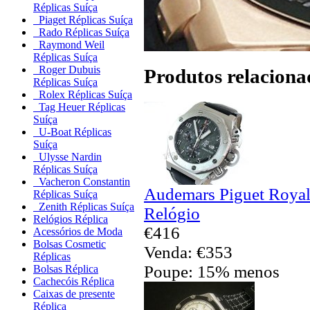
Réplicas Suíça
Piaget Réplicas Suíça
Rado Réplicas Suíça
Raymond Weil
Réplicas Suíça
Roger Dubuis
Produtos relaciona
Réplicas Suíça
Rolex Réplicas Suíça
Tag Heuer Réplicas
Suíça
U-Boat Réplicas
Suíça
Ulysse Nardin
Réplicas Suíça
Vacheron Constantin
Audemars Piguet Royal
Réplicas Suíça
Zenith Réplicas Suíça
Relógio
Relógios Réplica
€416
Acessórios de Moda
Bolsas Cosmetic
Venda: €353
Réplicas
Poupe: 15% menos
Bolsas Réplica
Cachecóis Réplica
Caixas de presente
Réplica