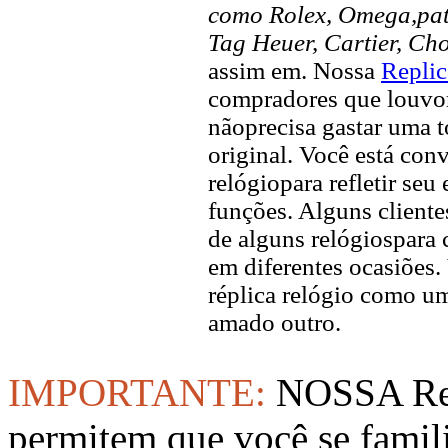
como Rolex, Omega,pate
Tag Heuer, Cartier, Ch
assim em. Nossa
Replic
compradores que louvor 
nãoprecisa gastar uma 
original. Você está con
relógiopara refletir seu
funções. Alguns client
de alguns relógiospara 
em diferentes ocasiõe
réplica relógio como u
amado outro.
IMPORTANTE:
NOSSA Rep
permitem que você se famil