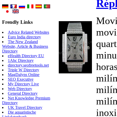
Répl
Movi
Frendly Links
movi
Advice Related Websites
Euro India directory
quart
The New Zealand
Website, Article & Business
Directory
minu
eHealth Directory EU
1Abc Directory
hora
directory.seofreetools.net
Triple W Directory
MagDalyns Online
milí
SEO Executive
My Directory Live
milí
Web Directory
General Directory
milí
Net Knowledge Premium
Directory
UK Travel Directory
inoxi
Die aquaristische
Linkdatenbank