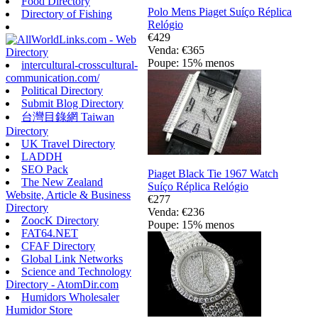
Food Directory
Polo Mens Piaget Suíço Réplica
Directory of Fishing
Relógio
€429
Venda: €365
Poupe: 15% menos
intercultural-crosscultural-
communication.com/
Political Directory
Submit Blog Directory
台灣目錄網 Taiwan
Directory
UK Travel Directory
LADDH
SEO Pack
Piaget Black Tie 1967 Watch
The New Zealand
Suíço Réplica Relógio
Website, Article & Business
€277
Directory
Venda: €236
ZoocK Directory
Poupe: 15% menos
FAT64.NET
CFAF Directory
Global Link Networks
Science and Technology
Directory - AtomDir.com
Humidors Wholesaler
Humidor Store