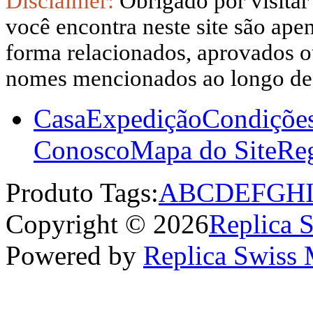
Disclaimer:
Obrigado por visitar
você encontra neste site são apen
forma relacionados, aprovados ou
nomes mencionados ao longo dest
Casa
Expedição
Condiçõe
Conosco
Mapa do Site
Reg
Produto Tags:
A
B
C
D
E
F
G
H
Copyright © 2026
Replica 
Powered by
Replica Swiss