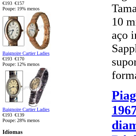
€193
€157
Tama
Poupe: 19% menos
10 m
aço 
Sapph
Baignoire Cartier Ladies
supor
€193
€170
Poupe: 12% menos
forma
Piag
1967
Baignoire Cartier Ladies
€193
€139
diam
Poupe: 28% menos
Idiomas