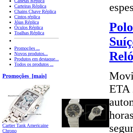
Canetas Réplica
espes
Carteiras Réplica
Chains Chave Réplica
Cintos réplica
Jóias Réplica
Polo
Óculos Réplica
Toalhas Réplica
Suíç
Promoções ...
Reló
Novos produtos...
Produtos em destaque...
Todos os produtos ...
Movi
Promoções [mais]
ETA 
auto
horas
segun
Cartier Tank Americaine
Chrono