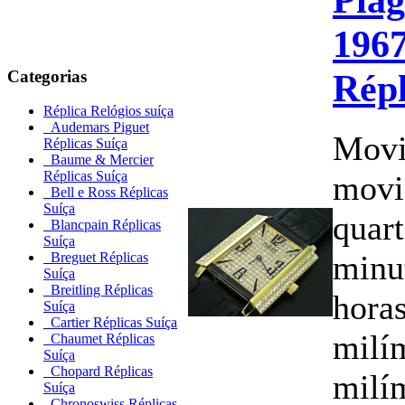
1967
Categorias
Répl
Réplica Relógios suíça
Audemars Piguet
Movi
Réplicas Suíça
Baume & Mercier
Réplicas Suíça
movi
Bell e Ross Réplicas
Suíça
quart
Blancpain Réplicas
Suíça
minu
Breguet Réplicas
Suíça
Breitling Réplicas
hora
Suíça
Cartier Réplicas Suíça
milí
Chaumet Réplicas
Suíça
Chopard Réplicas
milí
Suíça
Chronoswiss Réplicas