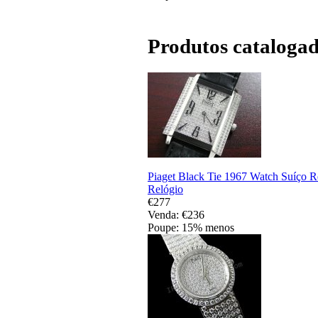
Produtos catalogad
Piaget Black Tie 1967 Watch Suíço R
Relógio
€277
Venda: €236
Poupe: 15% menos