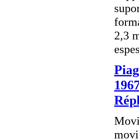
supor
form
2,3 
espes
Piag
1967
Répl
Movi
movi