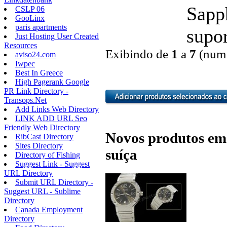
Sapph
CSLP 06
GooLinx
paris apartments
supor
Just Hosting User Created
Resources
Exibindo de
1
a
7
(num 
aviso24.com
Iwpec
Best In Greece
High Pagerank Google
PR Link Directory -
Transops.Net
Add Links Web Directory
LINK ADD URL Seo
Friendly Web Directory
Novos produtos em 
RibCast Directory
Sites Directory
suíça
Directory of Fishing
Suggest Link - Suggest
URL Directory
Submit URL Directory -
Suggest URL - Sublime
Directory
Canada Employment
Directory