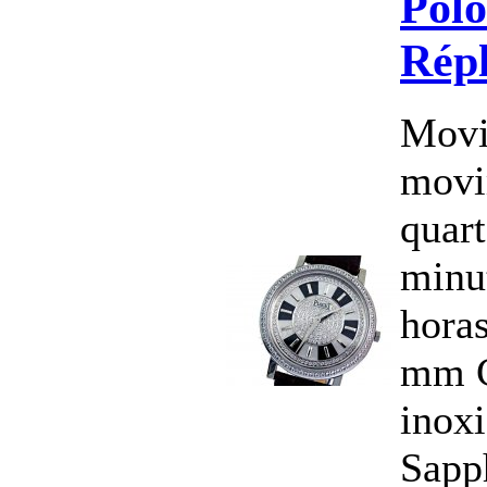
Polo
Répl
Movi
movi
quart
minu
hora
mm C
inoxi
Sapph