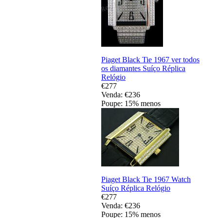
Piaget Black Tie 1967 ver todos
os diamantes Suíço Réplica
Relógio
€277
Venda: €236
Poupe: 15% menos
Piaget Black Tie 1967 Watch
Suíço Réplica Relógio
€277
Venda: €236
Poupe: 15% menos