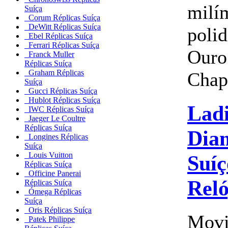
milí
Suíça
Corum Réplicas Suíça
DeWitt Réplicas Suíça
polid
Ebel Réplicas Suíça
Ferrari Réplicas Suíça
Ouro
Franck Muller
Réplicas Suíça
Graham Réplicas
Chapa
Suíça
Gucci Réplicas Suíça
Hublot Réplicas Suíça
Ladi
IWC Réplicas Suíça
Jaeger Le Coultre
Réplicas Suíça
Dia
Longines Réplicas
Suíça
Louis Vuitton
Suíç
Réplicas Suíça
Officine Panerai
Reló
Réplicas Suíça
Ómega Réplicas
Suíça
Oris Réplicas Suíça
Movi
Patek Philippe