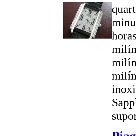
quart
minu
hora
milí
milí
milí
inoxi
Sapph
supor
Piag