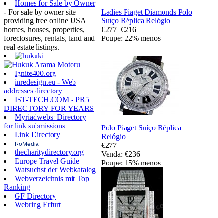
Homes for Sale by Owner
Ladies Piaget Diamonds Polo
- For sale by owner site
Suíço Réplica Relógio
providing free online USA
€277
€216
homes, houses, properties,
Poupe: 22% menos
foreclosures, rentals, land and
real estate listings.
Ignite400.org
inredesign.eu - Web
addresses directory
IST-TECH.COM - PR5
DIRECTORY FOR YEARS
Myriadwebs: Directory
for link submissions
Polo Piaget Suíço Réplica
Link Directory
Relógio
RoMedia
€277
thecharitydirectory.org
Venda: €236
Europe Travel Guide
Poupe: 15% menos
Watsuchst der Webkatalog
Webverzeichnis mit Top
Ranking
GF Directory
Webring Erfurt