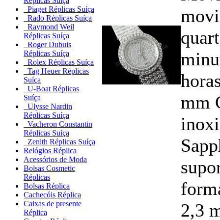
Réplicas Suíça
Piaget Réplicas Suíça
movi
Rado Réplicas Suíça
Raymond Weil
quart
Réplicas Suíça
Roger Dubuis
minu
Réplicas Suíça
Rolex Réplicas Suíça
Tag Heuer Réplicas
hora
Suíça
U-Boat Réplicas
mm C
Suíça
Ulysse Nardin
Réplicas Suíça
inoxi
Vacheron Constantin
Réplicas Suíça
Sapph
Zenith Réplicas Suíça
Relógios Réplica
Acessórios de Moda
supor
Bolsas Cosmetic
Réplicas
form
Bolsas Réplica
Cachecóis Réplica
Caixas de presente
2,3 
Réplica