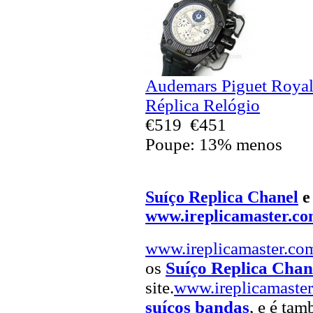
Audemars Piguet Royal
Réplica Relógio
€519
€451
Poupe: 13% menos
Suíço Replica Chanel
www.ireplicamaster.c
www.ireplicamaster.co
os
Suíço Replica Chan
site.
www.ireplicamaste
suíços bandas
, e é tam