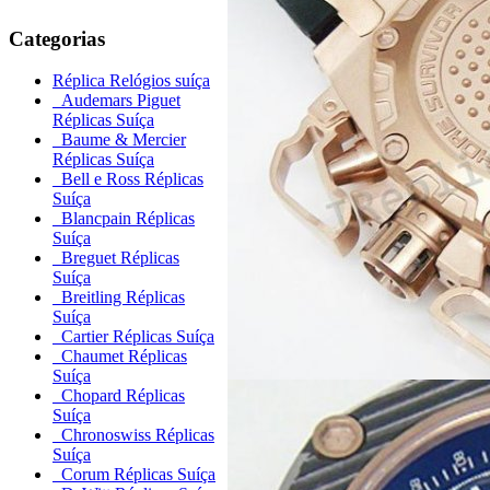
Categorias
Réplica Relógios suíça
Audemars Piguet
Réplicas Suíça
Baume & Mercier
Réplicas Suíça
Bell e Ross Réplicas
Suíça
Blancpain Réplicas
Suíça
Breguet Réplicas
Suíça
Breitling Réplicas
Suíça
Cartier Réplicas Suíça
Chaumet Réplicas
Suíça
Chopard Réplicas
Suíça
Chronoswiss Réplicas
Suíça
Corum Réplicas Suíça