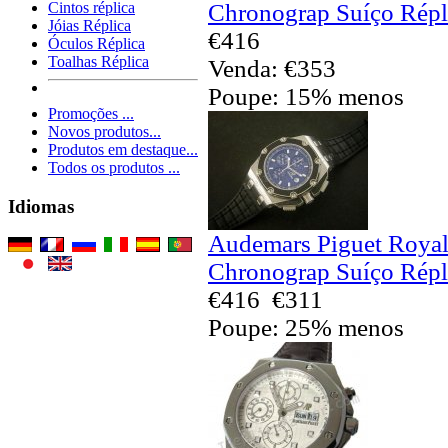
Chronograp Suíço Répl
Cintos réplica
Jóias Réplica
€416
Óculos Réplica
Toalhas Réplica
Venda: €353
Poupe: 15% menos
Promoções ...
Novos produtos...
Produtos em destaque...
Todos os produtos ...
Idiomas
Audemars Piguet Royal
Chronograp Suíço Répl
€416
€311
Poupe: 25% menos