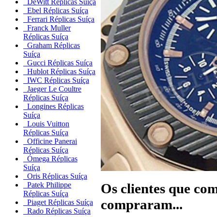
DeWitt Réplicas Suíça
Ebel Réplicas Suíça
Ferrari Réplicas Suíça
Franck Muller
Réplicas Suíça
Graham Réplicas
Suíça
Gucci Réplicas Suíça
Hublot Réplicas Suíça
IWC Réplicas Suíça
Jaeger Le Coultre
Réplicas Suíça
Longines Réplicas
Suíça
Louis Vuitton
Réplicas Suíça
Officine Panerai
Réplicas Suíça
Ómega Réplicas
Suíça
Oris Réplicas Suíça
Os clientes que c
Patek Philippe
Réplicas Suíça
compraram...
Piaget Réplicas Suíça
Rado Réplicas Suíça