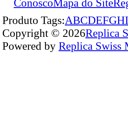
Conosco
Mapa do Site
Reg
Produto Tags:
A
B
C
D
E
F
G
H
Copyright © 2026
Replica 
Powered by
Replica Swiss