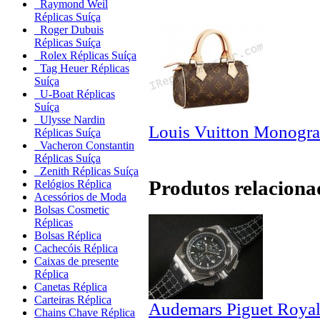
Raymond Weil
Réplicas Suíça
Roger Dubuis
Réplicas Suíça
Rolex Réplicas Suíça
Tag Heuer Réplicas
Suíça
U-Boat Réplicas
Suíça
Ulysse Nardin
Louis Vuitton Monogr
Réplicas Suíça
Vacheron Constantin
Réplicas Suíça
Zenith Réplicas Suíça
Produtos relaciona
Relógios Réplica
Acessórios de Moda
Bolsas Cosmetic
Réplicas
Bolsas Réplica
Cachecóis Réplica
Caixas de presente
Réplica
Canetas Réplica
Carteiras Réplica
Audemars Piguet Royal
Chains Chave Réplica