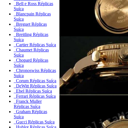
Bell e Ross Réplicas
Suíça
Blancpain Réplicas
Suíça
Breguet Réplicas
Suíça
Breitling Réplicas
Suíça
Cartier Réplicas Suíça
Chaumet Réplicas
Suíça
Chopard Réplicas
Suíça
Chronoswiss Réplicas
Suíça
Corum Réplicas Suíça
DeWitt Réplicas Suíça
Ebel Réplicas Suíça
Ferrari Réplicas Suíça
Franck Muller
Réplicas Suíça
Graham Réplicas
Suíça
Gucci Réplicas Suíça
Hublot Réplicas Suíça