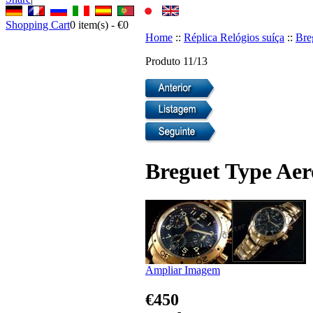
Shopping Cart
0
item(s) -
€0
Home
::
Réplica Relógios suíça
::
Bre
Produto 11/13
Breguet Type Aer
Ampliar Imagem
€450