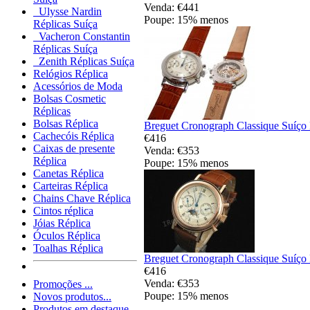
Venda: €441
Ulysse Nardin
Poupe: 15% menos
Réplicas Suíça
Vacheron Constantin
Réplicas Suíça
Zenith Réplicas Suíça
Relógios Réplica
Acessórios de Moda
Bolsas Cosmetic
Réplicas
Bolsas Réplica
Breguet Cronograph Classique Suíço 
Cachecóis Réplica
€416
Caixas de presente
Venda: €353
Réplica
Poupe: 15% menos
Canetas Réplica
Carteiras Réplica
Chains Chave Réplica
Cintos réplica
Jóias Réplica
Óculos Réplica
Toalhas Réplica
Breguet Cronograph Classique Suíço 
€416
Venda: €353
Promoções ...
Poupe: 15% menos
Novos produtos...
Produtos em destaque...