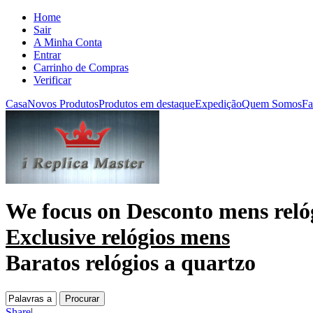
Home
Sair
A Minha Conta
Entrar
Carrinho de Compras
Verificar
Casa
Novos Produtos
Produtos em destaque
Expedição
Quem Somos
Fa
We focus on
Desconto mens reló
Exclusive relógios mens
Baratos relógios a quartzo
Share
|