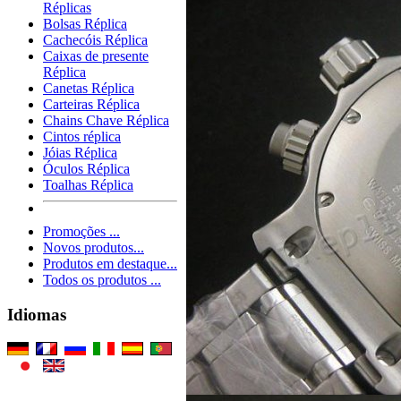
Réplicas
Bolsas Réplica
Cachecóis Réplica
Caixas de presente
Réplica
Canetas Réplica
Carteiras Réplica
Chains Chave Réplica
Cintos réplica
Jóias Réplica
Óculos Réplica
Toalhas Réplica
Promoções ...
Novos produtos...
Produtos em destaque...
Todos os produtos ...
Idiomas