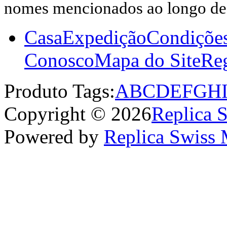
nomes mencionados ao longo dest
Casa
Expedição
Condiçõe
Conosco
Mapa do Site
Reg
Produto Tags:
A
B
C
D
E
F
G
H
Copyright © 2026
Replica 
Powered by
Replica Swiss