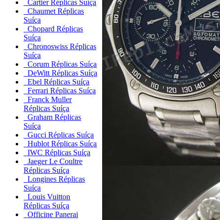
Cartier Réplicas Suíça
Chaumet Réplicas
Suíça
Chopard Réplicas
Suíça
Chronoswiss Réplicas
Suíça
Corum Réplicas Suíça
DeWitt Réplicas Suíça
Ebel Réplicas Suíça
Ferrari Réplicas Suíça
Franck Muller
Réplicas Suíça
Graham Réplicas
Suíça
Gucci Réplicas Suíça
Hublot Réplicas Suíça
IWC Réplicas Suíça
Jaeger Le Coultre
Réplicas Suíça
Longines Réplicas
Suíça
Louis Vuitton
Réplicas Suíça
Officine Panerai