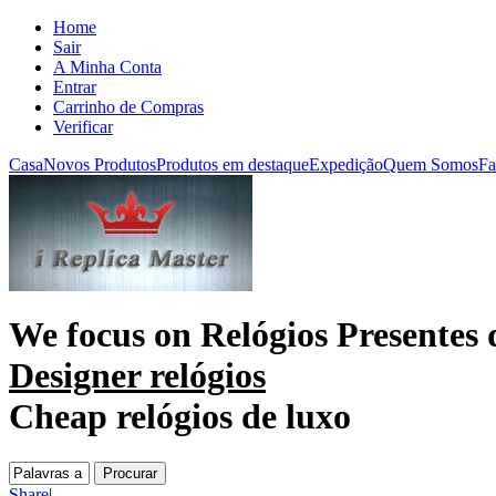
Home
Sair
A Minha Conta
Entrar
Carrinho de Compras
Verificar
Casa
Novos Produtos
Produtos em destaque
Expedição
Quem Somos
Fa
We focus on
Relógios Presentes 
Designer relógios
Cheap relógios de luxo
Share
|