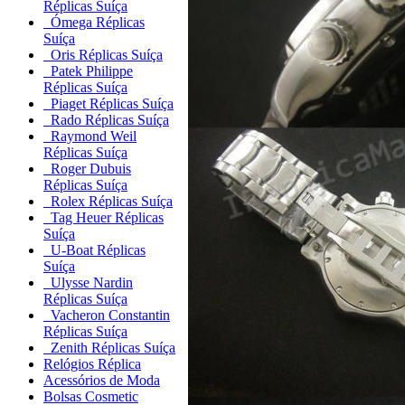
Réplicas Suíça
Ómega Réplicas
Suíça
Oris Réplicas Suíça
Patek Philippe
Réplicas Suíça
Piaget Réplicas Suíça
Rado Réplicas Suíça
Raymond Weil
Réplicas Suíça
Roger Dubuis
Réplicas Suíça
Rolex Réplicas Suíça
Tag Heuer Réplicas
Suíça
U-Boat Réplicas
Suíça
Ulysse Nardin
Réplicas Suíça
Vacheron Constantin
Réplicas Suíça
Zenith Réplicas Suíça
Relógios Réplica
Acessórios de Moda
Bolsas Cosmetic