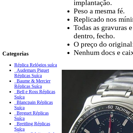
implantação.
Peso a mesma fé.
Replicado nos míni
Todas as gravuras e
dentro, fecho.
O preço do original
Nenhum docs e caix
Categorias
Réplica Relógios suíça
Audemars Piguet
Réplicas Suíça
Baume & Mercier
Réplicas Suíça
Bell e Ross Réplicas
Suíça
Blancpain Réplicas
Suíça
Breguet Réplicas
Suíça
Breitling Réplicas
Suíça