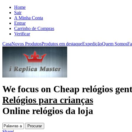
Home
Sair
A Minha Conta
Entrar
Carrinho de Compras
Verificar
Casa
Novos Produtos
Produtos em destaque
Expedição
Quem Somos
Fa
We focus on
Cheap relógios gent
Relógios para crianças
Online relógios da loja
Share
|