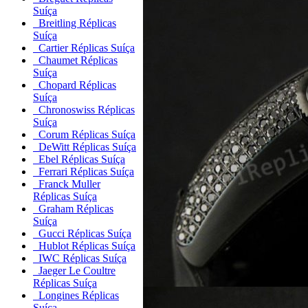
Suíça
Breitling Réplicas
Suíça
Cartier Réplicas Suíça
Chaumet Réplicas
Suíça
Chopard Réplicas
Suíça
Chronoswiss Réplicas
Suíça
Corum Réplicas Suíça
DeWitt Réplicas Suíça
Ebel Réplicas Suíça
Ferrari Réplicas Suíça
Franck Muller
Réplicas Suíça
Graham Réplicas
Suíça
Gucci Réplicas Suíça
Hublot Réplicas Suíça
IWC Réplicas Suíça
Jaeger Le Coultre
Réplicas Suíça
Longines Réplicas
Suíça