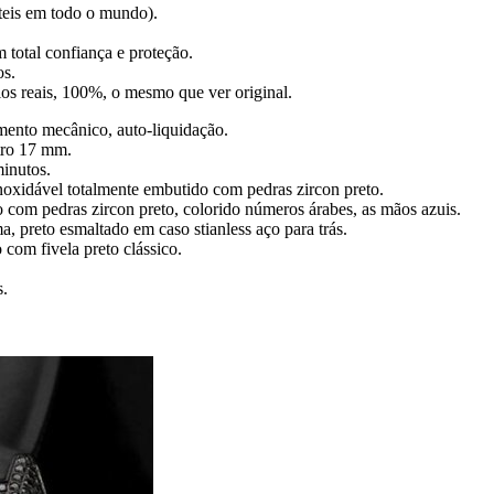
úteis em todo o mundo).
 total confiança e proteção.
os.
gios reais, 100%, o mesmo que ver original.
ento mecânico, auto-liquidação.
tro 17 mm.
minutos.
noxidável totalmente embutido com pedras zircon preto.
o com pedras zircon preto, colorido números árabes, as mãos azuis.
a, preto esmaltado em caso stianless aço para trás.
o com fivela preto clássico.
s.