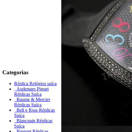
Categorias
Réplica Relógios suíça
Audemars Piguet
Réplicas Suíça
Baume & Mercier
Réplicas Suíça
Bell e Ross Réplicas
Suíça
Blancpain Réplicas
Suíça
Breguet Réplicas