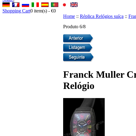
Shopping Cart
0
item(s) -
€0
Home
::
Réplica Relógios suíça
::
Fra
Produto 6/8
Franck Muller Cr
Relógio