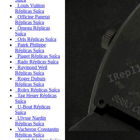
Louis Vuitton
Réplicas Suíça
Officine Panerai
Réplicas Suíça
Ómega Réplicas
Suíça
Oris Réplicas Suíça
Patek Philippe
Réplicas Suíça
Piaget Réplicas Suíça
Rado Réplicas Suíça
Raymond Weil
Réplicas Suíça
Roger Dubuis
Réplicas Suíça
Rolex Réplicas Suíça
Tag Heuer Réplicas
Suíça
U-Boat Réplicas
Suíça
Ulysse Nardin
Réplicas Suíça
Vacheron Constantin
Réplicas Suíça