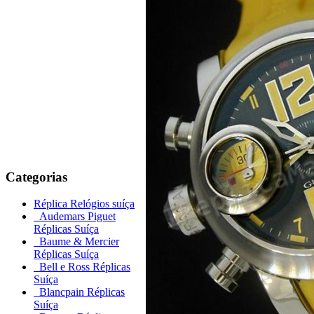
Categorias
Réplica Relógios suíça
Audemars Piguet
Réplicas Suíça
Baume & Mercier
Réplicas Suíça
Bell e Ross Réplicas
Suíça
Blancpain Réplicas
Suíça