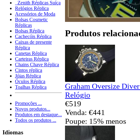
Zenith Réplicas Suíça
Relógios Réplica
Acessórios de Moda
Bolsas Cosmetic
Réplicas
Produtos relaciona
Bolsas Réplica
Cachecóis Réplica
Caixas de presente
Réplica
Canetas Réplica
Carteiras Réplica
Chains Chave Réplica
Cintos réplica
Jóias Réplica
Óculos Réplica
Graham Oversize Diver
Toalhas Réplica
Relógio
€519
Promoções ...
Novos produtos...
Venda: €441
Produtos em destaque...
Poupe: 15% menos
Todos os produtos ...
Idiomas