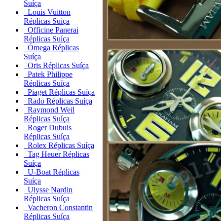
Suíça
Louis Vuitton
Réplicas Suíça
Officine Panerai
Réplicas Suíça
Ómega Réplicas
Suíça
Oris Réplicas Suíça
Patek Philippe
Réplicas Suíça
Piaget Réplicas Suíça
Rado Réplicas Suíça
Raymond Weil
Réplicas Suíça
Roger Dubuis
Réplicas Suíça
Rolex Réplicas Suíça
Tag Heuer Réplicas
Suíça
U-Boat Réplicas
Suíça
Ulysse Nardin
Réplicas Suíça
Vacheron Constantin
Réplicas Suíça