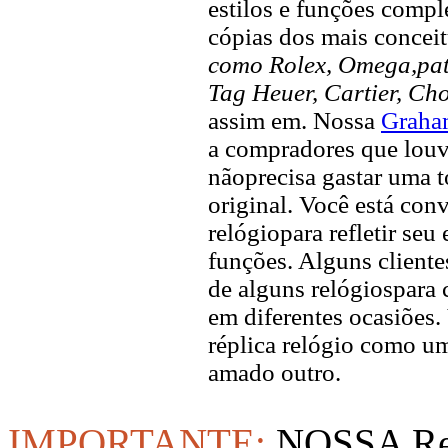
estilos e funções compl
cópias dos mais concei
como Rolex, Omega,pate
Tag Heuer, Cartier, Ch
assim em. Nossa
Graha
a compradores que louvo
nãoprecisa gastar uma 
original. Você está con
relógiopara refletir seu
funções. Alguns client
de alguns relógiospara 
em diferentes ocasiõe
réplica relógio como u
amado outro.
IMPORTANTE:
NOSSA Rep