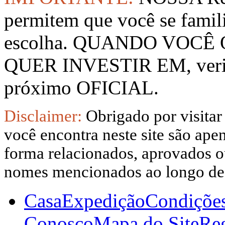
permitem que você se famil
escolha. QUANDO VOCÊ
QUER INVESTIR EM, verifi
próximo OFICIAL.
Disclaimer:
Obrigado por visitar
você encontra neste site são apen
forma relacionados, aprovados ou
nomes mencionados ao longo dest
Casa
Expedição
Condiçõe
Conosco
Mapa do Site
Reg