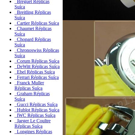
Breguet Réplicas
Suíça
Breitling Réplicas
Suíça
Cartier Réplicas Suíça
Chaumet Réplicas
Suíça
Chopard Réplicas
Suíça
Chronoswiss Réplicas
Suíça
Corum Réplicas Suíça
DeWitt Réplicas Suíça
Ebel Réplicas Suíça
Ferrari Réplicas Suíça
Franck Muller
Réplicas Suíça
Graham Réplicas
Suíça
Gucci Réplicas Suíça
Hublot Réplicas Suíça
IWC Réplicas Suíça
Jaeger Le Coultre
Réplicas Suíça
Longines Réplicas