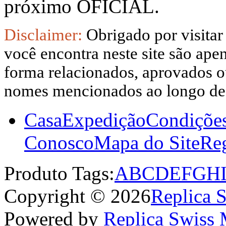
próximo OFICIAL.
Disclaimer:
Obrigado por visitar
você encontra neste site são apen
forma relacionados, aprovados ou
nomes mencionados ao longo dest
Casa
Expedição
Condiçõe
Conosco
Mapa do Site
Reg
Produto Tags:
A
B
C
D
E
F
G
H
Copyright © 2026
Replica 
Powered by
Replica Swiss