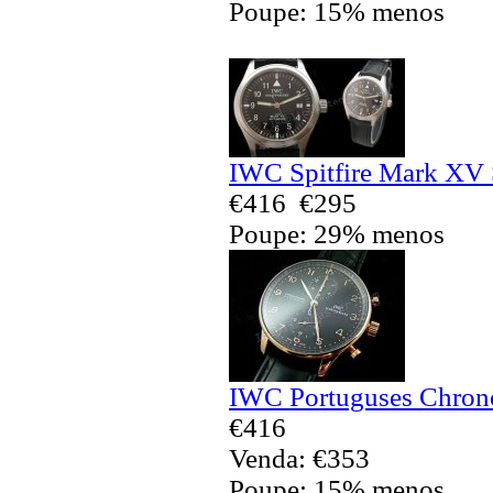
Poupe: 15% menos
IWC Spitfire Mark XV 
€416
€295
Poupe: 29% menos
IWC Portuguses Chrono
€416
Venda: €353
Poupe: 15% menos