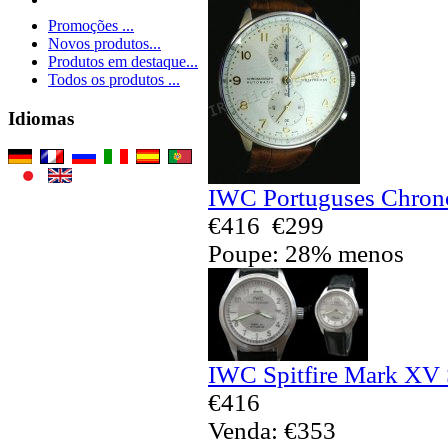
Promoções ...
Novos produtos...
Produtos em destaque...
Todos os produtos ...
Idiomas
IWC Portuguses Chrono
€416
€299
Poupe: 28% menos
IWC Spitfire Mark XV 
€416
Venda: €353