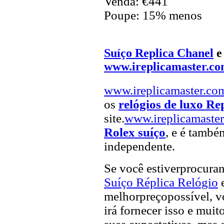
Venda: €441
Poupe: 15% menos
Suíço Replica Chanel
www.ireplicamaster.c
www.ireplicamaster.co
os
relógios de luxo Re
site.
www.ireplicamaste
Rolex suíço
, e é també
independente.
Se você estiverprocur
Suíço Réplica Relógio
melhorpreçopossível, vo
irá fornecer isso e muit