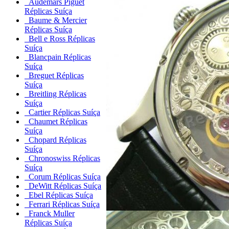
Audemars Piguet
Réplicas Suíça
Baume & Mercier
Réplicas Suíça
Bell e Ross Réplicas
Suíça
Blancpain Réplicas
Suíça
Breguet Réplicas
Suíça
Breitling Réplicas
Suíça
Cartier Réplicas Suíça
Chaumet Réplicas
Suíça
Chopard Réplicas
Suíça
Chronoswiss Réplicas
Suíça
Corum Réplicas Suíça
DeWitt Réplicas Suíça
Ebel Réplicas Suíça
Ferrari Réplicas Suíça
Franck Muller
Réplicas Suíça