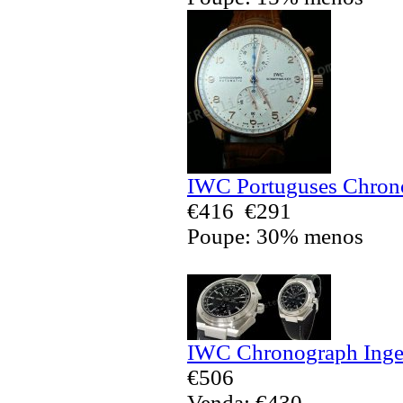
IWC Portuguses Chrono
€416
€291
Poupe: 30% menos
IWC Chronograph Ingen
€506
Venda: €430