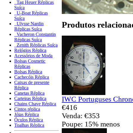
Tag Heuer Réplicas
Suíça
U-Boat Réplicas
Suíça
Produtos relaciona
Ulysse Nardin
Réplicas Suíça
Vacheron Constantin
Réplicas Suíça
Zenith Réplicas Suíça
Relógios Réplica
Acessórios de Moda
Bolsas Cosmetic
Réplicas
Bolsas Réplica
Cachecóis Réplica
Caixas de presente
Réplica
Canetas Réplica
IWC Portuguses Chrono
Carteiras Réplica
Chains Chave Réplica
€416
Cintos réplica
Venda: €353
Jóias Réplica
Óculos Réplica
Poupe: 15% menos
Toalhas Réplica