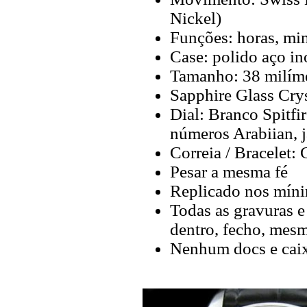
Nickel)
Funções: horas, min
Case: polido aço i
Tamanho: 38 milíme
Sapphire Glass Crys
Dial: Branco Spitfi
números Arabiian, j
Correia / Bracelet:
Pesar a mesma fé
Replicado nos míni
Todas as gravuras e
dentro, fecho, mes
Nenhum docs e cai