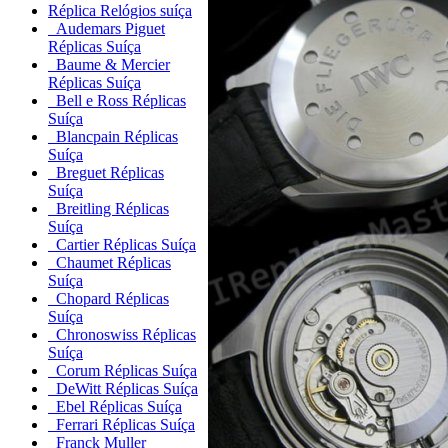
Réplica Relógios suíça
Audemars Piguet
Réplicas Suíça
Baume & Mercier
Réplicas Suíça
Bell e Ross Réplicas
Suíça
Blancpain Réplicas
Suíça
Breguet Réplicas
Suíça
Breitling Réplicas
Suíça
Cartier Réplicas Suíça
Chaumet Réplicas
Suíça
Chopard Réplicas
Suíça
Chronoswiss Réplicas
Suíça
Corum Réplicas Suíça
DeWitt Réplicas Suíça
Ebel Réplicas Suíça
Ferrari Réplicas Suíça
Franck Muller