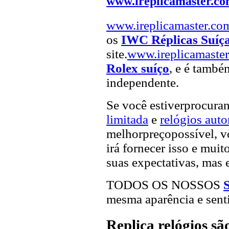
www.ireplicamaster.c
www.ireplicamaster.co
os
IWC Réplicas Suíç
site.
www.ireplicamaste
Rolex suíço
, e é també
independente.
Se você estiverprocur
limitada
e
relógios aut
melhorpreçopossível, vo
irá fornecer isso e muit
suas expectativas, mas 
TODOS OS NOSSOS
mesma aparência e sent
Replica relógios s