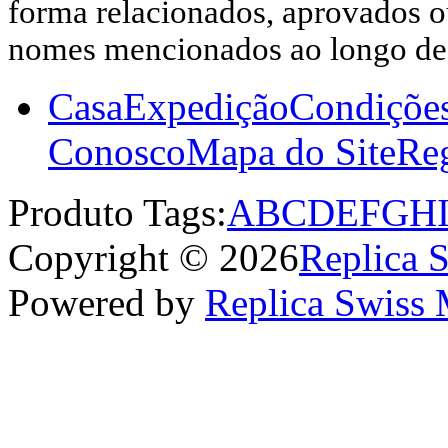
forma relacionados, aprovados ou
nomes mencionados ao longo dest
Casa
Expedição
Condiçõe
Conosco
Mapa do Site
Reg
Produto Tags:
A
B
C
D
E
F
G
H
Copyright © 2026
Replica 
Powered by
Replica Swiss