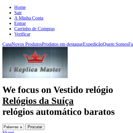
Home
Sair
A Minha Conta
Entrar
Carrinho de Compras
Verificar
Casa
Novos Produtos
Produtos em destaque
Expedição
Quem Somos
Fa
We focus on
Vestido relógio
Relógios da Suíça
relógios automático baratos
Share
|