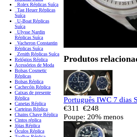
Rolex Réplicas Suíça
Tag Heuer Réplicas
Suíça
U-Boat Réplicas
Suíça
Ulysse Nardin
Réplicas Suíça
Vacheron Constantin
Réplicas Suíça
Zenith Réplicas Suíça
Produtos relaciona
Relógios Réplica
Acessórios de Moda
Bolsas Cosmetic
Réplicas
Bolsas Réplica
Cachecóis Réplica
Caixas de presente
Português IWC 7 dias S
Réplica
Canetas Réplica
€311
€248
Carteiras Réplica
Chains Chave Réplica
Poupe: 20% menos
Cintos réplica
Jóias Réplica
Óculos Réplica
Toalhas Réplica