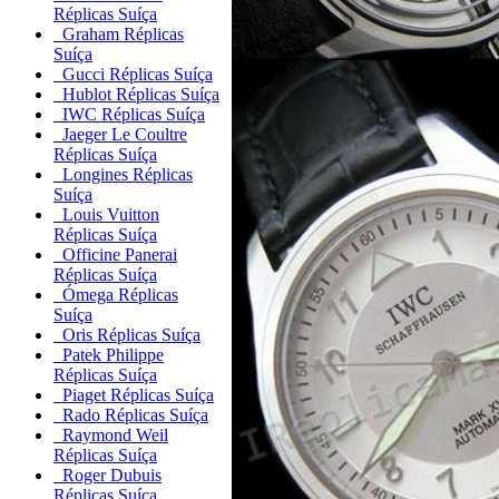
Réplicas Suíça
Graham Réplicas
Suíça
Gucci Réplicas Suíça
Hublot Réplicas Suíça
IWC Réplicas Suíça
Jaeger Le Coultre
Réplicas Suíça
Longines Réplicas
Suíça
Louis Vuitton
Réplicas Suíça
Officine Panerai
Réplicas Suíça
Ómega Réplicas
Suíça
Oris Réplicas Suíça
Patek Philippe
Réplicas Suíça
Piaget Réplicas Suíça
Rado Réplicas Suíça
Raymond Weil
Réplicas Suíça
Roger Dubuis
Réplicas Suíça