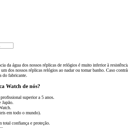
cia da água dos nossos réplicas de relógios é muito inferior à resistênc
m dos nossos réplicas relógios ao nadar ou tomar banho. Caso contrári
a do fabricante.
ca Watch de nós?
profissional superior a 5 anos.
 Japão.
 Watch.
úteis em todo o mundo).
 total confiança e proteção.