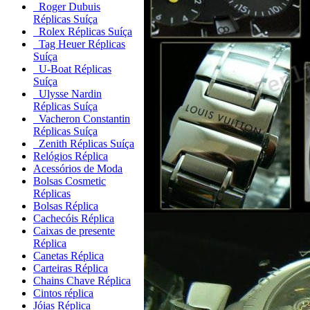
Roger Dubuis
Réplicas Suíça
Rolex Réplicas Suíça
Tag Heuer Réplicas
Suíça
U-Boat Réplicas
Suíça
Ulysse Nardin
Réplicas Suíça
Vacheron Constantin
Réplicas Suíça
Zenith Réplicas Suíça
Relógios Réplica
Acessórios de Moda
Bolsas Cosmetic
Réplicas
Bolsas Réplica
Cachecóis Réplica
Caixas de presente
Réplica
Canetas Réplica
Carteiras Réplica
Chains Chave Réplica
Cintos réplica
Jóias Réplica