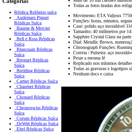
Mais de 10 mil clientes satisfeit
Categorias
Todas as fotos tiradas dos reló
Réplica Relógios suíça
Movimento: ETA Valjoux 7750 
Audemars Piguet
Funções: horas, minutos, segu
Réplicas Suíça
Case: polido aço inoxidável 31
Baume & Mercier
Tamanho: 40 milímetros por 14
Réplicas Suíça
Sapphire Crystal Glass na parte 
Bell e Ross Réplicas
Dial: Metallic Brown, numeração
Suíça
Chronograph Funções: Running s
Blancpain Réplicas
Correia / Pulseira: aço inoxidá
Suíça
Pesar a mesma fé
Breguet Réplicas
Replicado nos mínimos detalhe
Suíça
Todas as gravuras e logotipos s
Breitling Réplicas
Nenhum docs e caixa
Suíça
Cartier Réplicas Suíça
Chaumet Réplicas
Suíça
Chopard Réplicas
Suíça
Chronoswiss Réplicas
Suíça
Corum Réplicas Suíça
DeWitt Réplicas Suíça
Ebel Réplicas Suíça