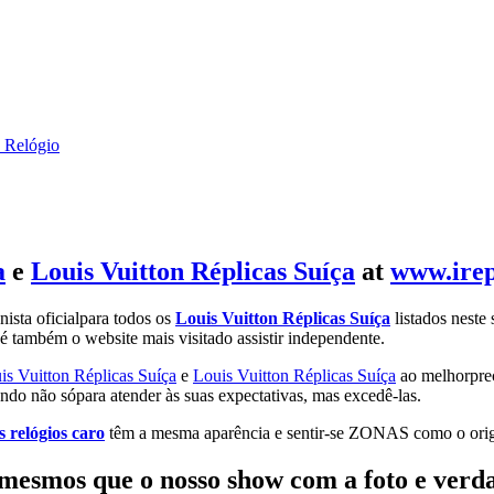
 Relógio
a
e
Louis Vuitton Réplicas Suíça
at
www.irep
ista oficialpara todos os
Louis Vuitton Réplicas Suíça
listados neste s
 é também o website mais visitado assistir independente.
is Vuitton Réplicas Suíça
e
Louis Vuitton Réplicas Suíça
ao melhorpreç
utando não sópara atender às suas expectativas, mas excedê-las.
 relógios caro
têm a mesma aparência e sentir-se ZONAS como o orig
 mesmos que o nosso show com a foto e verd