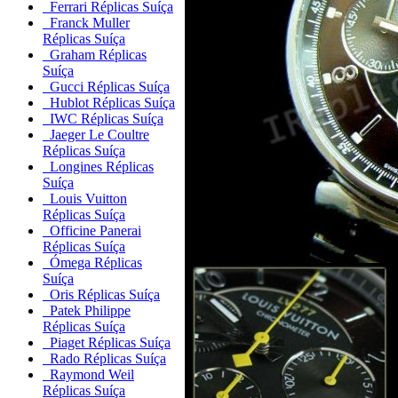
Ferrari Réplicas Suíça
Franck Muller
Réplicas Suíça
Graham Réplicas
Suíça
Gucci Réplicas Suíça
Hublot Réplicas Suíça
IWC Réplicas Suíça
Jaeger Le Coultre
Réplicas Suíça
Longines Réplicas
Suíça
Louis Vuitton
Réplicas Suíça
Officine Panerai
Réplicas Suíça
Ómega Réplicas
Suíça
Oris Réplicas Suíça
Patek Philippe
Réplicas Suíça
Piaget Réplicas Suíça
Rado Réplicas Suíça
Raymond Weil
Réplicas Suíça