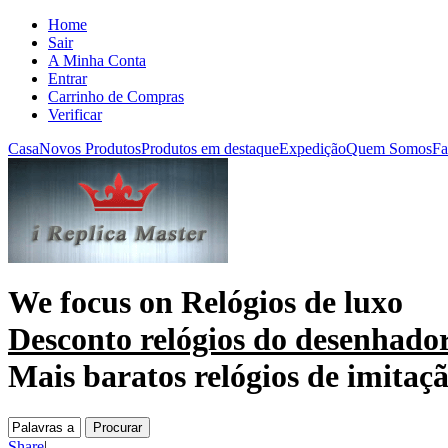
Home
Sair
A Minha Conta
Entrar
Carrinho de Compras
Verificar
Casa
Novos Produtos
Produtos em destaque
Expedição
Quem Somos
Fa
We focus on
Relógios de luxo
Desconto relógios do desenhado
Mais baratos relógios de imitaç
Share
|