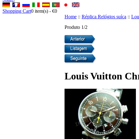
Shopping Cart
0
item(s) -
€0
Home
::
Réplica Relógios suíça
::
Lou
Produto 1/2
Louis Vuitton Ch