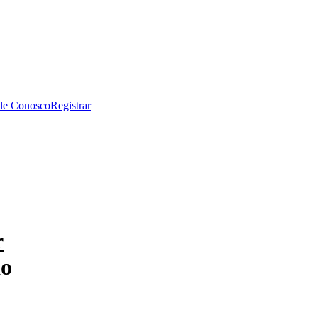
le Conosco
Registrar
r
ão