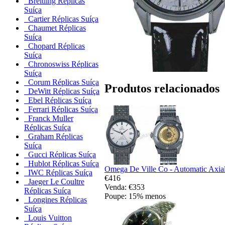
Breitling Réplicas
Suíça
Cartier Réplicas Suíça
Chaumet Réplicas
Suíça
Chopard Réplicas
Suíça
Chronoswiss Réplicas
Suíça
Corum Réplicas Suíça
Produtos relacionados
DeWitt Réplicas Suíça
Ebel Réplicas Suíça
Ferrari Réplicas Suíça
Franck Muller
Réplicas Suíça
Graham Réplicas
Suíça
Gucci Réplicas Suíça
Hublot Réplicas Suíça
Omega De Ville Co - Automatic Axial
IWC Réplicas Suíça
€416
Jaeger Le Coultre
Venda: €353
Réplicas Suíça
Poupe: 15% menos
Longines Réplicas
Suíça
Louis Vuitton