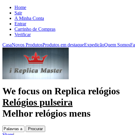
Home
Sair
A Minha Conta
Entrar
Carrinho de Compras
Verificar
Casa
Novos Produtos
Produtos em destaque
Expedição
Quem Somos
Fa
We focus on
Replica relógios
Relógios pulseira
Melhor relógios mens
Share
|