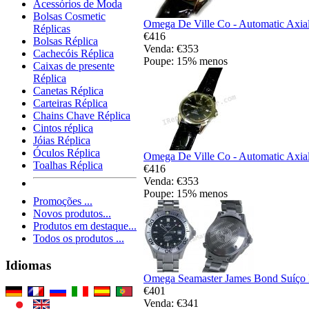
Acessórios de Moda
Bolsas Cosmetic
Omega De Ville Co - Automatic Axial
Réplicas
€416
Bolsas Réplica
Venda: €353
Cachecóis Réplica
Poupe: 15% menos
Caixas de presente
Réplica
Canetas Réplica
Carteiras Réplica
Chains Chave Réplica
Cintos réplica
Jóias Réplica
Óculos Réplica
Omega De Ville Co - Automatic Axial
Toalhas Réplica
€416
Venda: €353
Poupe: 15% menos
Promoções ...
Novos produtos...
Produtos em destaque...
Todos os produtos ...
Idiomas
Omega Seamaster James Bond Suíço 
€401
Venda: €341