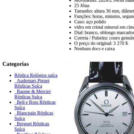
Movimento: 2824-2 Swiss made,
25 Jóias
Tamanho: altura 36 mm, diâme
Funções: horas, minutos, segund
Caso: aço polido
vidro em cristal mineral em cim
Dial: branco, oblongo marcador
Correia / Pulseira: couro genuín
O preço do original: 3 270 $
Nenhum docs e caixa
Categorias
Réplica Relógios suíça
Audemars Piguet
Réplicas Suíça
Baume & Mercier
Réplicas Suíça
Bell e Ross Réplicas
Suíça
Blancpain Réplicas
Suíça
Breguet Réplicas
Suíça