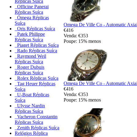
Réplicas Suíça
Officine Panerai
Réplicas Suíça
Ómega Réplicas
Suíça
Omega De Ville Co - Automatic Axial
Oris Réplicas Suíça
€416
Patek Philippe
Venda: €353
Réplicas Suíça
Poupe: 15% menos
Piaget Réplicas Suíça
Rado Réplicas Suíça
Raymond Weil
Réplicas Suíça
Roger Dubuis
Réplicas Suíça
Rolex Réplicas Suíça
Omega De Ville Co - Automatic Axial
Tag Heuer Réplicas
€416
Suíça
Venda: €353
U-Boat Réplicas
Poupe: 15% menos
Suíça
Ulysse Nardin
Réplicas Suíça
Vacheron Constantin
Réplicas Suíça
Zenith Réplicas Suíça
Relógios Réplica