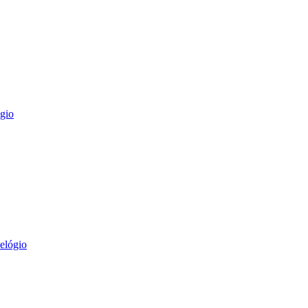
gio
elógio