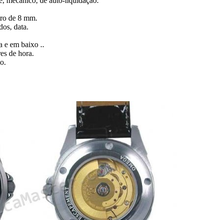
 mecânico, de auto-liquidação.
tro de 8 mm.
os, data.
a e em baixo ..
es de hora.
o.