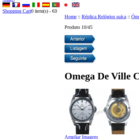
Shopping Cart
0
item(s) -
€0
Home
::
Réplica Relógios suíça
::
Óme
Produto 10/45
Omega De Ville C
Ampliar Imagem