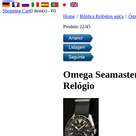
Shopping Cart
0
item(s) -
€0
Home
::
Réplica Relógios suíça
::
Óme
Produto 22/45
Omega Seamaster 
Relógio