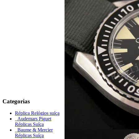
Categorias
Réplica Relógios suíça
Audemars Piguet
Réplicas Suíça
Baume & Mercier
Réplicas Suíça