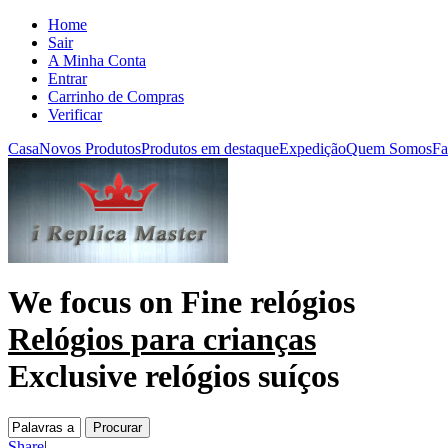
Home
Sair
A Minha Conta
Entrar
Carrinho de Compras
Verificar
Casa
Novos Produtos
Produtos em destaque
Expedição
Quem Somos
Fa
We focus on
Fine relógios
Relógios para crianças
Exclusive relógios suíços
Share
|