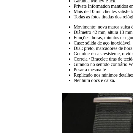
Garantia Money Back.
Private Information mantidos em
Mais de 10 mil clientes satisfeit
Todas as fotos tiradas dos reló
Movimento: nova marca suíça 
Diâmetro 42 mm, altura 13 mm
Funções: horas, minutos e segu
Case: sólida de aço inoxidável
Dial: preto, marcadores de hor
Genuine riscar-resistente, o vi
Correia / Bracelet: tiras de teci
Girando no sentido contrário We
Pesar a mesma fé.
Replicado nos mínimos detalhe
Nenhum docs e caixa.