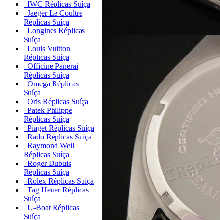
IWC Réplicas Suíça
Jaeger Le Coultre
Réplicas Suíça
Longines Réplicas
Suíça
Louis Vuitton
Réplicas Suíça
Officine Panerai
Réplicas Suíça
Ómega Réplicas
Suíça
Oris Réplicas Suíça
Patek Philippe
Réplicas Suíça
Piaget Réplicas Suíça
Rado Réplicas Suíça
Raymond Weil
Réplicas Suíça
Roger Dubuis
Réplicas Suíça
Rolex Réplicas Suíça
Tag Heuer Réplicas
Suíça
U-Boat Réplicas
Suíça