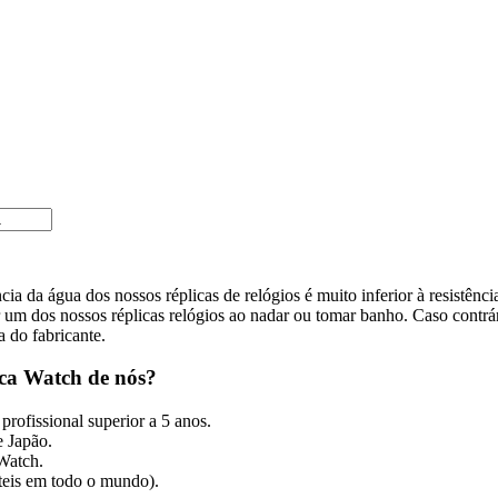
cia da água dos nossos réplicas de relógios é muito inferior à resistênc
m dos nossos réplicas relógios ao nadar ou tomar banho. Caso contrári
a do fabricante.
ca Watch de nós?
profissional superior a 5 anos.
 Japão.
 Watch.
úteis em todo o mundo).