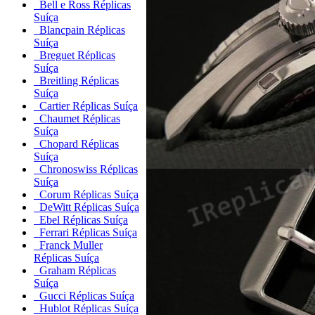
Bell e Ross Réplicas
Suíça
Blancpain Réplicas
Suíça
Breguet Réplicas
Suíça
Breitling Réplicas
Suíça
Cartier Réplicas Suíça
Chaumet Réplicas
Suíça
Chopard Réplicas
Suíça
Chronoswiss Réplicas
Suíça
Corum Réplicas Suíça
DeWitt Réplicas Suíça
Ebel Réplicas Suíça
Ferrari Réplicas Suíça
Franck Muller
Réplicas Suíça
Graham Réplicas
Suíça
Gucci Réplicas Suíça
Hublot Réplicas Suíça