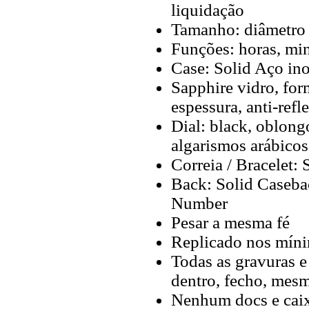
liquidação
Tamanho: diâmetro 
Funções: horas, min
Case: Solid Aço in
Sapphire vidro, fo
espessura, anti-refl
Dial: black, oblong
algarismos arábicos
Correia / Bracelet:
Back: Solid Caseba
Number
Pesar a mesma fé
Replicado nos míni
Todas as gravuras e
dentro, fecho, mes
Nenhum docs e caix