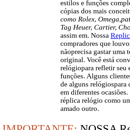
estilos e funções compl
cópias dos mais concei
como Rolex, Omega,pate
Tag Heuer, Cartier, Ch
assim em. Nossa
Replic
compradores que louvor 
nãoprecisa gastar uma 
original. Você está con
relógiopara refletir seu
funções. Alguns client
de alguns relógiospara 
em diferentes ocasiõe
réplica relógio como u
amado outro.
IMPORTANTE:
NOSSA Rep