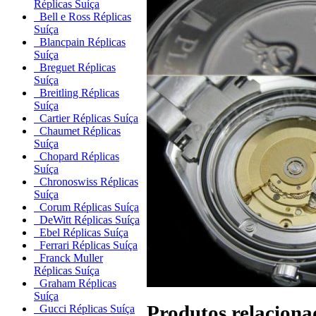
Réplicas Suíça
Bell e Ross Réplicas
Suíça
Blancpain Réplicas
Suíça
Breguet Réplicas
Suíça
Breitling Réplicas
Suíça
Cartier Réplicas Suíça
Chaumet Réplicas
Suíça
Chopard Réplicas
Suíça
Chronoswiss Réplicas
Suíça
Corum Réplicas Suíça
DeWitt Réplicas Suíça
Ebel Réplicas Suíça
Ferrari Réplicas Suíça
Franck Muller
Réplicas Suíça
Graham Réplicas
Suíça
Produtos relaciona
Gucci Réplicas Suíça