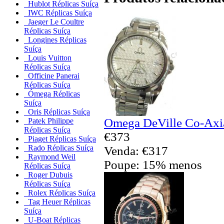
Hublot Réplicas Suíça
IWC Réplicas Suíça
Jaeger Le Coultre
Réplicas Suíça
Longines Réplicas
Suíça
Louis Vuitton
Réplicas Suíça
Officine Panerai
Réplicas Suíça
Ómega Réplicas
Suíça
Oris Réplicas Suíça
Omega DeVille Co-Axia
Patek Philippe
Réplicas Suíça
€373
Piaget Réplicas Suíça
Rado Réplicas Suíça
Venda: €317
Raymond Weil
Poupe: 15% menos
Réplicas Suíça
Roger Dubuis
Réplicas Suíça
Rolex Réplicas Suíça
Tag Heuer Réplicas
Suíça
U-Boat Réplicas