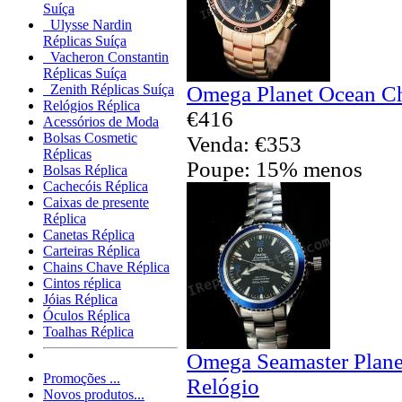
Suíça
Ulysse Nardin
Réplicas Suíça
Vacheron Constantin
Réplicas Suíça
Omega Planet Ocean Ch
Zenith Réplicas Suíça
Relógios Réplica
€416
Acessórios de Moda
Bolsas Cosmetic
Venda: €353
Réplicas
Poupe: 15% menos
Bolsas Réplica
Cachecóis Réplica
Caixas de presente
Réplica
Canetas Réplica
Carteiras Réplica
Chains Chave Réplica
Cintos réplica
Jóias Réplica
Óculos Réplica
Toalhas Réplica
Omega Seamaster Plane
Promoções ...
Relógio
Novos produtos...