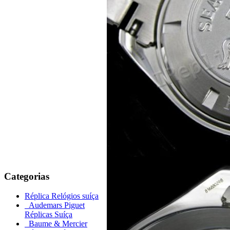
Categorias
Réplica Relógios suíça
Audemars Piguet
Réplicas Suíça
Baume & Mercier