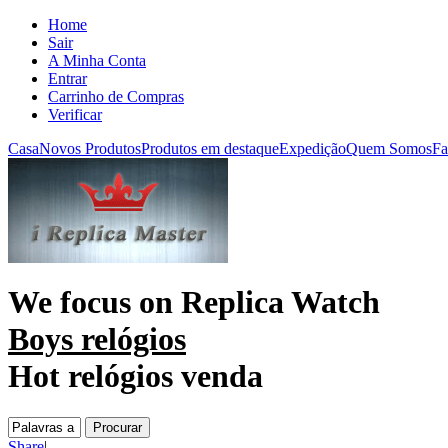
Home
Sair
A Minha Conta
Entrar
Carrinho de Compras
Verificar
Casa
Novos Produtos
Produtos em destaque
Expedição
Quem Somos
Fa
We focus on
Replica Watch
Boys relógios
Hot relógios venda
Share
|