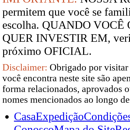
permitem que você se famil
escolha. QUANDO VOCÊ
QUER INVESTIR EM, verifi
próximo OFICIAL.
Disclaimer:
Obrigado por visitar
você encontra neste site são apen
forma relacionados, aprovados ou
nomes mencionados ao longo dest
Casa
Expedição
Condiçõe
Conosco
Mapa do Site
Reg