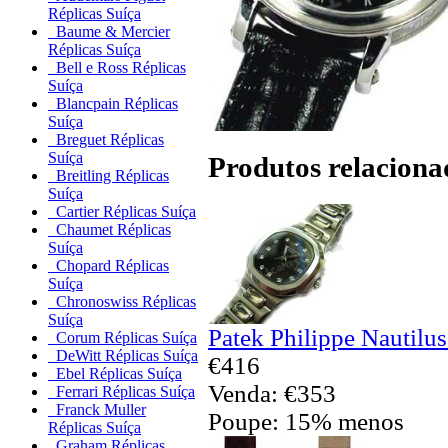
Réplicas Suíça
Baume & Mercier
Réplicas Suíça
Bell e Ross Réplicas
Suíça
Blancpain Réplicas
Suíça
Breguet Réplicas
Suíça
Produtos relaciona
Breitling Réplicas
Suíça
Cartier Réplicas Suíça
Chaumet Réplicas
Suíça
Chopard Réplicas
Suíça
Chronoswiss Réplicas
Suíça
Patek Philippe Nautilu
Corum Réplicas Suíça
DeWitt Réplicas Suíça
€416
Ebel Réplicas Suíça
Venda: €353
Ferrari Réplicas Suíça
Franck Muller
Poupe: 15% menos
Réplicas Suíça
Graham Réplicas