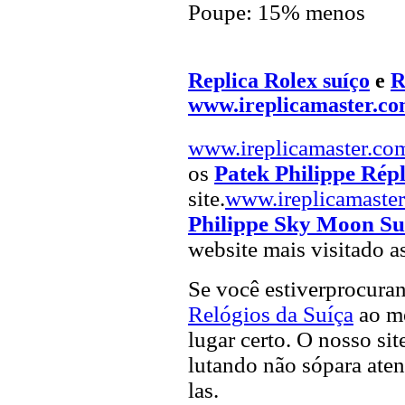
Poupe: 15% menos
Replica Rolex suíço
e
R
www.ireplicamaster.c
www.ireplicamaster.co
os
Patek Philippe Répl
site.
www.ireplicamaste
Philippe Sky Moon Su
website mais visitado a
Se você estiverprocur
Relógios da Suíça
ao me
lugar certo. O nosso sit
lutando não sópara aten
las.