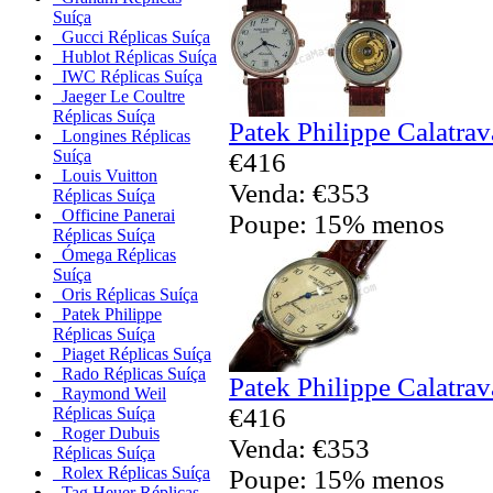
Suíça
Gucci Réplicas Suíça
Hublot Réplicas Suíça
IWC Réplicas Suíça
Jaeger Le Coultre
Réplicas Suíça
Patek Philippe Calatrav
Longines Réplicas
Suíça
€416
Louis Vuitton
Venda: €353
Réplicas Suíça
Officine Panerai
Poupe: 15% menos
Réplicas Suíça
Ómega Réplicas
Suíça
Oris Réplicas Suíça
Patek Philippe
Réplicas Suíça
Piaget Réplicas Suíça
Rado Réplicas Suíça
Patek Philippe Calatrav
Raymond Weil
€416
Réplicas Suíça
Roger Dubuis
Venda: €353
Réplicas Suíça
Rolex Réplicas Suíça
Poupe: 15% menos
Tag Heuer Réplicas