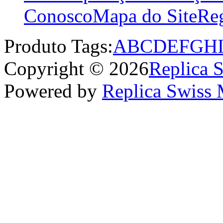
Conosco
Mapa do Site
Reg
Produto Tags:
A
B
C
D
E
F
G
H
Copyright © 2026
Replica 
Powered by
Replica Swiss