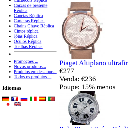
Cachecóis Réplica
Caixas de presente
Réplica
Canetas Réplica
Carteiras Réplica
Chains Chave Réplica
Cintos réplica
Jóias Réplica
Óculos Réplica
Toalhas Réplica
Piaget Altiplano ultraf
Promoções ...
Novos produtos...
€277
Produtos em destaque...
Todos os produtos ...
Venda: €236
Poupe: 15% menos
Idiomas