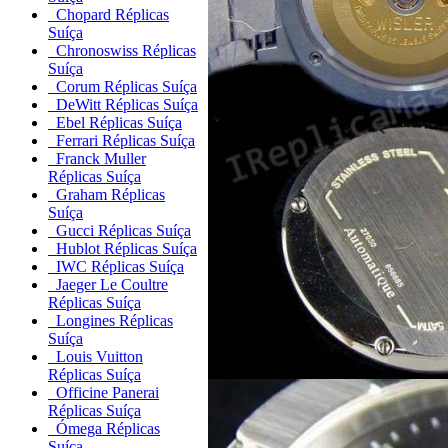
Chopard Réplicas
Suíça
Chronoswiss Réplicas
Suíça
Corum Réplicas Suíça
DeWitt Réplicas Suíça
Ebel Réplicas Suíça
Ferrari Réplicas Suíça
Franck Muller
Réplicas Suíça
Graham Réplicas
Suíça
Gucci Réplicas Suíça
Hublot Réplicas Suíça
IWC Réplicas Suíça
Jaeger Le Coultre
Réplicas Suíça
Longines Réplicas
Suíça
Louis Vuitton
Réplicas Suíça
Officine Panerai
Réplicas Suíça
Ómega Réplicas
Suíça