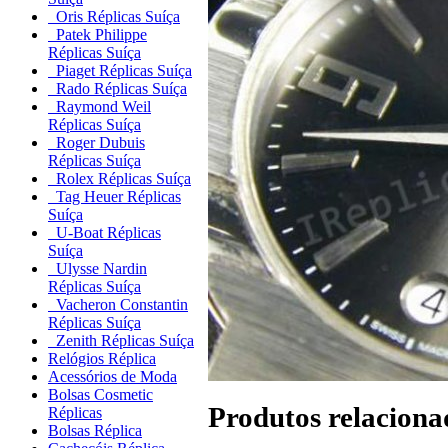
Oris Réplicas Suíça
Patek Philippe
Réplicas Suíça
Piaget Réplicas Suíça
Rado Réplicas Suíça
Raymond Weil
Réplicas Suíça
Roger Dubuis
Réplicas Suíça
Rolex Réplicas Suíça
Tag Heuer Réplicas
Suíça
U-Boat Réplicas
Suíça
Ulysse Nardin
Réplicas Suíça
Vacheron Constantin
Réplicas Suíça
Zenith Réplicas Suíça
Relógios Réplica
Acessórios de Moda
Bolsas Cosmetic
Produtos relaciona
Réplicas
Bolsas Réplica