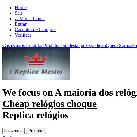
Home
Sair
A Minha Conta
Entrar
Carrinho de Compras
Verificar
Casa
Novos Produtos
Produtos em destaque
Expedição
Quem Somos
Fa
We focus on
A maioria dos relóg
Cheap relógios choque
Replica relógios
Share
|