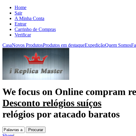
Home
Sair
A Minha Conta
Entrar
Carrinho de Compras
Verificar
Casa
Novos Produtos
Produtos em destaque
Expedição
Quem Somos
Fa
We focus on
Online compram re
Desconto relógios suíços
relógios por atacado baratos
Share
|