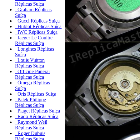
Réplicas Suíça
Graham Réplicas
Suíça
Gucci Réplicas Suíça
Hublot Réplicas Suíça
IWC Réplicas Suíça
Jaeger Le Coultre
Réplicas Suíça
Longines Réplicas
Suíça
Louis Vuitton
Réplicas Suíça
Officine Panerai
Réplicas Suíça
Ómega Réplicas
Suíça
Oris Réplicas Suíça
Patek Philippe
Réplicas Suíça
Piaget Réplicas Suíça
Rado Réplicas Suíça
Raymond Weil
Réplicas Suíça
Roger Dubuis
Réplicas Suíça