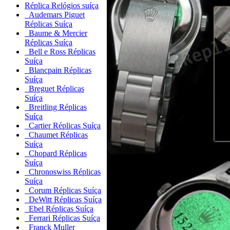
Réplica Relógios suíça
Audemars Piguet
Réplicas Suíça
Baume & Mercier
Réplicas Suíça
Bell e Ross Réplicas
Suíça
Blancpain Réplicas
Suíça
Breguet Réplicas
Suíça
Breitling Réplicas
Suíça
Cartier Réplicas Suíça
Chaumet Réplicas
Suíça
Chopard Réplicas
Suíça
Chronoswiss Réplicas
Suíça
Corum Réplicas Suíça
DeWitt Réplicas Suíça
Ebel Réplicas Suíça
Ferrari Réplicas Suíça
Franck Muller