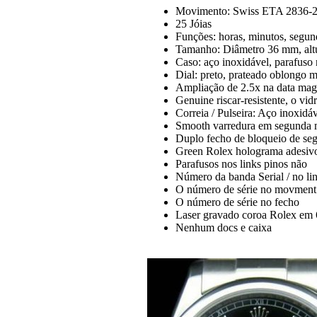
Movimento: Swiss ETA 2836-2 a
25 Jóias
Funções: horas, minutos, segun
Tamanho: Diâmetro 36 mm, altu
Caso: aço inoxidável, parafuso
Dial: preto, prateado oblongo m
Ampliação de 2.5x na data magn
Genuine riscar-resistente, o vidr
Correia / Pulseira: Aço inoxidá
Smooth varredura em segunda 
Duplo fecho de bloqueio de se
Green Rolex holograma adesivo 
Parafusos nos links pinos não
Número da banda Serial / no lin
O número de série no movment
O número de série no fecho
Laser gravado coroa Rolex em 
Nenhum docs e caixa