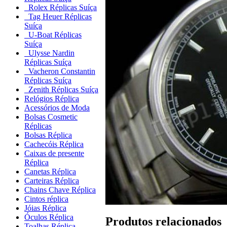
Rolex Réplicas Suíça
Tag Heuer Réplicas
Suíça
U-Boat Réplicas
Suíça
Ulysse Nardin
Réplicas Suíça
Vacheron Constantin
Réplicas Suíça
Zenith Réplicas Suíça
Relógios Réplica
Acessórios de Moda
Bolsas Cosmetic
Réplicas
Bolsas Réplica
Cachecóis Réplica
Caixas de presente
Réplica
Canetas Réplica
Carteiras Réplica
Chains Chave Réplica
Cintos réplica
Jóias Réplica
Óculos Réplica
Produtos relacionados
Toalhas Réplica