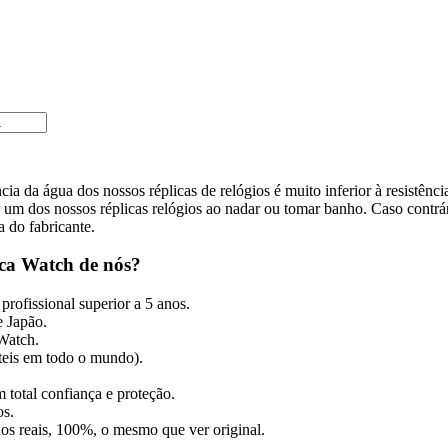
cia da água dos nossos réplicas de relógios é muito inferior à resistênc
m dos nossos réplicas relógios ao nadar ou tomar banho. Caso contrári
a do fabricante.
ca Watch de nós?
profissional superior a 5 anos.
 Japão.
 Watch.
úteis em todo o mundo).
 total confiança e proteção.
os.
gios reais, 100%, o mesmo que ver original.