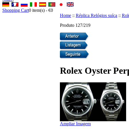
Shopping Cart
0
item(s) -
€0
Home
::
Réplica Relógios suíça
::
Rol
Produto 127/219
Rolex Oyster Perp
Ampliar Imagem