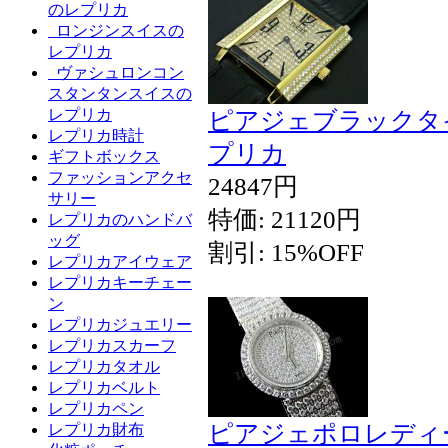
のレプリカ
ロンジンスイスの
レプリカ
ヴァシュロンコン
スタンタンスイスの
レプリカ
ピアジェブラックタイ
レプリカ時計
プリカ
ギフトボックス
ファッションアクセ
24847円
サリー
特価: 21120円
レプリカのハンドバ
ッグ
割引: 15%OFF
レプリカアイウェア
レプリカキーチェー
ン
レプリカジュエリー
レプリカスカーフ
レプリカタオル
レプリカベルト
レプリカペン
ピアジェポロレディ
レプリカ財布