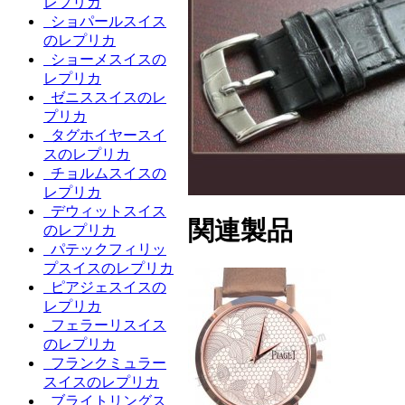
レプリカ
ショパールスイス
のレプリカ
ショーメスイスの
レプリカ
ゼニススイスのレ
プリカ
タグホイヤースイ
スのレプリカ
チョルムスイスの
レプリカ
デウィットスイス
関連製品
のレプリカ
パテックフィリッ
プスイスのレプリカ
ピアジェスイスの
レプリカ
フェラーリスイス
のレプリカ
フランクミュラー
スイスのレプリカ
ブライトリングス