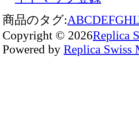
商品のタグ:
A
B
C
D
E
F
G
H
I
Copyright © 2026
Replica 
Powered by
Replica Swiss