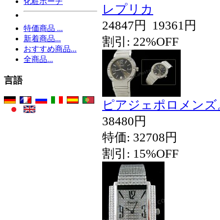
化粧ポーチ
レプリカ
24847円
19361円
特価商品 ...
新着商品...
割引: 22%OFF
おすすめ商品...
全商品...
言語
ピアジェポロメンズ
38480円
特価: 32708円
割引: 15%OFF