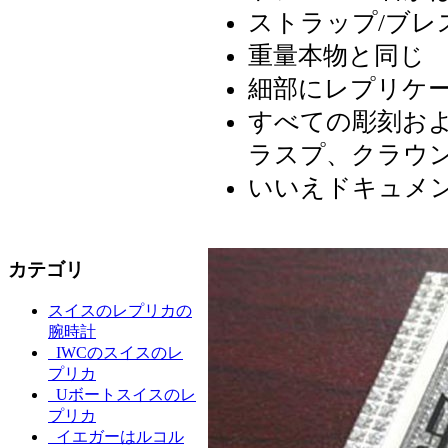
ストラップ/ブレ
重量本物と同じ
細部にレプリケ
すべての彫刻お
ラスプ、クラウ
いいえドキュメ
カテゴリ
スイスのレプリカの
腕時計
IWCのスイスのレ
プリカ
Uボートスイスのレ
プリカ
イエガーはルコル