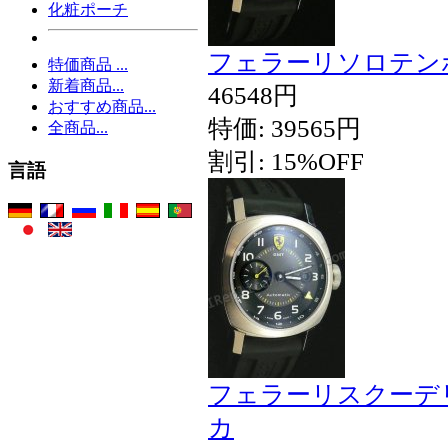
化粧ポーチ
フェラーリソロテン
特価商品 ...
新着商品...
46548円
おすすめ商品...
特価: 39565円
全商品...
割引: 15%OFF
言語
フェラーリスクーデ
カ