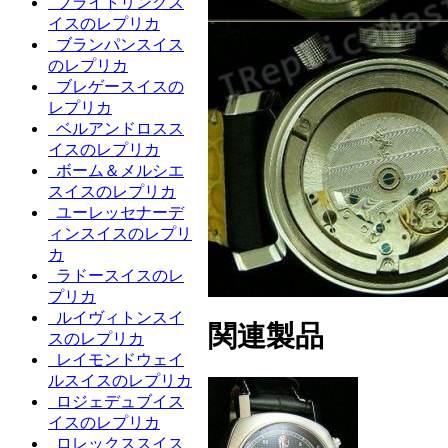
ブライトリングス
イスのレプリカ
ブランパンスイス
のレプリカ
ブレゲースイスの
レプリカ
ベルアンドロスス
イスのレプリカ
ボーム＆メルシエ
スイスのレプリカ
ユーレッセナーデ
ィンスイスのレプリ
カ
ラドースイスのレ
プリカ
ルイヴィトンスイ
関連製品
スのレプリカ
レイモンドウェイ
ルスイスのレプリカ
ロジェデュブイス
イスのレプリカ
ロレックススイス