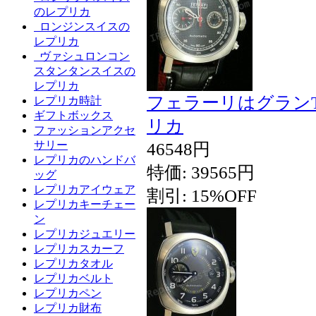
のレプリカ
ロンジンスイスの
レプリカ
ヴァシュロンコン
スタンタンスイスの
レプリカ
フェラーリはグランT
レプリカ時計
ギフトボックス
リカ
ファッションアクセ
サリー
46548円
レプリカのハンドバ
特価: 39565円
ッグ
レプリカアイウェア
割引: 15%OFF
レプリカキーチェー
ン
レプリカジュエリー
レプリカスカーフ
レプリカタオル
レプリカベルト
レプリカペン
レプリカ財布