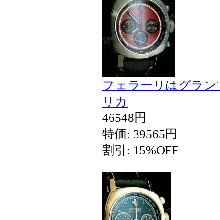
フェラーリはグランT
リカ
46548円
特価: 39565円
割引: 15%OFF