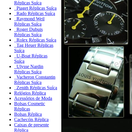
Réplicas Suíça
Piaget Réplicas Suíça
Rado Réplicas Suíça
Raymond Weil
Réplicas Suíça
Roger Dubuis
Réplicas Suíça
Rolex Réplicas Suíça
Tag Heuer Réplicas
Suíça
U-Boat Réplicas
Suíça
Ulysse Nardin
Réplicas Suíça
Vacheron Constantin
Réplicas Suíça
Zenith Réplicas Suíça
Relógios Réplica
Acessórios de Moda
Bolsas Cosmetic
Réplicas
Bolsas Réplica
Cachecóis Réplica
Caixas de presente
Réplica