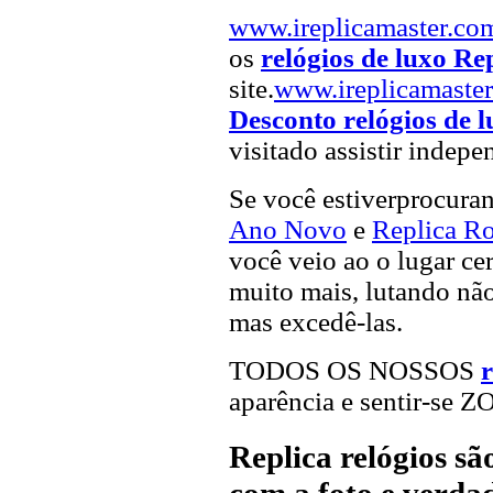
www.ireplicamaster.co
os
relógios de luxo Re
site.
www.ireplicamaste
Desconto relógios de 
visitado assistir indepe
Se você estiverprocur
Ano Novo
e
Replica Ro
você veio ao o lugar cer
muito mais, lutando não
mas excedê-las.
TODOS OS NOSSOS
r
aparência e sentir-se 
Replica relógios s
com a foto e verdad