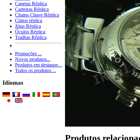
Canetas Réplica
Carteiras Réplica
Chains Chave Réplica
Cintos réplica
Jóias Réplica
Óculos Réplica
Toalhas Réplica
Promoções ...
Novos produtos...
Produtos em destaque...
Todos os produtos ...
Idiomas
Produtos relaciona