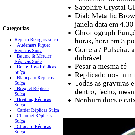
Sapphire Crystal Gla
Dial: Metallic Brow
janela data em 4,30
Categorias
Chronograph Funçõe
horas, hora em 3 po
Réplica Relógios suíça
Audemars Piguet
Correia / Pulseira:
Réplicas Suíça
Baume & Mercier
dobrável
Réplicas Suíça
Pesar a mesma fé
Bell e Ross Réplicas
Suíça
Replicado nos míni
Blancpain Réplicas
Todas as gravuras e
Suíça
Breguet Réplicas
dentro, fecho, mes
Suíça
Nenhum docs e cai
Breitling Réplicas
Suíça
Cartier Réplicas Suíça
Chaumet Réplicas
Suíça
Chopard Réplicas
Suíça