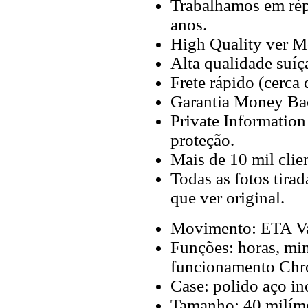
Trabalhamos em répl
anos.
High Quality ver M
Alta qualidade suíç
Frete rápido (cerca
Garantia Money Ba
Private Information
proteção.
Mais de 10 mil clien
Todas as fotos tira
que ver original.
Movimento: ETA Va
Funções: horas, min
funcionamento Chr
Case: polido aço i
Tamanho: 40 milíme