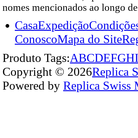
nomes mencionados ao longo dest
Casa
Expedição
Condiçõe
Conosco
Mapa do Site
Reg
Produto Tags:
A
B
C
D
E
F
G
H
Copyright © 2026
Replica 
Powered by
Replica Swiss