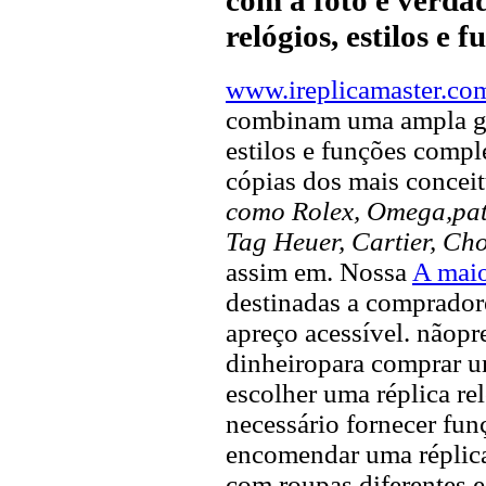
relógios, estilos e 
www.ireplicamaster.co
combinam uma ampla ga
estilos e funções compl
cópias dos mais concei
como Rolex, Omega,pate
Tag Heuer, Cartier, Ch
assim em. Nossa
A maio
destinadas a compradore
apreço acessível. nãopr
dinheiropara comprar u
escolher uma réplica rel
necessário fornecer fun
encomendar uma réplica
com roupas diferentes e