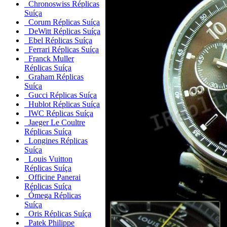
Chronoswiss Réplicas
Suíça
Corum Réplicas Suíça
DeWitt Réplicas Suíça
Ebel Réplicas Suíça
Ferrari Réplicas Suíça
Franck Muller
Réplicas Suíça
Graham Réplicas
Suíça
Gucci Réplicas Suíça
Hublot Réplicas Suíça
IWC Réplicas Suíça
Jaeger Le Coultre
Réplicas Suíça
Longines Réplicas
Suíça
Louis Vuitton
Réplicas Suíça
Officine Panerai
Réplicas Suíça
Ómega Réplicas
Suíça
Oris Réplicas Suíça
Patek Philippe