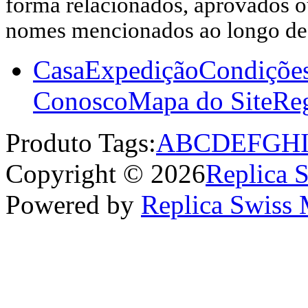
forma relacionados, aprovados ou
nomes mencionados ao longo dest
Casa
Expedição
Condiçõe
Conosco
Mapa do Site
Reg
Produto Tags:
A
B
C
D
E
F
G
H
Copyright © 2026
Replica 
Powered by
Replica Swiss