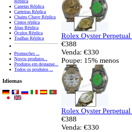
Réplica
Canetas Réplica
Carteiras Réplica
Chains Chave Réplica
Cintos réplica
Jóias Réplica
Óculos Réplica
Rolex Oyster Perpetual
Toalhas Réplica
€388
Venda: €330
Promoções ...
Poupe: 15% menos
Novos produtos...
Produtos em destaque...
Todos os produtos ...
Idiomas
Rolex Oyster Perpetual
€388
Venda: €330