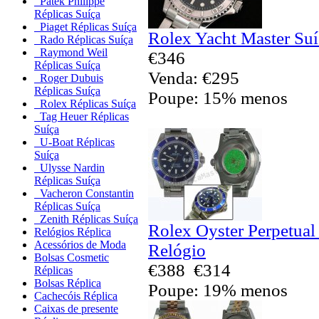
Patek Philippe
Réplicas Suíça
Piaget Réplicas Suíça
Rolex Yacht Master Suí
Rado Réplicas Suíça
Raymond Weil
€346
Réplicas Suíça
Venda: €295
Roger Dubuis
Réplicas Suíça
Poupe: 15% menos
Rolex Réplicas Suíça
Tag Heuer Réplicas
Suíça
U-Boat Réplicas
Suíça
Ulysse Nardin
Réplicas Suíça
Vacheron Constantin
Réplicas Suíça
Zenith Réplicas Suíça
Rolex Oyster Perpetual
Relógios Réplica
Acessórios de Moda
Relógio
Bolsas Cosmetic
€388
€314
Réplicas
Bolsas Réplica
Poupe: 19% menos
Cachecóis Réplica
Caixas de presente