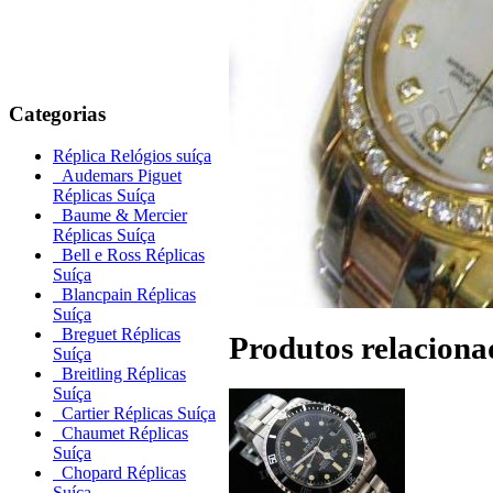
Categorias
Réplica Relógios suíça
Audemars Piguet
Réplicas Suíça
Baume & Mercier
Réplicas Suíça
Bell e Ross Réplicas
Suíça
Blancpain Réplicas
Suíça
Breguet Réplicas
Produtos relaciona
Suíça
Breitling Réplicas
Suíça
Cartier Réplicas Suíça
Chaumet Réplicas
Suíça
Chopard Réplicas
Suíça