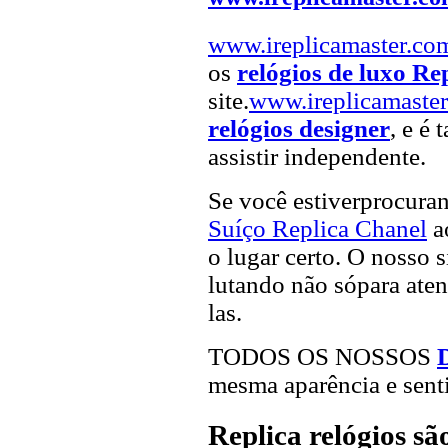
www.ireplicamaster.co
os
relógios de luxo Re
site.
www.ireplicamaste
relógios designer
, e é
assistir independente.
Se você estiverprocur
Suíço Replica Chanel
a
o lugar certo. O nosso s
lutando não sópara aten
las.
TODOS OS NOSSOS
D
mesma aparência e sent
Replica relógios s