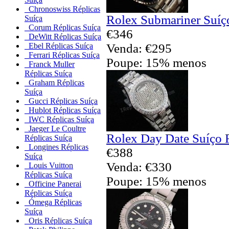
Chronoswiss Réplicas
Rolex Submariner Suíç
Suíça
Corum Réplicas Suíça
€346
DeWitt Réplicas Suíça
Venda: €295
Ebel Réplicas Suíça
Ferrari Réplicas Suíça
Poupe: 15% menos
Franck Muller
Réplicas Suíça
Graham Réplicas
Suíça
Gucci Réplicas Suíça
Hublot Réplicas Suíça
IWC Réplicas Suíça
Jaeger Le Coultre
Rolex Day Date Suíço 
Réplicas Suíça
Longines Réplicas
€388
Suíça
Venda: €330
Louis Vuitton
Réplicas Suíça
Poupe: 15% menos
Officine Panerai
Réplicas Suíça
Ómega Réplicas
Suíça
Oris Réplicas Suíça