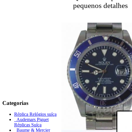
pequenos detalhes
Categorias
Réplica Relógios suíça
Audemars Piguet
Réplicas Suíça
Baume & Mercier