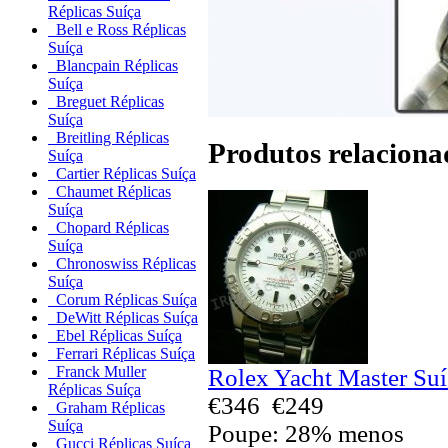
Réplicas Suíça
Bell e Ross Réplicas
Suíça
Blancpain Réplicas
Suíça
Breguet Réplicas
Suíça
Breitling Réplicas
Produtos relaciona
Suíça
Cartier Réplicas Suíça
Chaumet Réplicas
Suíça
Chopard Réplicas
Suíça
Chronoswiss Réplicas
Suíça
Corum Réplicas Suíça
DeWitt Réplicas Suíça
Ebel Réplicas Suíça
Ferrari Réplicas Suíça
Franck Muller
Rolex Yacht Master Suí
Réplicas Suíça
€346
€249
Graham Réplicas
Suíça
Poupe: 28% menos
Gucci Réplicas Suíça