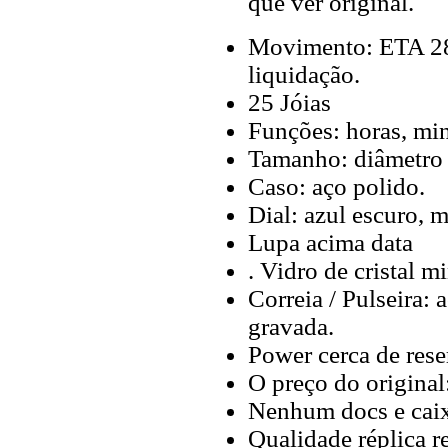
que ver original.
Movimento: ETA 28
liquidação.
25 Jóias
Funções: horas, min
Tamanho: diâmetro 
Caso: aço polido.
Dial: azul escuro, 
Lupa acima data
. Vidro de cristal mi
Correia / Pulseira:
gravada.
Power cerca de rese
O preço do original
Nenhum docs e cai
Qualidade réplica r