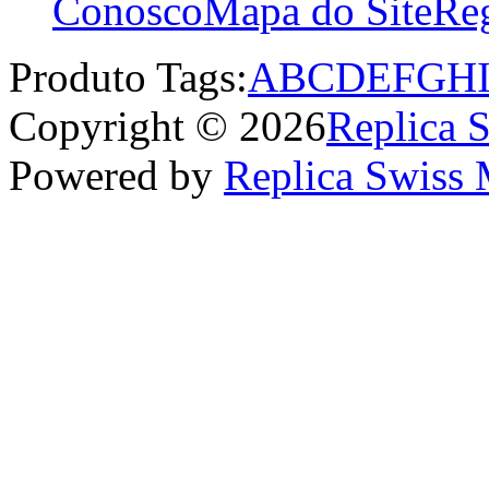
Conosco
Mapa do Site
Reg
Produto Tags:
A
B
C
D
E
F
G
H
Copyright © 2026
Replica 
Powered by
Replica Swiss