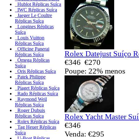
Hublot Réplicas Suíça
IWC Réplicas Suíça
Jaeger Le Coultre
Réplicas Suíça
Longines Réplicas
Suíça
Louis Vuitton
Réplicas Suíça
Officine Panerai
Rolex Datejust Suíço R
Réplicas Suíça
Ómega Réplicas
€346
€270
Suíça
Poupe: 22% menos
Oris Réplicas Suíça
Patek Philippe
Réplicas Suíça
Piaget Réplicas Suíça
Rado Réplicas Suíça
Raymond Weil
Réplicas Suíça
Roger Dubuis
Rolex Yacht Master Suí
Réplicas Suíça
Rolex Réplicas Suíça
€346
Tag Heuer Réplicas
Venda: €295
Suíça
U-Boat Réplicas