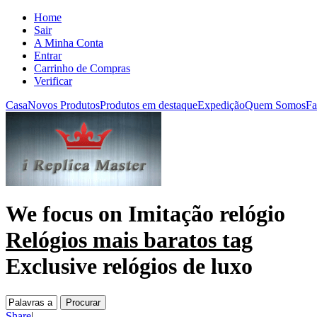
Home
Sair
A Minha Conta
Entrar
Carrinho de Compras
Verificar
Casa
Novos Produtos
Produtos em destaque
Expedição
Quem Somos
Fa
We focus on
Imitação relógio
Relógios mais baratos tag
Exclusive relógios de luxo
Share
|