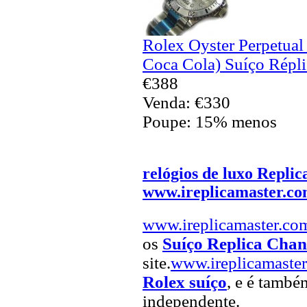
Rolex Oyster Perpetua
Coca Cola) Suíço Répli
€388
Venda: €330
Poupe: 15% menos
relógios de luxo Replic
www.ireplicamaster.c
www.ireplicamaster.co
os
Suíço Replica Chan
site.
www.ireplicamaste
Rolex suíço
, e é també
independente.