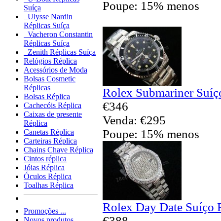
Poupe: 15% menos
Suíça
Ulysse Nardin
Réplicas Suíça
Vacheron Constantin
Réplicas Suíça
Zenith Réplicas Suíça
Relógios Réplica
Acessórios de Moda
Bolsas Cosmetic
Réplicas
Rolex Submariner Suíç
Bolsas Réplica
€346
Cachecóis Réplica
Caixas de presente
Venda: €295
Réplica
Poupe: 15% menos
Canetas Réplica
Carteiras Réplica
Chains Chave Réplica
Cintos réplica
Jóias Réplica
Óculos Réplica
Toalhas Réplica
Rolex Day Date Suíço 
Promoções ...
€388
Novos produtos...