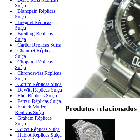
Suíça
Blancpain Réplicas
Suíça
Breguet Réplicas
Suíça
Breitling Réplicas
Suíça
Cartier Réplicas Suíça
Chaumet Réplicas
Suíça
Chopard Réplicas
Suíça
Chronoswiss Réplicas
Suíça
Corum Réplicas Suíça
DeWitt Réplicas Suíça
Ebel Réplicas Suíça
Ferrari Réplicas Suíça
Franck Muller
Produtos relacionados
Réplicas Suíça
Graham Réplicas
Suíça
Gucci Réplicas Suíça
Hublot Réplicas Suíça