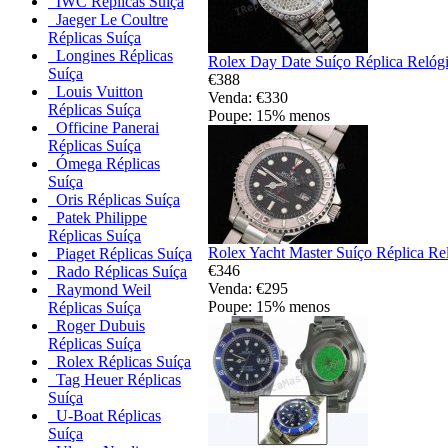
IWC Réplicas Suíça
Jaeger Le Coultre
Réplicas Suíça
Longines Réplicas
Rolex Day Date Suíço Réplica Relóg
Suíça
€388
Louis Vuitton
Venda: €330
Réplicas Suíça
Poupe: 15% menos
Officine Panerai
Réplicas Suíça
Ómega Réplicas
Suíça
Oris Réplicas Suíça
Patek Philippe
Réplicas Suíça
Rolex Yacht Master Suíço Réplica Re
Piaget Réplicas Suíça
€346
Rado Réplicas Suíça
Venda: €295
Raymond Weil
Poupe: 15% menos
Réplicas Suíça
Roger Dubuis
Réplicas Suíça
Rolex Réplicas Suíça
Tag Heuer Réplicas
Suíça
U-Boat Réplicas
Suíça