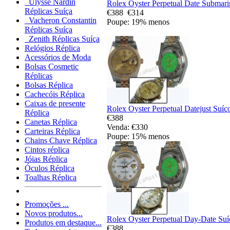
Ulysse Nardin
Rolex Oyster Perpetual Date Submari
Réplicas Suíça
€388
€314
Vacheron Constantin
Poupe: 19% menos
Réplicas Suíça
Zenith Réplicas Suíça
Relógios Réplica
Acessórios de Moda
Bolsas Cosmetic
Réplicas
Bolsas Réplica
Cachecóis Réplica
Caixas de presente
Rolex Oyster Perpetual Datejust Suíç
Réplica
€388
Canetas Réplica
Venda: €330
Carteiras Réplica
Poupe: 15% menos
Chains Chave Réplica
Cintos réplica
Jóias Réplica
Óculos Réplica
Toalhas Réplica
Promoções ...
Novos produtos...
Rolex Oyster Perpetual Day-Date Suí
Produtos em destaque...
€388