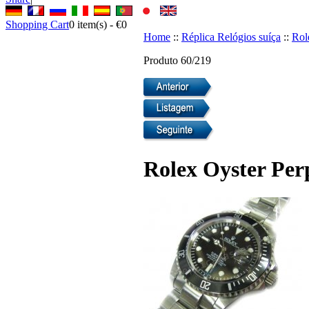
Shopping Cart
0
item(s) -
€0
Home
::
Réplica Relógios suíça
::
Rol
Produto 60/219
Rolex Oyster Per