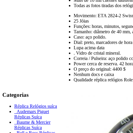
Mais de 10 mil clientes satisfeit
Todas as fotos tiradas dos reló
Movimento: ETA 2824-2 Swiss 
25 Jóias
Funções: horas, minutos, segun
Tamanho: diâmetro de 40 mm, al
Caso: aço polido.
Dial: preto, marcadores de hora
Lupa acima data
. Vidro de cristal mineral.
Correia / Pulseira: aço polido
Power cerca de reserva. 42 hora
O preço do original: 4400 $
Nenhum docs e caixa
Qualidade réplica relógios Rol
Categorias
Réplica Relógios suíça
Audemars Piguet
Réplicas Suíça
Baume & Mercier
Réplicas Suíça
Bell e Ross Réplicas