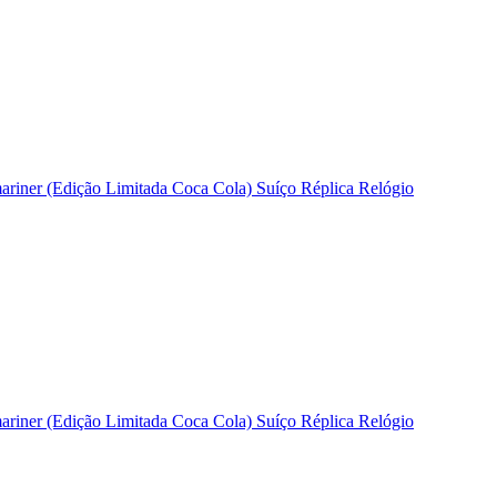
riner (Edição Limitada Coca Cola) Suíço Réplica Relógio
riner (Edição Limitada Coca Cola) Suíço Réplica Relógio