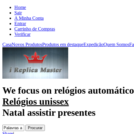
Home
Sair
A Minha Conta
Entrar
Carrinho de Compras
Verificar
Casa
Novos Produtos
Produtos em destaque
Expedição
Quem Somos
Fa
We focus on
relógios automático
Relógios unissex
Natal assistir presentes
Share
|