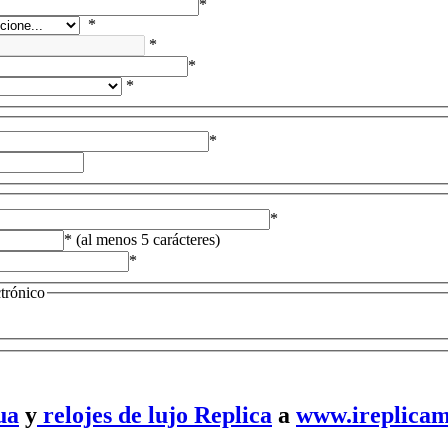
*
*
*
*
*
*
*
* (al menos 5 carácteres)
*
ctrónico
ua
y
relojes de lujo Replica
a
www.ireplicam