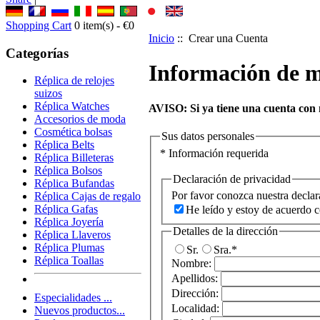
Shopping Cart
0
item(s) -
€0
Inicio
:: Crear una Cuenta
Categorías
Información de m
Réplica de relojes
suizos
Réplica Watches
AVISO:
Si ya tiene una cuenta con n
Accesorios de moda
Cosmética bolsas
Sus datos personales
Réplica Belts
* Información requerida
Réplica Billeteras
Réplica Bolsos
Declaración de privacidad
Réplica Bufandas
Por favor conozca nuestra declar
Réplica Cajas de regalo
Réplica Gafas
He leído y estoy de acuerdo c
Réplica Joyería
Detalles de la dirección
Réplica Llaveros
Réplica Plumas
Sr.
Sra.
*
Réplica Toallas
Nombre:
Apellidos:
Dirección:
Especialidades ...
Localidad:
Nuevos productos...