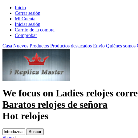
Inicio
Cerrar sesión
Mi Cuenta
Iniciar sesión
Carrito de la compra
Comprobar
Casa
Nuevos Productos
Productos destacados
Envío
Quiénes somos
We focus on
Ladies relojes corr
Baratos relojes de señora
Hot relojes
Share
|