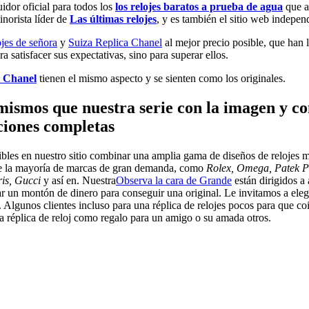
uidor oficial para todos los
los relojes baratos a prueba de agua
que ap
norista líder de
Las últimas relojes
, y es también el sitio web indepen
ojes de señora
y
Suiza Replica Chanel
al mejor precio posible, que han l
 satisfacer sus expectativas, sino para superar ellos.
a Chanel
tienen el mismo aspecto y se sienten como los originales.
 mismos que nuestra serie con la imagen y co
nciones completas
bles en nuestro sitio combinar una amplia gama de diseños de relojes m
 de la mayoría de marcas de gran demanda, como
Rolex, Omega, Patek Ph
ris, Gucci
y así en. Nuestra
Observa la cara de Grande
están dirigidos a
r un montón de dinero para conseguir una original. Le invitamos a elegir 
 Algunos clientes incluso para una réplica de relojes pocos para que coin
 réplica de reloj como regalo para un amigo o su amada otros.