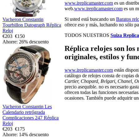
www.ireplicamaster.com
es un distrib
web.
www.ireplicamaster.com
es un mi
Si usted está buscando un
Baratos rel
Vacheron Constantin
ofrece eso y más, luchando no sólo para
Tourbillon Datograph Réplica
Reloj
TODOS NUESTROS
Suiza Replic
€203
€150
Ahorre: 26% descuento
Réplica relojes son los
originales, estilos y fu
www.ireplicamaster.com
están disponi
catálogo de relojes consta de copias
Cartier, Chopard, Bvlgari, Chanel, O
precio asequible. no es necesario gasta
ofrecen todas las funciones necesarias.
ocasiones. También puede adquirir una
Vacheron Constantin Les
Calendario retrógrada
Complicaciones 247 Réplica
Reloj
€203
€175
Ahorre: 14% descuento