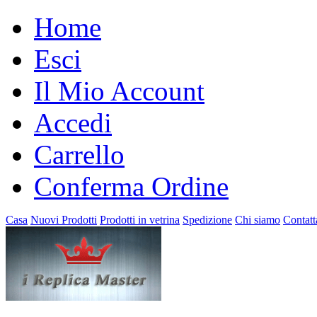
Home
Esci
Il Mio Account
Accedi
Carrello
Conferma Ordine
Casa
Nuovi Prodotti
Prodotti in vetrina
Spedizione
Chi siamo
Contatt