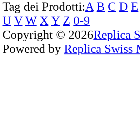
Tag dei Prodotti:
A
B
C
D
E
U
V
W
X
Y
Z
0-9
Copyright © 2026
Replica 
Powered by
Replica Swiss