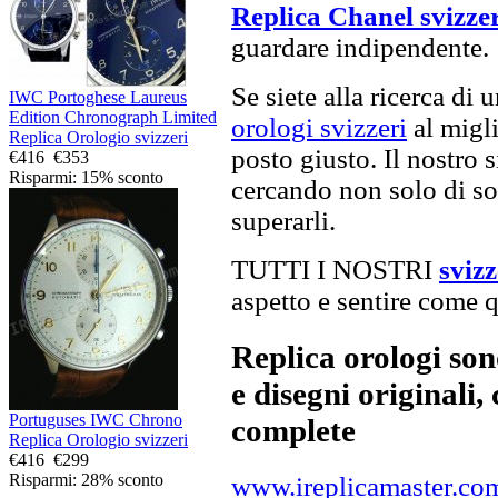
Replica Chanel svizze
guardare indipendente.
Se siete alla ricerca di 
IWC Portoghese Laureus
Edition Chronograph Limited
orologi svizzeri
al migli
Replica Orologio svizzeri
posto giusto. Il nostro s
€416
€353
Risparmi: 15% sconto
cercando non solo di sod
superarli.
TUTTI I NOSTRI
sviz
aspetto e sentire come qu
Replica orologi son
e disegni originali, 
Portuguses IWC Chrono
complete
Replica Orologio svizzeri
€416
€299
Risparmi: 28% sconto
www.ireplicamaster.co