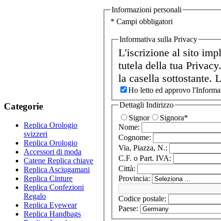
Informazioni personali
* Campi obbligatori
Informativa sulla Privacy
L'iscrizione al sito imp
tutela della tua Privac
la casella sottostante. 
Ho letto ed approvo l'Informat
Dettagli Indirizzo
Categorie
Signor
Signora
*
Replica Orologio
Nome:
svizzeri
Cognome:
Replica Orologio
Via, Piazza, N.:
Accessori di moda
C.F. o Part. IVA:
Catene Replica chiave
Città:
Replica Asciugamani
Provincia:
Replica Cinture
Replica Confezioni
Regalo
Codice postale:
Replica Eyewear
Paese:
Replica Handbags