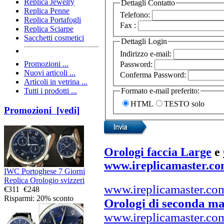
Replica Jewelry
Dettagli Contatto
Replica Penne
Telefono:
Replica Portafogli
Fax :
Replica Sciarpe
Sacchetti cosmetici
Dettagli Login
Indirizzo e-mail:
Promozioni ...
Password:
Nuovi articoli ...
Conferma Password:
Articoli in vetrina ...
Formato e-mail preferito:
Tutti i prodotti ...
HTML
TESTO solo
Promozioni [vedi]
Orologi faccia Large
e
www.ireplicamaster.c
IWC Portoghese 7 Giorni
Replica Orologio svizzeri
www.ireplicamaster.co
€311
€248
Risparmi: 20% sconto
Orologi di seconda m
www.ireplicamaster.co