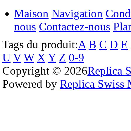
Maison
Navigation
Condi
nous
Contactez-nous
Pla
Tags du produit:
A
B
C
D
E
U
V
W
X
Y
Z
0-9
Copyright © 2026
Replica 
Powered by
Replica Swiss