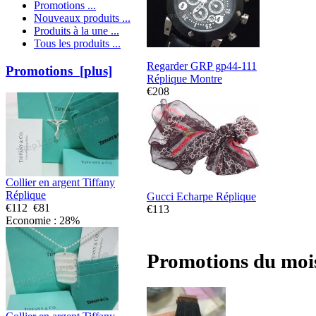
Promotions ...
Nouveaux produits ...
Produits à la une ...
Tous les produits ...
Regarder GRP gp44-111
Promotions [plus]
Réplique Montre
€208
Collier en argent Tiffany
Réplique
Gucci Echarpe Réplique
€112
€81
€113
Economie : 28%
Promotions du moi