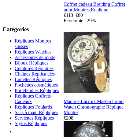
Coffret cadeau Breitling Coffret
pour Montres Replique
€113
€80
Economie : 29%
Catégories
Répliques Montres
suisses
Répliques Watches
Accessoires de mode
Bijoux Répliques
Ceintures Répliques
Chaînes Replica clés
Lunettes Répliques
Pochettes cosmétiques
Portefeuilles Répliques
Répliques Coffrets
Cadeaux
Maurice Lacroix Masterchrono
Répliques Foulards
Watch Chronographe Réplique
Sacs à main Répliques
Montre
Serviettes Répliques
€208
Stylos Répliques