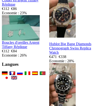
Collier en argent Tiffany
Réplique
€112
€86
Economie : 23%
Boucles d'oreilles Argent
Hublot Big Bang Diamonds
Tiffany Réplique
Chronograph Swiss Replica
€112
€84
Watch
Economie : 26%
€471
€338
Economie : 28%
Langues