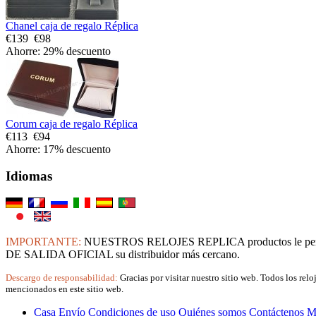
Chanel caja de regalo Réplica
€139
€98
Ahorre: 29% descuento
Corum caja de regalo Réplica
€113
€94
Ahorre: 17% descuento
Idiomas
IMPORTANTE:
NUESTROS RELOJES REPLICA productos le per
DE SALIDA OFICIAL su distribuidor más cercano.
Descargo de responsabilidad:
Gracias por visitar nuestro sitio web. Todos los rel
mencionados en este sitio web.
Casa
Envío
Condiciones de uso
Quiénes somos
Contáctenos
M