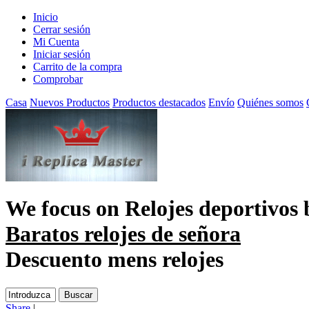
Inicio
Cerrar sesión
Mi Cuenta
Iniciar sesión
Carrito de la compra
Comprobar
Casa
Nuevos Productos
Productos destacados
Envío
Quiénes somos
We focus on
Relojes deportivos 
Baratos relojes de señora
Descuento mens relojes
Share
|