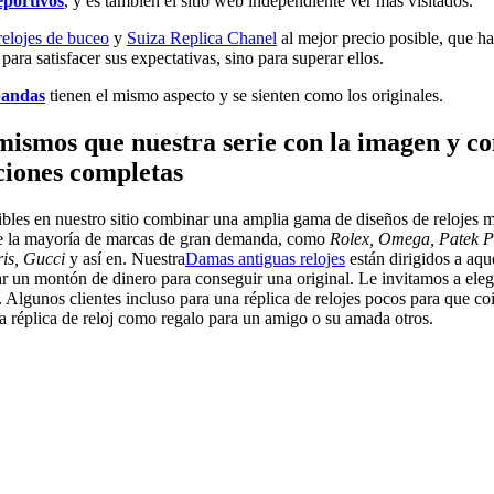
eportivos
, y es también el sitio web independiente ver más visitados.
elojes de buceo
y
Suiza Replica Chanel
al mejor precio posible, que ha
ara satisfacer sus expectativas, sino para superar ellos.
bandas
tienen el mismo aspecto y se sienten como los originales.
 mismos que nuestra serie con la imagen y co
nciones completas
bles en nuestro sitio combinar una amplia gama de diseños de relojes m
 de la mayoría de marcas de gran demanda, como
Rolex, Omega, Patek Ph
ris, Gucci
y así en. Nuestra
Damas antiguas relojes
están dirigidos a aq
r un montón de dinero para conseguir una original. Le invitamos a elegir 
 Algunos clientes incluso para una réplica de relojes pocos para que coin
 réplica de reloj como regalo para un amigo o su amada otros.