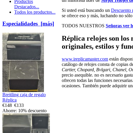
un minorista líder de
Mejor relojes d
Productos
Destacados...
Si usted está buscando un
Descuento r
Todos los productos...
se ofrece eso y más, luchando no sólo p
Especialidades [más]
TODOS NUESTROS
Señoras ver 
Réplica relojes son los
originales, estilos y fu
www.ireplicamaster.com
están disponi
catálogo de relojes consta de copias
Cartier, Chopard, Bvlgari, Chanel, O
precio asequible. no es necesario gasta
ofrecen todas las funciones necesarias.
ocasiones. También puede adquirir una
Breitling caja de regalo
Réplica
€148
€133
Ahorre: 10% descuento