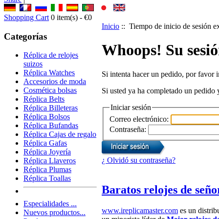
Shopping Cart
0
item(s) -
€0
Inicio
:: Tiempo de inicio de sesión e
Categorías
Whoops! Su sesió
Réplica de relojes
suizos
Réplica Watches
Si intenta hacer un pedido, por favor 
Accesorios de moda
Cosmética bolsas
Si usted ya ha completado un pedido y
Réplica Belts
Iniciar sesión
Réplica Billeteras
Réplica Bolsos
Correo electrónico:
Réplica Bufandas
Contraseña:
Réplica Cajas de regalo
Réplica Gafas
Réplica Joyería
¿ Olvidó su contraseña?
Réplica Llaveros
Réplica Plumas
Réplica Toallas
Baratos relojes de seño
Especialidades ...
www.ireplicamaster.com
es un distrib
Nuevos productos...