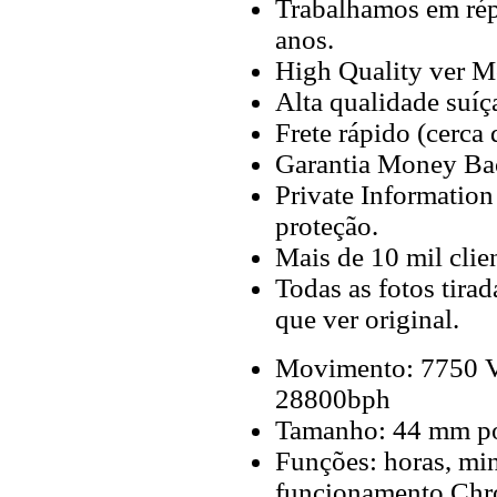
Trabalhamos em répl
anos.
High Quality ver M
Alta qualidade suíç
Frete rápido (cerca
Garantia Money Ba
Private Information
proteção.
Mais de 10 mil clien
Todas as fotos tira
que ver original.
Movimento: 7750 Va
28800bph
Tamanho: 44 mm p
Funções: horas, min
funcionamento Chr