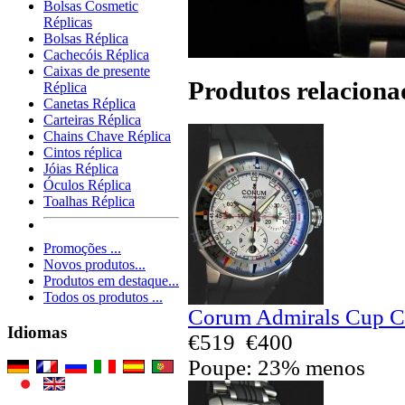
Bolsas Cosmetic
Réplicas
Bolsas Réplica
Cachecóis Réplica
Caixas de presente
Produtos relaciona
Réplica
Canetas Réplica
Carteiras Réplica
Chains Chave Réplica
Cintos réplica
Jóias Réplica
Óculos Réplica
Toalhas Réplica
Promoções ...
Novos produtos...
Produtos em destaque...
Todos os produtos ...
Corum Admirals Cup Ch
Idiomas
€519
€400
Poupe: 23% menos