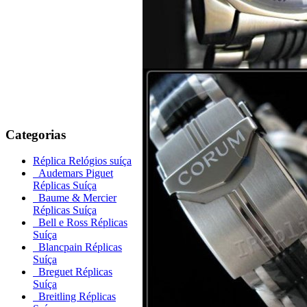
Categorias
Réplica Relógios suíça
Audemars Piguet
Réplicas Suíça
Baume & Mercier
Réplicas Suíça
Bell e Ross Réplicas
Suíça
Blancpain Réplicas
Suíça
Breguet Réplicas
Suíça
Breitling Réplicas