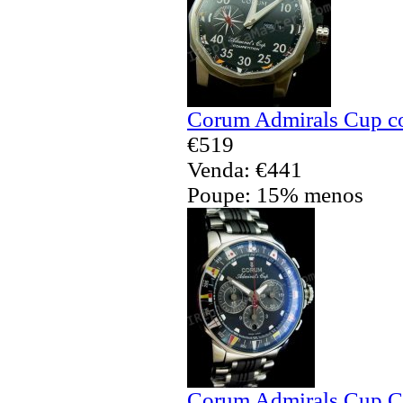
Corum Admirals Cup co
€519
Venda: €441
Poupe: 15% menos
Corum Admirals Cup Ch