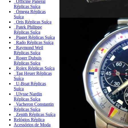
Officine Panerai
Réplicas Suíça
Ómega Réplicas
Suíça
Oris Réplicas Suíça
Patek Philippe
Réplicas Suíça
Piaget Réplicas Suíça
Rado Réplicas Suíça
Raymond Weil
Réplicas Suíça
Roger Dubuis
Réplicas Suíça
Rolex Réplicas Suíça
Tag Heuer Réplicas
Suíça
U-Boat Réplicas
Suíça
Ulysse Nardin
Réplicas Suíça
Vacheron Constantin
Réplicas Suíça
Zenith Réplicas Suíça
Relógios Réplica
Acessórios de Moda