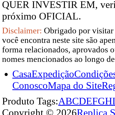
QUER INVESTIR EM, verifi
próximo OFICIAL.
Disclaimer:
Obrigado por visitar
você encontra neste site são apen
forma relacionados, aprovados ou
nomes mencionados ao longo dest
Casa
Expedição
Condiçõe
Conosco
Mapa do Site
Reg
Produto Tags:
A
B
C
D
E
F
G
H
Copyright © 2026
Replica 