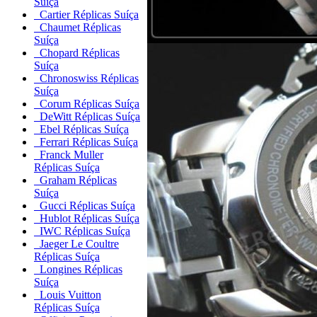
Suíça
Cartier Réplicas Suíça
Chaumet Réplicas
Suíça
Chopard Réplicas
Suíça
Chronoswiss Réplicas
Suíça
Corum Réplicas Suíça
DeWitt Réplicas Suíça
Ebel Réplicas Suíça
Ferrari Réplicas Suíça
Franck Muller
Réplicas Suíça
Graham Réplicas
Suíça
Gucci Réplicas Suíça
Hublot Réplicas Suíça
IWC Réplicas Suíça
Jaeger Le Coultre
Réplicas Suíça
Longines Réplicas
Suíça
Louis Vuitton
Réplicas Suíça