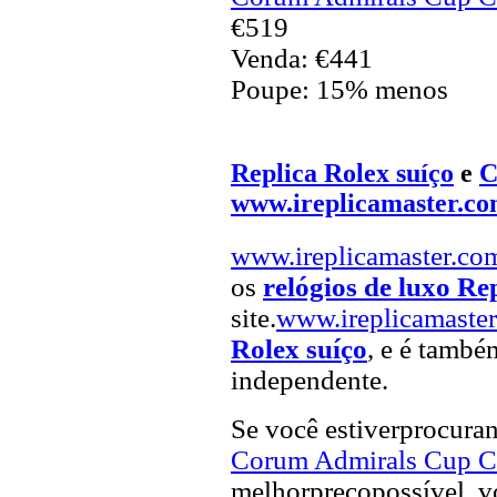
€519
Venda: €441
Poupe: 15% menos
Replica Rolex suíço
e
C
www.ireplicamaster.c
www.ireplicamaster.co
os
relógios de luxo Re
site.
www.ireplicamaste
Rolex suíço
, e é també
independente.
Se você estiverprocur
Corum Admirals Cup Ch
melhorpreçopossível, vo