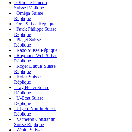
Officine Panerai
Suisse Réplique
Oméga Suisse
Réplique
Oris Suisse Réplique
Patek Philippe Suisse
Réplique
Piaget Suisse
Réplique
Rado Suisse Réplique
Raymond Weil Suisse
Réplique
Roger Dubuis Suisse
Réplique
Rolex Suisse
Réplique
Tag Heuer Suisse
Réplique
U-Boat Suisse
Réplique
Ulysse Nardin Suisse
Réplique
Vacheron Constantin
Suisse Réplique
Zénith Suisse