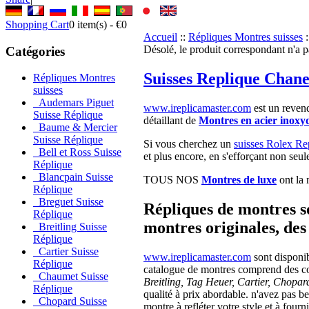
Shopping Cart
0
item(s) -
€0
Accueil
::
Répliques Montres suisses
:
Désolé, le produit correspondant n'a p
Catégories
Suisses Replique Chane
Répliques Montres
suisses
Audemars Piguet
www.ireplicamaster.com
est un revend
Suisse Réplique
détaillant de
Montres en acier inoxy
Baume & Mercier
Suisse Réplique
Si vous cherchez un
suisses Rolex Re
Bell et Ross Suisse
et plus encore, en s'efforçant non seu
Réplique
Blancpain Suisse
TOUS NOS
Montres de luxe
ont la 
Réplique
Breguet Suisse
Répliques de montres s
Réplique
montres originales, des 
Breitling Suisse
Réplique
Cartier Suisse
www.ireplicamaster.com
sont disponi
Réplique
catalogue de montres comprend des c
Chaumet Suisse
Breitling, Tag Heuer, Cartier, Chopar
Réplique
qualité à prix abordable. n'avez pas b
Chopard Suisse
montre à refléter votre style et à four