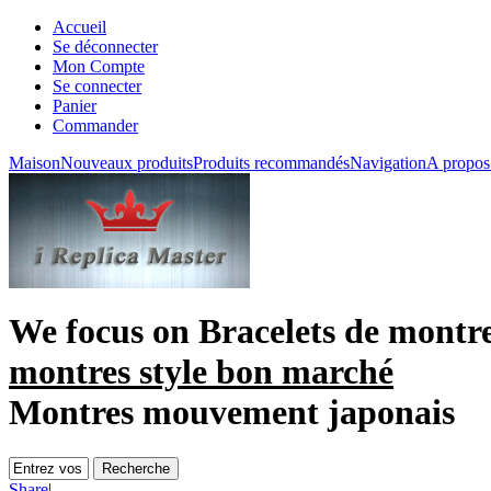
Accueil
Se déconnecter
Mon Compte
Se connecter
Panier
Commander
Maison
Nouveaux produits
Produits recommandés
Navigation
A propos
We focus on
Bracelets de montre
montres style bon marché
Montres mouvement japonais
Share
|