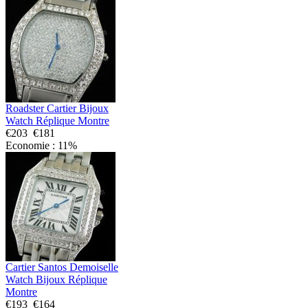
Roadster Cartier Bijoux
Watch Réplique Montre
€203
€181
Economie : 11%
Cartier Santos Demoiselle
Watch Bijoux Réplique
Montre
€193
€164