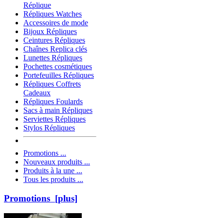
Réplique
Répliques Watches
Accessoires de mode
Bijoux Répliques
Ceintures Répliques
Chaînes Replica clés
Lunettes Répliques
Pochettes cosmétiques
Portefeuilles Répliques
Répliques Coffrets
Cadeaux
Répliques Foulards
Sacs à main Répliques
Serviettes Répliques
Stylos Répliques
Promotions ...
Nouveaux produits ...
Produits à la une ...
Tous les produits ...
Promotions [plus]