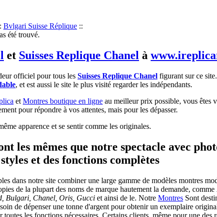
:
Bvlgari Suisse Réplique
::
as été trouvé.
l
et
Suisses Replique Chanel
à
www.ireplic
eur officiel pour tous les
Suisses Replique Chanel
figurant sur ce site
dable
, et est aussi le site le plus visité regarder les indépendants.
plica
et
Montres boutique en ligne
au meilleur prix possible, vous êtes v
lement pour répondre à vos attentes, mais pour les dépasser.
même apparence et se sentir comme les originales.
ont les mêmes que notre spectacle avec pho
styles et des fonctions complètes
bles dans notre site combiner une large gamme de modèles montres moder
opies de la plupart des noms de marque hautement la demande, comme
d, Bulgari, Chanel, Oris, Gucci
et ainsi de le. Notre
Montres
Sont destin
esoin de dépenser une tonne d'argent pour obtenir un exemplaire original
nir toutes les fonctions nécessaires. Certains clients, même pour une des