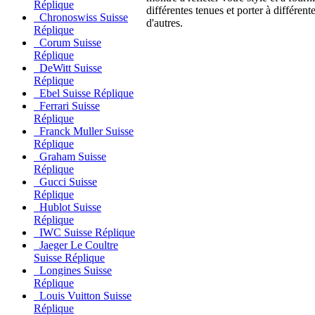
Réplique
différentes tenues et porter à différ
Chronoswiss Suisse
d'autres.
Réplique
Corum Suisse
Réplique
DeWitt Suisse
Réplique
Ebel Suisse Réplique
Ferrari Suisse
Réplique
Franck Muller Suisse
Réplique
Graham Suisse
Réplique
Gucci Suisse
Réplique
Hublot Suisse
Réplique
IWC Suisse Réplique
Jaeger Le Coultre
Suisse Réplique
Longines Suisse
Réplique
Louis Vuitton Suisse
Réplique