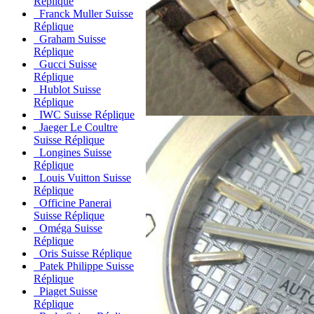
Réplique
Franck Muller Suisse
Réplique
Graham Suisse
Réplique
Gucci Suisse
Réplique
Hublot Suisse
Réplique
IWC Suisse Réplique
Jaeger Le Coultre
Suisse Réplique
Longines Suisse
Réplique
Louis Vuitton Suisse
Réplique
Officine Panerai
Suisse Réplique
Oméga Suisse
Réplique
Oris Suisse Réplique
Patek Philippe Suisse
Réplique
Piaget Suisse
Réplique