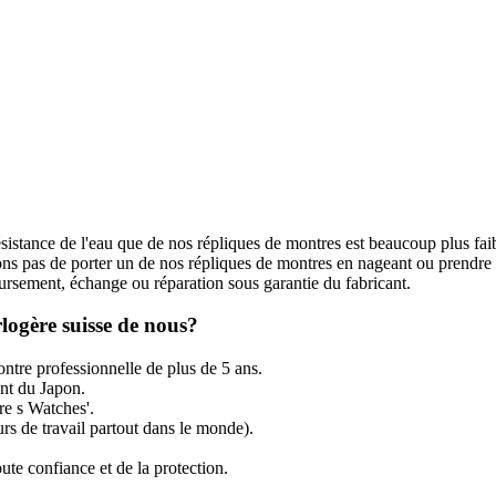
ésistance de l'eau que de nos répliques de montres est beaucoup plus fai
s pas de porter un de nos répliques de montres en nageant ou prendre
rsement, échange ou réparation sous garantie du fabricant.
logère suisse de nous?
ntre professionnelle de plus de 5 ans.
t du Japon.
re s Watches'.
rs de travail partout dans le monde).
ute confiance et de la protection.