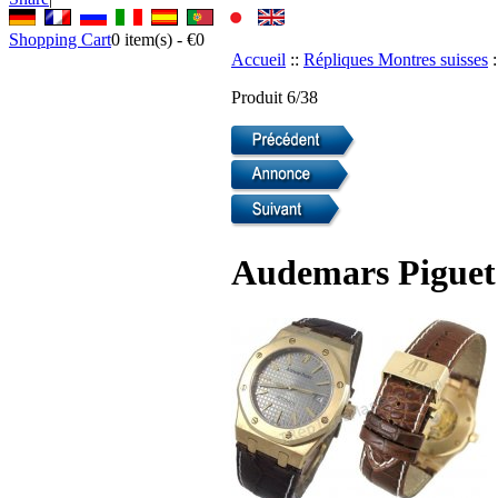
Shopping Cart
0
item(s) -
€0
Accueil
::
Répliques Montres suisses
:
Produit 6/38
Audemars Piguet