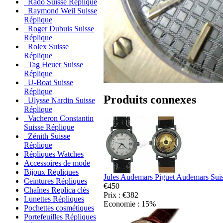
Rado Suisse Réplique
Raymond Weil Suisse
Réplique
Roger Dubuis Suisse
Réplique
Rolex Suisse
Réplique
Tag Heuer Suisse
Réplique
U-Boat Suisse
Réplique
Produits connexes
Ulysse Nardin Suisse
Réplique
Vacheron Constantin
Suisse Réplique
Zénith Suisse
Réplique
Répliques Watches
Accessoires de mode
Bijoux Répliques
Jules Audemars Piguet Audemars Sui
Ceintures Répliques
€450
Chaînes Replica clés
Prix : €382
Lunettes Répliques
Economie : 15%
Pochettes cosmétiques
Portefeuilles Répliques