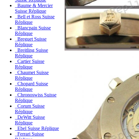
Baume & Mercier
Suisse Réplique
Bell et Ross Suisse
Réplique
Blancpain Suisse
Réplique
Breguet Suisse
Réplique
Breitling Suisse
Réplique
Cartier Suisse
Réplique
Chaumet Suisse
Réplique
Chopard Suisse
Réplique
Chronoswiss Suisse
Réplique
Corum Suisse
Réplique
DeWitt Suisse
Réplique
Ebel Suisse Réplique
Ferrari Suisse