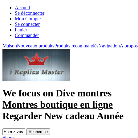
Accueil
Se déconnecter
Mon Compte
Se connecter
Panier
Commander
Maison
Nouveaux produits
Produits recommandés
Navigation
A propos
We focus on
Dive montres
Montres boutique en ligne
Regarder New cadeau Année
Share
|