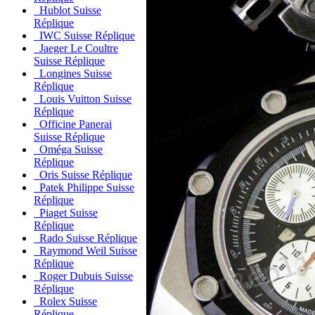
Hublot Suisse
Réplique
IWC Suisse Réplique
Jaeger Le Coultre
Suisse Réplique
Longines Suisse
Réplique
Louis Vuitton Suisse
Réplique
Officine Panerai
Suisse Réplique
Oméga Suisse
Réplique
Oris Suisse Réplique
Patek Philippe Suisse
Réplique
Piaget Suisse
Réplique
Rado Suisse Réplique
Raymond Weil Suisse
Réplique
Roger Dubuis Suisse
Réplique
Rolex Suisse
Réplique