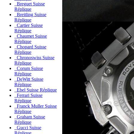
Breguet Suisse
Réplique
Breitling Suisse
Réplique
Cartier Suisse
Réplique
Chaumet Suisse
Réplique
Chopard Suisse
Réplique
Chronoswiss Suisse
Réplique
Corum Suisse
Réplique
DeWitt Suisse
Réplique
Ebel Suisse Réplique
Ferrari Suisse
Réplique
Franck Muller Suisse
Réplique
Graham Suisse
Réplique
Gucci Suisse
Réplique