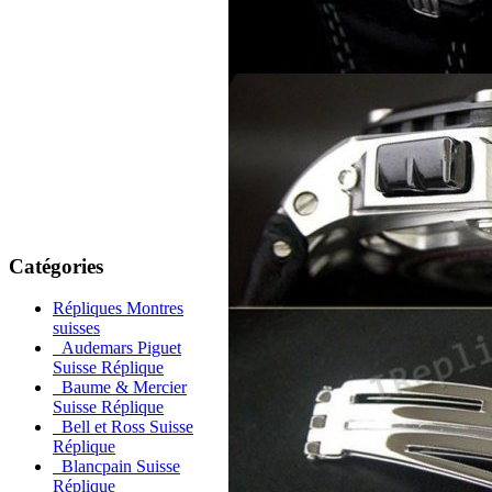
Catégories
Répliques Montres
suisses
Audemars Piguet
Suisse Réplique
Baume & Mercier
Suisse Réplique
Bell et Ross Suisse
Réplique
Blancpain Suisse
Réplique