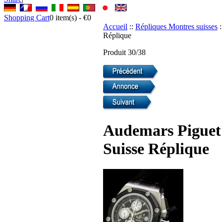
Shopping Cart
0
item(s) -
€0
Accueil
::
Répliques Montres suisses
:
Réplique
Produit 30/38
Audemars Piguet
Suisse Réplique