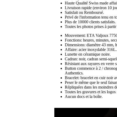
Haute Qualité Swiss made affai
Livraison rapide (environ 10 jou
Satisfait ou Remboursé.
Privé de l'information tenu en to
Plus de 10000 clients satisfaits.
Toutes les photos prises à part
Mouvement: ETA Valjoux 7750 c
Fonctions: heures, minutes, sec
Dimensions: diamètre 43 mm, 
Affaire: acier inoxydable 316L.
Lunette en céramique noire.
Cadran: noir, cadran semi-squel
Résistant aux rayures en verre sa
Button commence à 2 / chronogr
Authentics.
Bracelet: bracelet en cuir noir
Peser le même que le seul faisan
Répliquées dans les moindres dé
Toutes les gravures et les logos s
Aucun docs et la boîte.