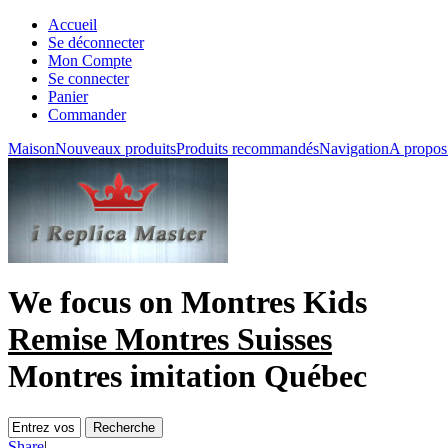
Accueil
Se déconnecter
Mon Compte
Se connecter
Panier
Commander
Maison
Nouveaux produits
Produits recommandés
Navigation
A propos
We focus on
Montres Kids
Remise Montres Suisses
Montres imitation Québec
Share
|