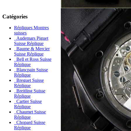
Catégories
Répliques Montres
suisses
Audemars Piguet
Suisse Réplique
Baume & Mercier
Suisse Réplique
Bell et Ross Suisse
Réplique
Blancpain Suisse
Réplique
Breguet Suisse
Réplique
Breitling Suisse
Réplique
Cartier Suisse
Réplique
Chaumet Suisse
Réplique
Chopard Suisse
Réplique