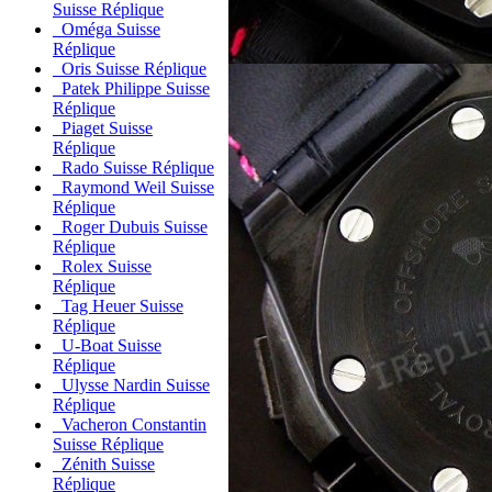
Suisse Réplique
Oméga Suisse
Réplique
Oris Suisse Réplique
Patek Philippe Suisse
Réplique
Piaget Suisse
Réplique
Rado Suisse Réplique
Raymond Weil Suisse
Réplique
Roger Dubuis Suisse
Réplique
Rolex Suisse
Réplique
Tag Heuer Suisse
Réplique
U-Boat Suisse
Réplique
Ulysse Nardin Suisse
Réplique
Vacheron Constantin
Suisse Réplique
Zénith Suisse
Réplique