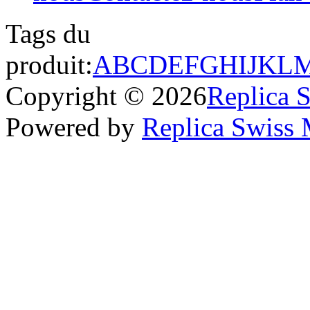
Tags du
produit:
A
B
C
D
E
F
G
H
I
J
K
L
Copyright © 2026
Replica 
Powered by
Replica Swiss