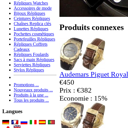
Répliques Watches
Accessoires de mode
Bijoux Répliques
Ceintures Répliques
Chaînes Replica clés
Produits connexes
Lunettes Répliques
Pochettes cosmétiques
Portefeuilles Répliques
Répliques Coffrets
Cadeaux
Répliques Foulards
Sacs à main Répliques
Serviettes Répliques
Stylos Répliques
Audemars Piguet Royal
€450
Promotions ...
Prix : €382
Nouveaux produits ...
Produits à la une ...
Economie : 15%
Tous les produits ...
Langues