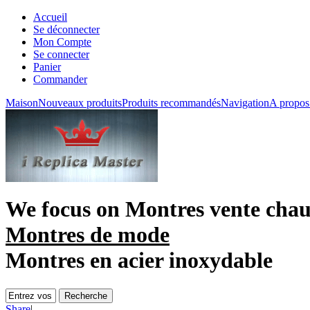
Accueil
Se déconnecter
Mon Compte
Se connecter
Panier
Commander
Maison
Nouveaux produits
Produits recommandés
Navigation
A propos
We focus on
Montres vente cha
Montres de mode
Montres en acier inoxydable
Share
|