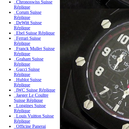
Chronoswiss Suisse
Réplique
Corum Suisse
Réplique
DeWitt Suisse
Réplique
Ebel Suisse Réplique
Ferrari Suisse
Réplique
Franck Muller Suisse
Réplique
Graham Suisse
Réplique
Gucci Suisse
Réplique
Hublot Suisse
Réplique
IWC Suisse Réplique
Jaeger Le Coultre
Suisse Réplique
Longines Suisse
Réplique
Louis Vuitton Suisse
Réplique
Officine Panerai