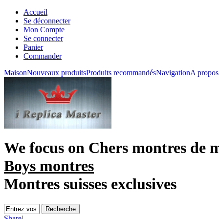
Accueil
Se déconnecter
Mon Compte
Se connecter
Panier
Commander
Maison
Nouveaux produits
Produits recommandés
Navigation
A propos
We focus on
Chers montres de 
Boys montres
Montres suisses exclusives
Share
|