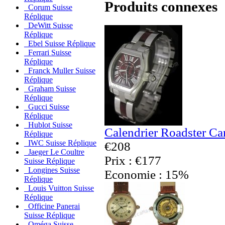
Produits connexes
Corum Suisse
Réplique
DeWitt Suisse
Réplique
Ebel Suisse Réplique
Ferrari Suisse
Réplique
Franck Muller Suisse
Réplique
Graham Suisse
Réplique
Gucci Suisse
Réplique
Hublot Suisse
Calendrier Roadster Car
Réplique
IWC Suisse Réplique
€208
Jaeger Le Coultre
Prix : €177
Suisse Réplique
Longines Suisse
Economie : 15%
Réplique
Louis Vuitton Suisse
Réplique
Officine Panerai
Suisse Réplique
Oméga Suisse