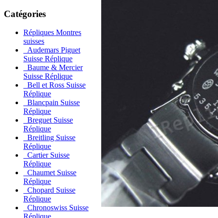
Catégories
Répliques Montres
suisses
Audemars Piguet
Suisse Réplique
Baume & Mercier
Suisse Réplique
Bell et Ross Suisse
Réplique
Blancpain Suisse
Réplique
Breguet Suisse
Réplique
Breitling Suisse
Réplique
Cartier Suisse
Réplique
Chaumet Suisse
Réplique
Chopard Suisse
Réplique
Chronoswiss Suisse
Réplique