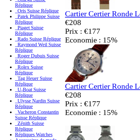
Réplique
Oris Suisse Réplique
Cartier Certier Ronde 
Patek Philippe Suisse
€208
Réplique
Piaget Suisse
Prix : €177
Réplique
Economie : 15%
Rado Suisse Réplique
Raymond Weil Suisse
Réplique
Roger Dubuis Suisse
Réplique
Rolex Suisse
Réplique
Tag Heuer Suisse
Réplique
Cartier Certier Ronde 
U-Boat Suisse
€208
Réplique
Ulysse Nardin Suisse
Prix : €177
Réplique
Economie : 15%
Vacheron Constantin
Suisse Réplique
Zénith Suisse
Réplique
Répliques Watches