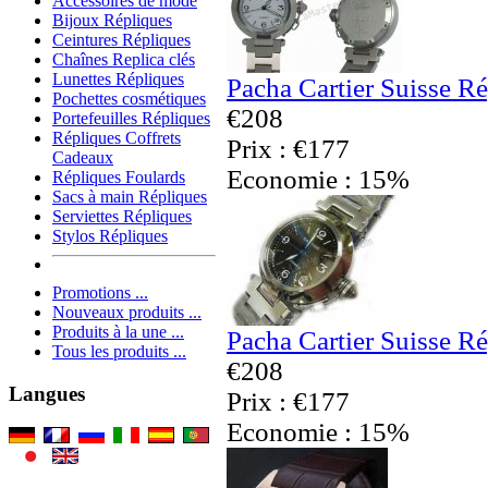
Accessoires de mode
Bijoux Répliques
Ceintures Répliques
Chaînes Replica clés
Lunettes Répliques
Pacha Cartier Suisse R
Pochettes cosmétiques
€208
Portefeuilles Répliques
Répliques Coffrets
Prix : €177
Cadeaux
Economie : 15%
Répliques Foulards
Sacs à main Répliques
Serviettes Répliques
Stylos Répliques
Promotions ...
Nouveaux produits ...
Produits à la une ...
Pacha Cartier Suisse R
Tous les produits ...
€208
Langues
Prix : €177
Economie : 15%