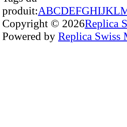
produit:
A
B
C
D
E
F
G
H
I
J
K
L
Copyright © 2026
Replica 
Powered by
Replica Swiss