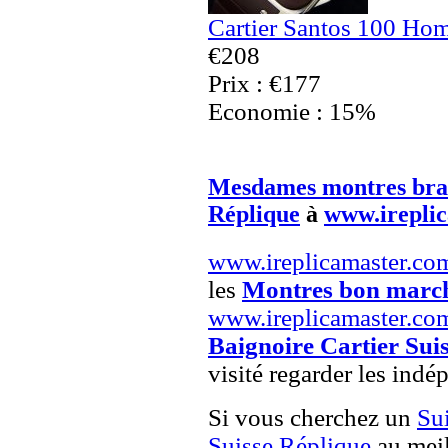
Cartier Santos 100 Ho
€208
Prix : €177
Economie : 15%
Mesdames montres brac
Réplique
à
www.irepli
www.ireplicamaster.co
les
Montres bon marc
www.ireplicamaster.co
Baignoire Cartier Sui
visité regarder les indé
Si vous cherchez un
Su
Suisse Réplique
au meil