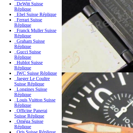
DeWitt Suisse
Réplique
Ebel Suisse Réplique
Ferrari Suisse
Réplique
Franck Muller Suisse
Réplique
Graham Suisse
Réplique
Gucci Suisse
Réplique
Hublot Suisse
Réplique
IWC Suisse Réplique
Jaeger Le Coultre
Suisse Réplique
Longines Suisse
Réplique
Louis Vuitton Suisse
Réplique
Officine Panerai
Suisse Réplique
Oméga Suisse
Réplique
Oris Suisse Réplique