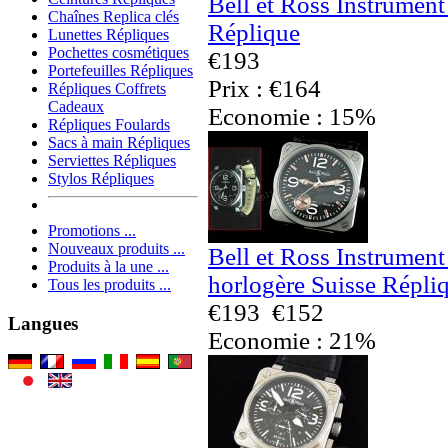
Bell et Ross Instrumen
Chaînes Replica clés
Réplique
Lunettes Répliques
Pochettes cosmétiques
€193
Portefeuilles Répliques
Prix : €164
Répliques Coffrets
Cadeaux
Economie : 15%
Répliques Foulards
Sacs à main Répliques
Serviettes Répliques
Stylos Répliques
Promotions ...
Nouveaux produits ...
Bell et Ross Instrumen
Produits à la une ...
horlogère Suisse Répli
Tous les produits ...
€193
€152
Langues
Economie : 21%