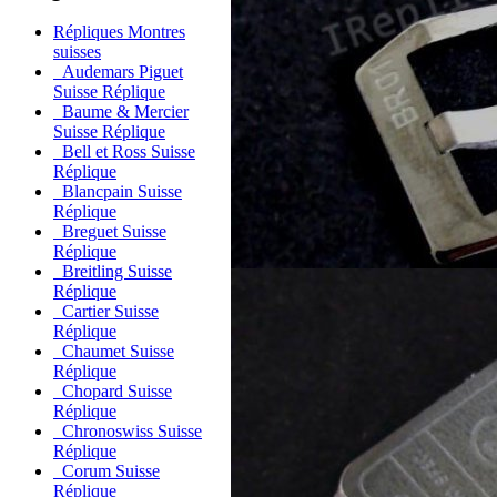
Répliques Montres
suisses
Audemars Piguet
Suisse Réplique
Baume & Mercier
Suisse Réplique
Bell et Ross Suisse
Réplique
Blancpain Suisse
Réplique
Breguet Suisse
Réplique
Breitling Suisse
Réplique
Cartier Suisse
Réplique
Chaumet Suisse
Réplique
Chopard Suisse
Réplique
Chronoswiss Suisse
Réplique
Corum Suisse
Réplique