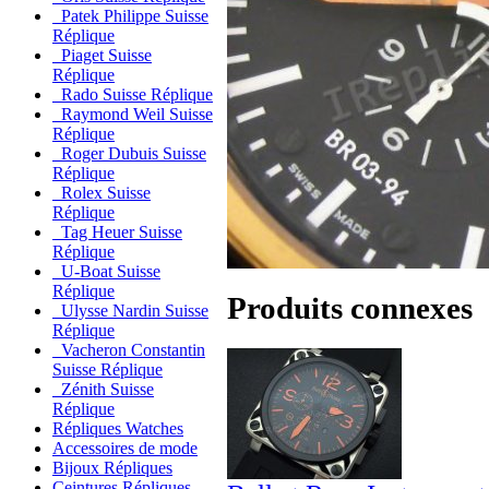
Patek Philippe Suisse
Réplique
Piaget Suisse
Réplique
Rado Suisse Réplique
Raymond Weil Suisse
Réplique
Roger Dubuis Suisse
Réplique
Rolex Suisse
Réplique
Tag Heuer Suisse
Réplique
U-Boat Suisse
Réplique
Produits connexes
Ulysse Nardin Suisse
Réplique
Vacheron Constantin
Suisse Réplique
Zénith Suisse
Réplique
Répliques Watches
Accessoires de mode
Bijoux Répliques
Ceintures Répliques