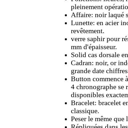
pleinement opérati
Affaire: noir laqué 
Lunette: en acier i
revêtement.
verre saphir pour ré
mm d'épaisseur.
Solid cas dorsale e
Cadran: noir, or in
grande date chiffres 
Button commence à 2
4 chronographe se r
disponibles exacte
Bracelet: bracelet e
classique.
Peser le même que le
Répliquées dans les