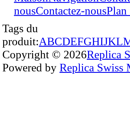
nous
Contactez-nous
Plan 
Tags du
produit:
A
B
C
D
E
F
G
H
I
J
K
L
Copyright © 2026
Replica 
Powered by
Replica Swiss